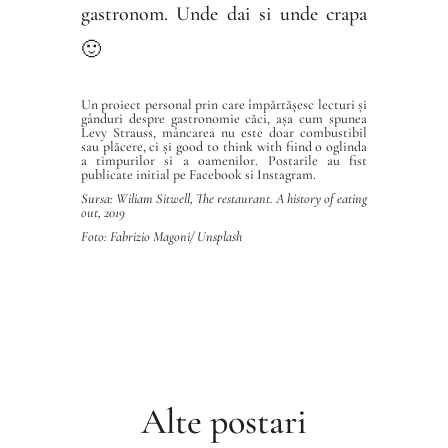
gastronom. Unde dai si unde crapa
🙂
Un proiect personal prin care împărtășesc lecturi și
gânduri despre gastronomie căci, așa cum spunea
Levy Strauss, mâncarea nu este doar combustibil
sau plăcere, ci și good to think with fiind o oglinda
a timpurilor si a oamenilor. Postarile au fist
publicate initial pe Facebook si Instagram.
Sursa: Wiliam Sitwell, The restaurant. A history of eating
out, 2019
Foto: Fabrizio Magoni/
Unsplash
Alte postari