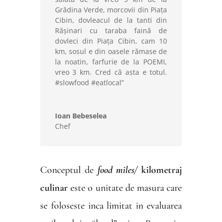
Grădina Verde, morcovii din Piața
Cibin, dovleacul de la tanti din
Rășinari cu taraba faină de
dovleci din Piața Cibin, cam 10
km, sosul e din oasele rămase de
la noatin, farfurie de la POEMI,
vreo 3 km. Cred că asta e totul.
#slowfood #eatlocal”
Ioan Bebeselea
Chef
Conceptul de
food miles/
kilometraj
culinar
este o unitate de masura care
se foloseste inca limitat in evaluarea