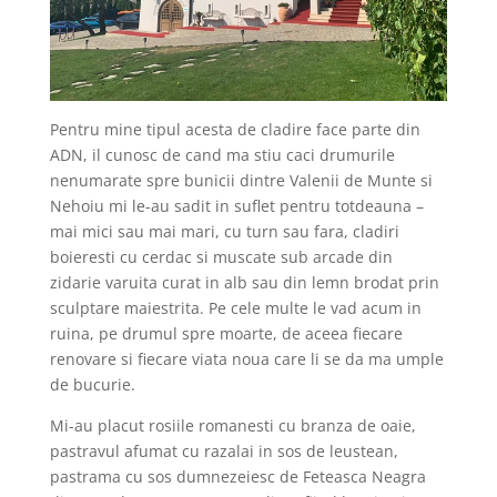
Pentru mine tipul acesta de cladire face parte din
ADN, il cunosc de cand ma stiu caci drumurile
nenumarate spre bunicii dintre Valenii de Munte si
Nehoiu mi le-au sadit in suflet pentru totdeauna –
mai mici sau mai mari, cu turn sau fara, cladiri
boieresti cu cerdac si muscate sub arcade din
zidarie varuita curat in alb sau din lemn brodat prin
sculptare maiestrita. Pe cele multe le vad acum in
ruina, pe drumul spre moarte, de aceea fiecare
renovare si fiecare viata noua care li se da ma umple
de bucurie.
Mi-au placut rosiile romanesti cu branza de oaie,
pastravul afumat cu razalai in sos de leustean,
pastrama cu sos dumnezeiesc de Feteasca Neagra