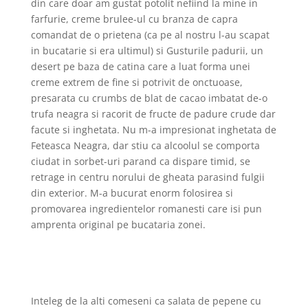
din care doar am gustat potolit nefiind la mine in
farfurie, creme brulee-ul cu branza de capra
comandat de o prietena (ca pe al nostru l-au scapat
in bucatarie si era ultimul) si Gusturile padurii, un
desert pe baza de catina care a luat forma unei
creme extrem de fine si potrivit de onctuoase,
presarata cu crumbs de blat de cacao imbatat de-o
trufa neagra si racorit de fructe de padure crude dar
facute si inghetata.
Nu m-a impresionat inghetata de
Feteasca Neagra, dar stiu ca alcoolul se comporta
ciudat in sorbet-uri parand ca dispare timid, se
retrage in centru norului de gheata parasind fulgii
din exterior. M-a bucurat enorm folosirea si
promovarea ingredientelor romanesti care isi pun
amprenta original pe bucataria zonei.
Inteleg de la alti comeseni ca salata de pepene cu