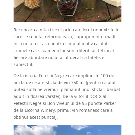
Recunosc ca mi-a trecut prin cap fiorul unor vizite in
care se repeta, reformuleaza, suprapun informatii
insa nu a fost asa pentru simplul motiv ca atat
cramele cat si oamenii lor sunt diferiti astfel incat
fiecare abordare nu a facut decat sa fateteze
subiectul.
De la istoria Fetestii Negre care implineste 100 de
ani la de ce are sticla de vin 750 ml (pentru ca atat
putea sufla pe vremuri plamanul unui sticlar, barbat
adult in floarea varstei). De la viitorul DOCG al
Fetestii Negre si Bon Viveur-ul de 95 puncte Parker
de la Licorna Winery, primul vin romanesc care a
obtinut acest punctaj.