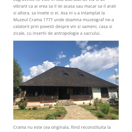
vibrant ca ai vrea sa il iei acasa sau macar sa il arati
si altora, sa invete si ei. Asa ni s-a intamplat la
Muzeul Crama 1777 unde doamna muzeograf ne-a
calatorit prin povesti despre vin si oameni, casa si
zicale, cu insertii de antropologie a sacrului.
Crama nu este cea originala, fiind reconstituita la