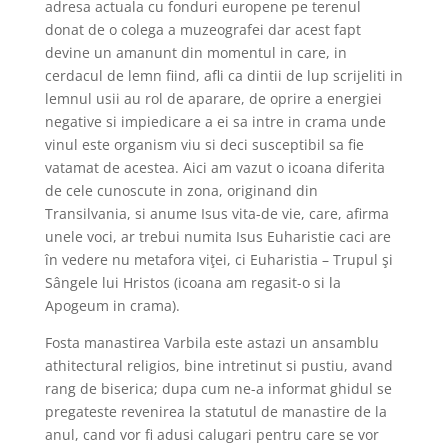
adresa actuala cu fonduri europene pe terenul
donat de o colega a muzeografei dar acest fapt
devine un amanunt din momentul in care, in
cerdacul de lemn fiind, afli ca dintii de lup scrijeliti in
lemnul usii au rol de aparare, de oprire a energiei
negative si impiedicare a ei sa intre in crama unde
vinul este organism viu si deci susceptibil sa fie
vatamat de acestea. Aici am vazut o icoana diferita
de cele cunoscute in zona, originand din
Transilvania, si anume Isus vita-de vie, care, afirma
unele voci, ar trebui numita Isus Euharistie caci
are
în ve­dere nu metafora viţei, ci Eu­ha­ris­tia – Tru­pul şi
Sângele lui Hris­tos (icoana am regasit-o si la
Apogeum in crama).
Fosta manastirea Varbila este astazi un ansamblu
athitectural religios, bine intretinut si pustiu, avand
rang de biserica; dupa cum ne-a informat ghidul se
pregateste revenirea la statutul de manastire de la
anul, cand vor fi adusi calugari pentru care se vor