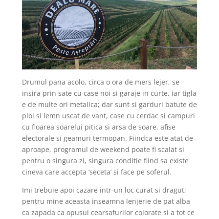
Drumul pana acolo, circa o ora de mers lejer, se
insira prin sate cu case noi si garaje in curte, iar tigla
e de multe ori metalica; dar sunt si garduri batute de
ploi si lemn uscat de vant, case cu cerdac si campuri
cu floarea soarelui pitica si arsa de soare, afise
electorale si geamuri termopan. Fiindca este atat de
aproape, programul de weekend poate fi scalat si
pentru o singura zi, singura conditie fiind sa existe
cineva care accepta ‘seceta’ si face pe soferul.
Imi trebuie apoi cazare intr-un loc curat si dragut;
pentru mine aceasta inseamna lenjerie de pat alba
ca zapada ca opusul cearsafurilor colorate si a tot ce