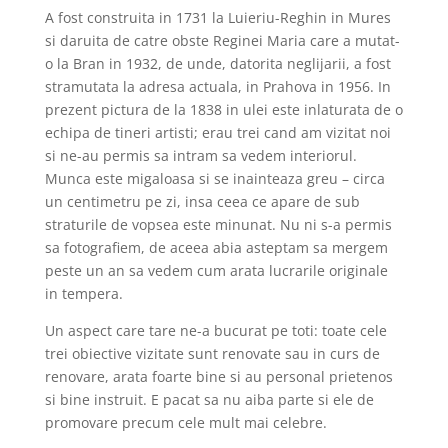
A fost construita in 1731 la Luieriu-Reghin in Mures
si daruita de catre obste Reginei Maria care a mutat-
o la Bran in 1932, de unde, datorita neglijarii, a fost
stramutata la adresa actuala, in Prahova in 1956. In
prezent pictura de la 1838 in ulei este inlaturata de o
echipa de tineri artisti; erau trei cand am vizitat noi
si ne-au permis sa intram sa vedem interiorul.
Munca este migaloasa si se inainteaza greu – circa
un centimetru pe zi, insa ceea ce apare de sub
straturile de vopsea este minunat. Nu ni s-a permis
sa fotografiem, de aceea abia asteptam sa mergem
peste un an sa vedem cum arata lucrarile originale
in tempera.
Un aspect care tare ne-a bucurat pe toti: toate cele
trei obiective vizitate sunt renovate sau in curs de
renovare, arata foarte bine si au personal prietenos
si bine instruit. E pacat sa nu aiba parte si ele de
promovare precum cele mult mai celebre.