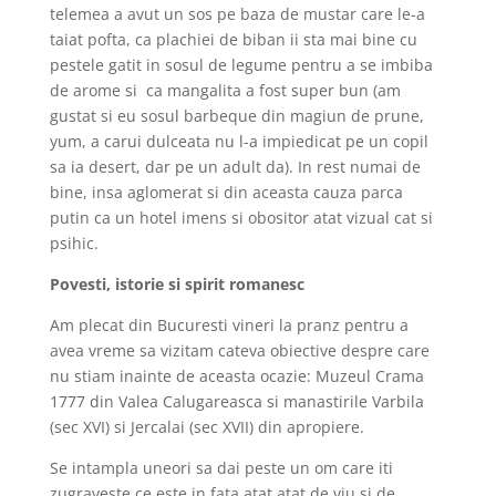
telemea a avut un sos pe baza de mustar care le-a
taiat pofta, ca plachiei de biban ii sta mai bine cu
pestele gatit in sosul de legume pentru a se imbiba
de arome si
ca
mangalita a fost super bun (am
gustat si eu sosul barbeque din magiun de prune,
yum, a carui dulceata nu l-a impiedicat pe un copil
sa ia desert, dar pe un adult da). In rest numai de
bine, insa aglomerat si din aceasta cauza parca
putin ca un hotel imens si obositor atat vizual cat si
psihic.
Povesti, istorie si spirit romanesc
Am plecat din Bucuresti vineri la pranz pentru a
avea vreme sa vizitam cateva obiective despre care
nu stiam inainte de aceasta ocazie: Muzeul Crama
1777 din Valea Calugareasca si manastirile Varbila
(sec XVI) si Jercalai (sec XVII) din apropiere.
Se intampla uneori sa dai peste un om care iti
zugraveste ce este in fata atat atat de viu si de