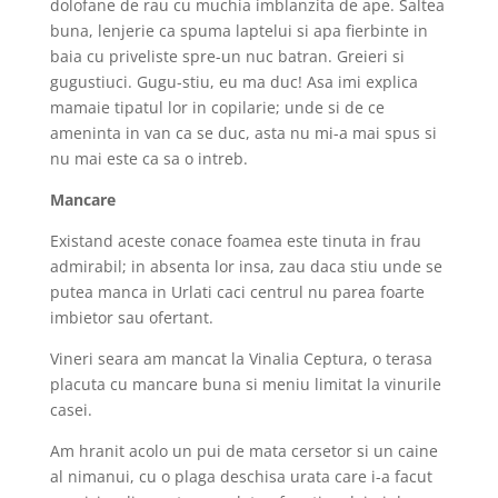
dolofane de rau cu muchia imblanzita de ape. Saltea
buna, lenjerie ca spuma laptelui si apa fierbinte in
baia cu priveliste spre-un nuc batran. Greieri si
gugustiuci. Gugu-stiu, eu ma duc! Asa imi explica
mamaie tipatul lor in copilarie; unde si de ce
ameninta in van ca se duc, asta nu mi-a mai spus si
nu mai este ca sa o intreb.
Mancare
Existand aceste conace foamea este tinuta in frau
admirabil; in absenta lor insa, zau daca stiu unde se
putea manca in Urlati caci centrul nu parea foarte
imbietor sau ofertant.
Vineri seara am mancat la Vinalia Ceptura, o terasa
placuta cu mancare buna si meniu limitat la vinurile
casei.
Am hranit acolo un pui de mata cersetor si un caine
al nimanui, cu o plaga deschisa urata care i-a facut