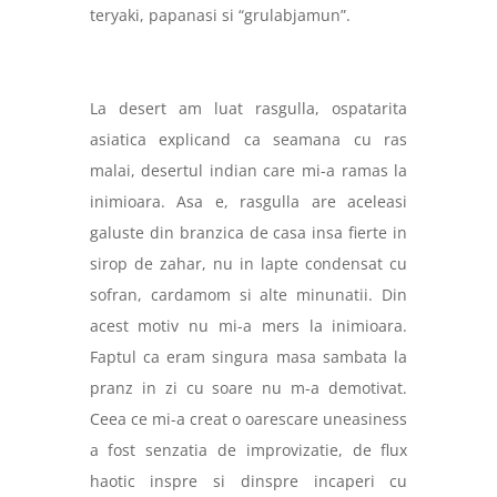
teryaki, papanasi si “grulabjamun”.
La desert am luat rasgulla, ospatarita
asiatica explicand ca seamana cu ras
malai, desertul indian care mi-a ramas la
inimioara. Asa e, rasgulla are aceleasi
galuste din branzica de casa insa fierte in
sirop de zahar, nu in lapte condensat cu
sofran, cardamom si alte minunatii. Din
acest motiv nu mi-a mers la inimioara.
Faptul ca eram singura masa sambata la
pranz in zi cu soare nu m-a demotivat.
Ceea ce mi-a creat o oarescare uneasiness
a fost senzatia de improvizatie, de flux
haotic inspre si dinspre incaperi cu