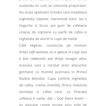
aratandu-mi cum se consuma preparatul.
Nu arata apetisant lichidul care invadeaza
inghetata, topeste, maroneste totul. Iau o
lingurita si brusc are gust de cofetaria
Liliana, de copilarie cu parfe de cafea si
inghetata de alune in cupe de metal.
Café liégeois
, cunoscuta pe vremuri
drept
café viennois, nu a aparut in Liege insa
a fost redenumit asa
drept omagiu adus
orasului care a rezistat eroic atacurilor
germane cu munitie austriaca in Primul
Razboi Mondial. Cupa contine inghetata
de cafea, crema chantilly (frisca indulcita
vanilata) si cafea rece. La Procope
cafeaua e calda, dar – God bless them! –
au adaugat creme brulee plus fulgi de