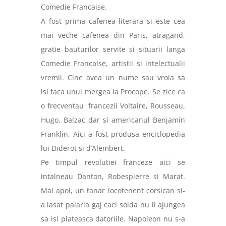
Comedie Francaise.
A fost prima cafenea literara si este cea
mai veche cafenea din Paris, atragand,
gratie bauturilor servite si situarii langa
Comedie Francaise, artistii si intelectualii
vremii. Cine avea un nume sau vroia sa
isi faca unul mergea la Procope. Se zice ca
o frecventau francezii Voltaire, Rousseau,
Hugo, Balzac dar si americanul Benjamin
Franklin. Aici a fost produsa enciclopedia
lui Diderot si d’Alembert.
Pe timpul revolutiei franceze aici se
intalneau Danton, Robespierre si Marat.
Mai apoi, un tanar locotenent corsican si-
a lasat palaria gaj caci solda nu ii ajungea
sa isi plateasca datoriile. Napoleon nu s-a