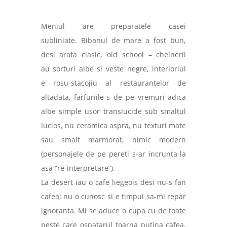
Meniul are preparatele casei
subliniate.
Bibanul de mare a fost bun,
desi arata clasic, old school – chelnerii
au sorturi albe si veste negre, interioriul
e rosu-stacojiu al restaurantelor de
altadata, farfuriile-s de pe vremuri adica
albe simple usor translucide sub smaltul
lucios, nu ceramica aspra, nu texturi mate
sau smalt marmorat, nimic modern
(personajele de pe pereti s-ar incrunta la
asa “re-interpretare”).
La desert iau o cafe liegeois desi nu-s fan
cafea; nu o cunosc si e timpul sa-mi repar
ignoranta. Mi se aduce o cupa cu de toate
peste care ospatarul toarna putina cafea,