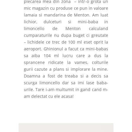
plecarea mea din zona – intr-o grota un
mic magazin cu produse ce pun in valoare
lamaia si mandarina de Menton. Am luat
lichior, dulceturi si mini-baba in
limoncello de Menton calculand
cumparaturile nu dupa buget ci greutate
– lichidele ce trec de 100 ml eset oprit la
aeroport. Ghinionul a facut ca mini-babas
sa aiba 104 ml lucru care a dus la
sprancene ridicate la vames, colturile
gurii cazute a plans si implorare la mine.
Doamna a fost de treaba si a decis sa
scurga limoncello dar sa imi lase baba-
urile. Tare i-am multumit in gand cand m-
am delectat cu ele acasa!