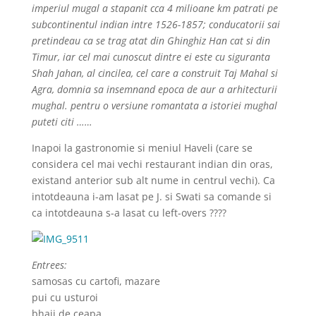
imperiul mugal a stapanit cca 4 milioane km patrati pe
subcontinentul indian intre 1526-1857; conducatorii sai
pretindeau ca se trag atat din Ghinghiz Han cat si din
Timur, iar cel mai cunoscut dintre ei este cu siguranta
Shah Jahan, al cincilea, cel care a construit Taj Mahal si
Agra, domnia sa insemnand epoca de aur a arhitecturii
mughal. pentru o versiune romantata a istoriei mughal
puteti citi ……
Inapoi la gastronomie si meniul Haveli (care se
considera cel mai vechi restaurant indian din oras,
existand anterior sub alt nume in centrul vechi). Ca
intotdeauna i-am lasat pe J. si Swati sa comande si
ca intotdeauna s-a lasat cu left-overs ????
Entrees:
samosas cu cartofi, mazare
pui cu usturoi
bhaji de ceapa