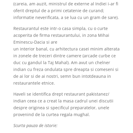
(careia, am auzit, ministrul de externe al Indiei i-ar fi
oferit dreptul de a primi cetatenie de curand;
informatie neverificata, a se lua cu un gram de sare).
Restaurantul este intr-o casa simpla, cu o curte
acoperita de firma restaurantului, in zona Mihai
Eminescu-Dacia si are
un interior banal, cu arhitectura casei minim alterata
in zonele de treceri dintre camere (arcade curbe ce
duc cu gandul la Taj Mahal). Am avut un chelner
indian cu freza ondulata spre dreapta si comeseni si
de ai lor si de ai nostri, semn bun intotdeauna in
restaurantele etnice.
Haveli se identifica drept restaurant pakistanez/
indian ceea ce a creat la masa cadrul unei discutii
despre originea si specificul preparatelor, unele
provenind de la curtea regala mughal.
Scurta pauza de istorie: