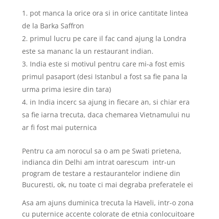
pot manca la orice ora si in orice cantitate lintea
de la Barka Saffron
primul lucru pe care il fac cand ajung la Londra
este sa mananc la un restaurant indian.
India este si motivul pentru care mi-a fost emis
primul pasaport (desi Istanbul a fost sa fie pana la
urma prima iesire din tara)
in India incerc sa ajung in fiecare an, si chiar era
sa fie iarna trecuta, daca chemarea Vietnamului nu
ar fi fost mai puternica
Pentru ca am norocul sa o am pe Swati prietena,
indianca din Delhi am intrat oarescum intr-un
program de testare a restaurantelor indiene din
Bucuresti, ok, nu toate ci mai degraba preferatele ei
Asa am ajuns duminica trecuta la Haveli, intr-o zona
cu puternice accente colorate de etnia conlocuitoare