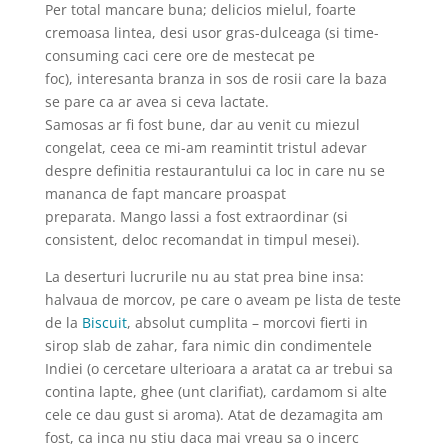
Per total mancare buna; delicios mielul, foarte
cremoasa lintea, desi usor gras-dulceaga (si time-
consuming caci cere ore de mestecat pe
foc), interesanta branza in sos de rosii care la baza
se pare ca ar avea si ceva lactate.
Samosas ar fi fost bune, dar au venit cu miezul
congelat, ceea ce mi-am reamintit tristul adevar
despre definitia restaurantului ca loc in care nu se
mananca de fapt mancare proaspat
preparata. Mango lassi a fost extraordinar (si
consistent, deloc recomandat in timpul mesei).
La deserturi lucrurile nu au stat prea bine insa:
halvaua de morcov, pe care o aveam pe lista de teste
de la
Biscuit
, absolut cumplita – morcovi fierti in
sirop slab de zahar, fara nimic din condimentele
Indiei (o cercetare ulterioara a aratat ca ar trebui sa
contina lapte, ghee (unt clarifiat), cardamom si alte
cele ce dau gust si aroma). Atat de dezamagita am
fost, ca inca nu stiu daca mai vreau sa o incerc