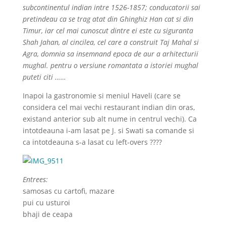
subcontinentul indian intre 1526-1857; conducatorii sai
pretindeau ca se trag atat din Ghinghiz Han cat si din
Timur, iar cel mai cunoscut dintre ei este cu siguranta
Shah Jahan, al cincilea, cel care a construit Taj Mahal si
Agra, domnia sa insemnand epoca de aur a arhitecturii
mughal. pentru o versiune romantata a istoriei mughal
puteti citi ……
Inapoi la gastronomie si meniul Haveli (care se
considera cel mai vechi restaurant indian din oras,
existand anterior sub alt nume in centrul vechi). Ca
intotdeauna i-am lasat pe J. si Swati sa comande si
ca intotdeauna s-a lasat cu left-overs ????
Entrees:
samosas cu cartofi, mazare
pui cu usturoi
bhaji de ceapa