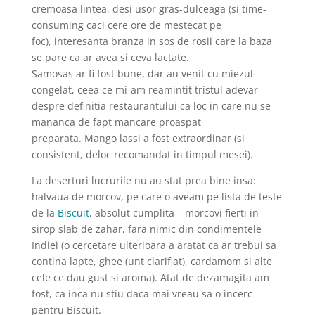
cremoasa lintea, desi usor gras-dulceaga (si time-
consuming caci cere ore de mestecat pe
foc), interesanta branza in sos de rosii care la baza
se pare ca ar avea si ceva lactate.
Samosas ar fi fost bune, dar au venit cu miezul
congelat, ceea ce mi-am reamintit tristul adevar
despre definitia restaurantului ca loc in care nu se
mananca de fapt mancare proaspat
preparata. Mango lassi a fost extraordinar (si
consistent, deloc recomandat in timpul mesei).
La deserturi lucrurile nu au stat prea bine insa:
halvaua de morcov, pe care o aveam pe lista de teste
de la
Biscuit
, absolut cumplita – morcovi fierti in
sirop slab de zahar, fara nimic din condimentele
Indiei (o cercetare ulterioara a aratat ca ar trebui sa
contina lapte, ghee (unt clarifiat), cardamom si alte
cele ce dau gust si aroma). Atat de dezamagita am
fost, ca inca nu stiu daca mai vreau sa o incerc
pentru Biscuit.