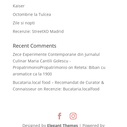
Kaiser
Octombrie la Tulcea
Zile si nopti
Recenzie: StreetXO Madrid
Recent Comments
Zece Experimente Contemporane din Jurnalul
Culinar Maria Cantili Golescu -
PropatrimonioPropatrimonio
on
Reteta: Biban cu
aromatice ca la 1900
Bucataria.local food – Recomandat de Curator &
Connaisseur
on
Recenzie: Bucataria.localfood
Designed by
Elegant Themes
| Powered by