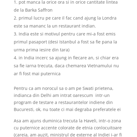
pot manca la orice ora si in orice cantitate lintea
de la Barka Saffron
primul lucru pe care il fac cand ajung la Londra
este sa mananc la un restaurant indian.
India este si motivul pentru care mi-a fost emis
primul pasaport (desi Istanbul a fost sa fie pana la
urma prima iesire din tara)
in India incerc sa ajung in fiecare an, si chiar era
sa fie iarna trecuta, daca chemarea Vietnamului nu
ar fi fost mai puternica
Pentru ca am norocul sa o am pe Swati prietena,
indianca din Delhi am intrat oarescum intr-un
program de testare a restaurantelor indiene din
Bucuresti, ok, nu toate ci mai degraba preferatele ei
Asa am ajuns duminica trecuta la Haveli, intr-o zona
cu puternice accente colorate de etnia conlocuitoare
(careia, am auzit, ministrul de externe al Indiei i-ar fi