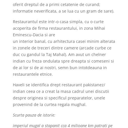
oferit dreptul de a primi cetatenie de curand;
informatie neverificata, a se lua cu un gram de sare).
Restaurantul este intr-o casa simpla, cu o curte
acoperita de firma restaurantului, in zona Mihai
Eminescu-Dacia si are
un interior banal, cu arhitectura casei minim alterata
in zonele de treceri dintre camere (arcade curbe ce
duc cu gandul la Taj Mahal). Am avut un chelner
indian cu freza ondulata spre dreapta si comeseni si
de ai lor si de ai nostri, semn bun intotdeauna in
restaurantele etnice.
Haveli se identifica drept restaurant pakistanez/
indian ceea ce a creat la masa cadrul unei discutii
despre originea si specificul preparatelor, unele
provenind de la curtea regala mughal.
Scurta pauza de istorie:
imperiul mugal a stapanit cca 4 milioane km patrati pe