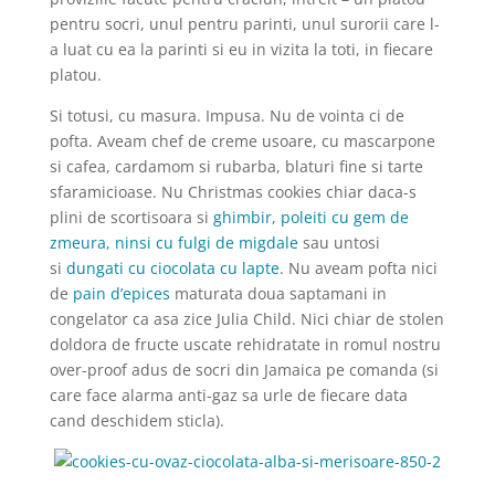
pentru socri, unul pentru parinti, unul surorii care l-
a luat cu ea la parinti si eu in vizita la toti, in fiecare
platou.
Si totusi, cu masura. Impusa. Nu de vointa ci de
pofta. Aveam chef de creme usoare, cu mascarpone
si cafea, cardamom si rubarba, blaturi fine si tarte
sfaramicioase. Nu Christmas cookies chiar daca-s
plini de scortisoara si
ghimbir
,
poleiti cu gem de
zmeura, ninsi cu fulgi de migdale
sau untosi
si
dungati cu ciocolata cu lapte
. Nu aveam pofta nici
de
pain d’epices
maturata doua saptamani in
congelator ca asa zice Julia Child. Nici chiar de stolen
doldora de fructe uscate rehidratate in romul nostru
over-proof adus de socri din Jamaica pe comanda (si
care face alarma anti-gaz sa urle de fiecare data
cand deschidem sticla).