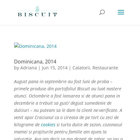
Dominicana, 2014
by
Adriana
|
Jun 15, 2014
|
Calatorii
,
Restaurante
August pana in septembrie au fost luni de proba –
primele produse din portofoliul Biscuit au luat nastere
atunci. Octombrie a fost lansarea si de atunci pana in
decembrie a trebuit sa gust/ degust sumedenie de
dulciuri – nu puteam sa le dam la client ne-verificate. A
venit apoi C
raciunul ca o cireasa de pe tort cu zeci de
kilograme de
cookies
si turta dulce de sezon, cozonacul
mamei si prajiturile pentru familie am ajuns la
saturatie. Asa am decis sa ma dezvat de zahar, sa iau o