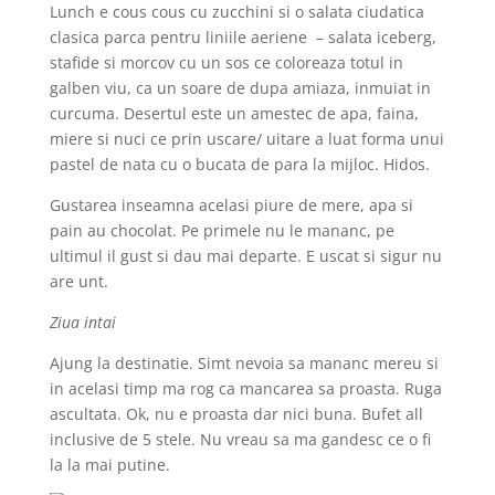
Lunch e cous cous cu zucchini si o salata ciudatica
clasica parca pentru liniile aeriene – salata iceberg,
stafide si morcov cu un sos ce coloreaza totul in
galben viu, ca un soare de dupa amiaza, inmuiat in
curcuma. Desertul este un amestec de apa, faina,
miere si nuci ce prin uscare/ uitare a luat forma unui
pastel de nata cu o bucata de para la mijloc. Hidos.
Gustarea inseamna acelasi piure de mere, apa si
pain au chocolat. Pe primele nu le mananc, pe
ultimul il gust si dau mai departe. E uscat si sigur nu
are unt.
Ziua intai
Ajung la destinatie. Simt nevoia sa mananc mereu si
in acelasi timp ma rog ca mancarea sa proasta. Ruga
ascultata. Ok, nu e proasta dar nici buna. Bufet all
inclusive de 5 stele. Nu vreau sa ma gandesc ce o fi
la la mai putine.