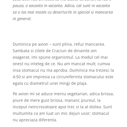
pauza, o vacanta in vacanta. Adica, cat sunt in vacanta
sa o las mai moale cu deserturile in special si mancarea
in general.
Duminica pe avion – sunt plina, refuz mancarea.
Sambata si zilele de Craciun de dinainte am
exagerat, imi spune organismul. La modul cel mai
onest nu inteleg de ce. Nu am mancat mult; cumva
insa stomacul nu ma aproba. Duminica ma trezesc la
4:50 si am impresia ca circumferinta stomacului este
egala cu diametrul unei mingi de plaja.
Pe avion mi se aduce meniu vegetarian, adica briosa,
piure de mere gust briosa, mananc piureul, la
inceput neincrezatoare apoi trec si la al doilea. Sunt
multumita ca am luat un mic dejun usor; stomacul
nu apreciaza diferenta.