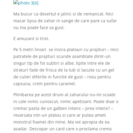
Ma bucur ca desertul e jalnic si de nemancat. Nici
macar lipsa de zahar in sange de care pare ca sufar
nu ma poate face sa gust.
E amuzant si trist.
Pe 5 metri liniari se insira platouri cu prajituri – mici
patratele de prajituri scunde asamblate dintr-un
singur tip de foi subtiri si albe, lipite intre ele de
straturi fade de frisca de la tub si lacuite cu un gel
de culori diferite in functie de gust – rosu pentru
capsuna, crem pentru caramel.
Plimbarea pe acest drum al zaharului nu-mi scoate
in cale nimic cunoscut, nimic apetisant. Poate doar o
crema/ pasta de un galben intens – prea intens? –
revarsata intr-un platou si care ar putea ameti
monstrul foamei din mine. Ma voi apropia de ea
asadar. Descopar un card care o proclama crema