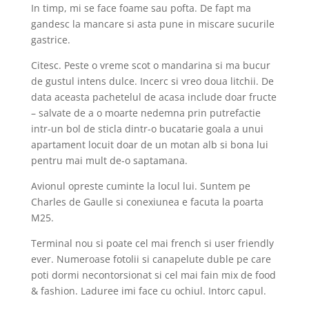
In timp, mi se face foame sau pofta. De fapt ma
gandesc la mancare si asta pune in miscare sucurile
gastrice.
Citesc. Peste o vreme scot o mandarina si ma bucur
de gustul intens dulce. Incerc si vreo doua litchii. De
data aceasta pachetelul de acasa include doar fructe
– salvate de a o moarte nedemna prin putrefactie
intr-un bol de sticla dintr-o bucatarie goala a unui
apartament locuit doar de un motan alb si bona lui
pentru mai mult de-o saptamana.
Avionul opreste cuminte la locul lui. Suntem pe
Charles de Gaulle si conexiunea e facuta la poarta
M25.
Terminal nou si poate cel mai french si user friendly
ever. Numeroase fotolii si canapelute duble pe care
poti dormi necontorsionat si cel mai fain mix de food
& fashion. Laduree imi face cu ochiul. Intorc capul.