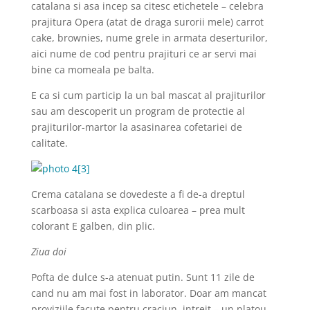
catalana si asa incep sa citesc etichetele – celebra
prajitura Opera (atat de draga surorii mele) carrot
cake, brownies, nume grele in armata deserturilor,
aici nume de cod pentru prajituri ce ar servi mai
bine ca momeala pe balta.
E ca si cum particip la un bal mascat al prajiturilor
sau am descoperit un program de protectie al
prajiturilor-martor la asasinarea cofetariei de
calitate.
Crema catalana se dovedeste a fi de-a dreptul
scarboasa si asta explica culoarea – prea mult
colorant E galben, din plic.
Ziua doi
Pofta de dulce s-a atenuat putin. Sunt 11 zile de
cand nu am mai fost in laborator. Doar am mancat
proviziile facute pentru craciun, intreit – un platou