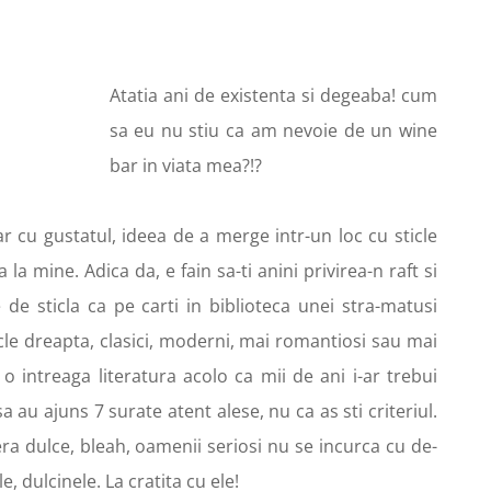
Atatia ani de existenta si degeaba! cum
sa eu nu stiu ca am nevoie de un wine
bar in viata mea?!?
 cu gustatul, ideea de a merge intr-un loc cu sticle
a mine. Adica da, e fain sa-ti anini privirea-n raft si
 de sticla ca pe carti in biblioteca unei stra-matusi
icle dreapta, clasici, moderni, mai romantiosi sau mai
o intreaga literatura acolo ca mii de ani i-ar trebui
a au ajuns 7 surate atent alese, nu ca as sti criteriul.
ra dulce, bleah, oamenii seriosi nu se incurca cu de-
, dulcinele. La cratita cu ele!