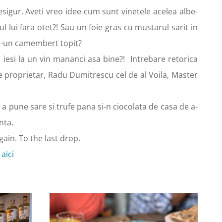
sigur. Aveti vreo idee cum sunt vinetele acelea albe-
l lui fara otet?! Sau un foie gras cu mustarul sarit in
 s-un camembert topit?
ca iesi la un vin mananci asa bine?! Intrebare retorica
e proprietar, Radu Dumitrescu cel de al Voila, Master
a pune sare si trufe pana si-n ciocolata de casa de a-
nta.
ain. To the last drop.
e
aici