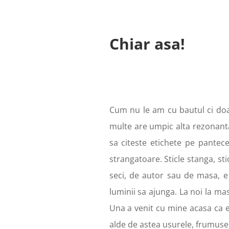
Chiar asa!
Cum nu le am cu bautul ci doar
multe are umpic alta rezonanta l
sa citeste etichete pe pantece
strangatoare. Sticle stanga, st
seci, de autor sau de masa, e 
luminii sa ajunga. La noi la mas
Una a venit cu mine acasa ca e
alde de astea usurele, frumusele