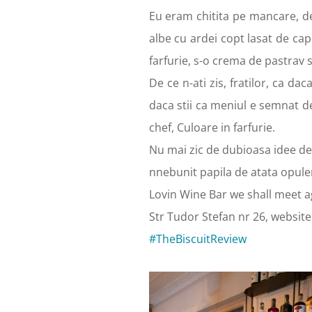
Eu eram chitita pe mancare, de
albe cu ardei copt lasat de capu
farfurie, s-o crema de pastrav
De ce n-ati zis, fratilor, ca da
daca stii ca meniul e semnat d
chef, Culoare in farfurie.
Nu mai zic de dubioasa idee de 
nnebunit papila de atata opule
Lovin Wine Bar we shall meet ag
Str Tudor Stefan nr 26, websit
#TheBiscuitReview