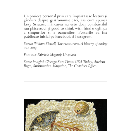
Un proiect personal prin care împărtășesc lecturi și
gânduri despre gastronomie căci, așa cum spunea
Levy Strauss, mâncarea nu este doar combustibil
sau plăcere, ci și good to think with fiind o oglinda
a timpurilor si a oamenilor. Postarile au fist
publicate initial pe Facebook si Instagram.
Sursa: Wiliam Sitwell, The restaurant. A history of eating
out, 2019
Foto sus: Fabrizio Magoni/
Unsplash
Surse imagini: Chicago Sun-Times. USA Today, Ancient
Pages, Smithsonian Magazine, The Graphics Office.