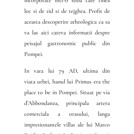
incorporate intr-o soba care tinea
loc si de zid si de tejghea. Profit de
aceasta descoperire arheologica ca sa
va las aici cateva informatii despre
peisajul gastronomic public din
Pompei.
In vara lui 79 AD, ultima din
viata urbei, hanul lui Primus era the
place to be in Pompei. Situat pe via
d’Abbondanza, principala artera
comerciala a orasului, langa
impresionantele villas ale lui Marco