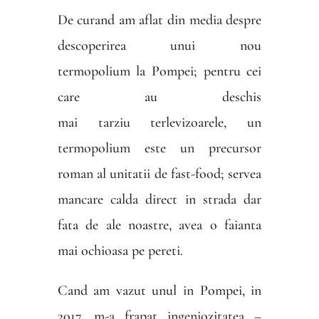
De curand am aflat din media despre
descoperirea unui nou
termopolium la Pompei; pentru cei
care au deschis
mai tarziu terlevizoarele, un
termopolium este un precursor
roman al unitatii de fast-food; servea
mancare calda direct in strada dar
fata de ale noastre, avea o faianta
mai ochioasa pe pereti.
Cand am vazut unul in Pompei, in
2017, m-a frapat ingeniozitatea –