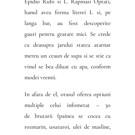
Epidio Rufo si L. Rapinasi Optati,
hanul avea forma literei L si, pe
langa bar, au fost descoperite
gauri pentru gratare mici. Se crede
ca deasupra jarului statea atarnat
mereu un ceaun de supa si se stie ca
vinul se bea diluat cu apa, conform
modei vremii.
In afara de el, orasul oferea optiuni
multiple celui infometat – 30
de brutarii (painea se cocea cu
rozmarin, usuturoi, ulei de masline,