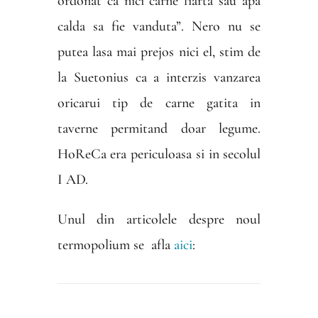
ordonat ca nici carne fiarta sau apa
calda sa fie vanduta”. Nero nu se
putea lasa mai prejos nici el, stim de
la Suetonius ca a interzis vanzarea
oricarui tip de carne gatita in
taverne permitand doar legume.
HoReCa era periculoasa si in secolul
I AD.
Unul din articolele despre noul
termopolium se afla
aici
: