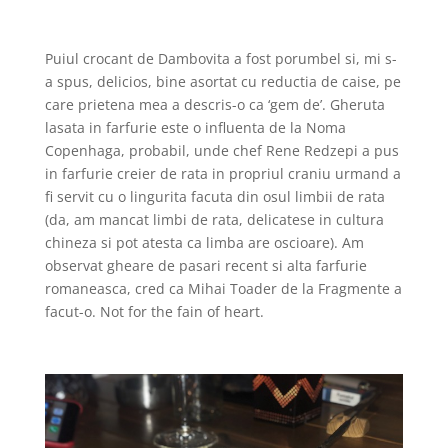
Puiul crocant de Dambovita a fost porumbel si, mi s-
a spus, delicios, bine asortat cu reductia de caise, pe
care prietena mea a descris-o ca ‘gem de’.
Gheruta
lasata in farfurie este o influenta de la Noma
Copenhaga, probabil, unde chef Rene Redzepi a pus
in farfurie creier de rata in propriul craniu urmand a
fi servit cu o lingurita facuta din osul limbii de rata
(da, am mancat limbi de rata, delicatese in cultura
chineza si pot atesta ca limba are oscioare). Am
observat gheare de pasari recent si alta farfurie
romaneasca, cred ca Mihai Toader de la Fragmente a
facut-o. Not for the fain of heart.