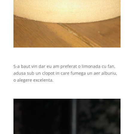
S-a baut vin dar eu am preferat o limonada cu fan,
adusa sub un clopot in care fumega un aer alburiu,
o alegere excelenta.