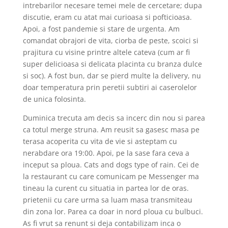
intrebarilor necesare temei mele de cercetare; dupa
discutie, eram cu atat mai curioasa si pofticioasa.
Apoi, a fost pandemie si stare de urgenta. Am
comandat obrajori de vita, ciorba de peste, scoici si
prajitura cu visine printre altele cateva (cum ar fi
super delicioasa si delicata placinta cu branza dulce
si soc). A fost bun, dar se pierd multe la delivery, nu
doar temperatura prin peretii subtiri ai caserolelor
de unica folosinta.
Duminica trecuta am decis sa incerc din nou si parea
ca totul merge struna. Am reusit sa gasesc masa pe
terasa acoperita cu vita de vie si asteptam cu
nerabdare ora 19:00. Apoi, pe la sase fara ceva a
inceput sa ploua. Cats and dogs type of rain. Cei de
la restaurant cu care comunicam pe Messenger ma
tineau la curent cu situatia in partea lor de oras.
prietenii cu care urma sa luam masa transmiteau
din zona lor. Parea ca doar in nord ploua cu bulbuci.
As fi vrut sa renunt si deja contabilizam inca o