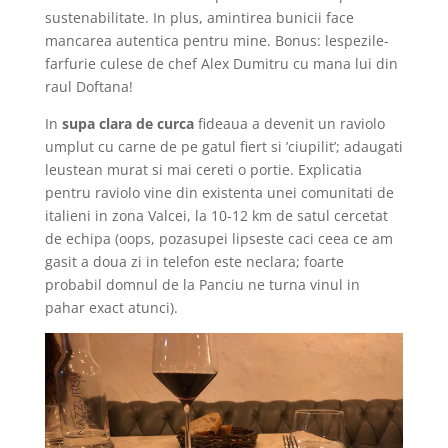
sustenabilitate. In plus, amintirea bunicii face
mancarea autentica pentru mine. Bonus: lespezile-
farfurie culese de chef Alex Dumitru cu mana lui din
raul Doftana!
In
supa clara de curca
fideaua a devenit un raviolo
umplut cu carne de pe gatul fiert si ’ciupilit’; adaugati
leustean murat si mai cereti o portie. Explicatia
pentru raviolo vine din existenta unei comunitati de
italieni in zona Valcei, la 10-12 km de satul cercetat
de echipa (oops, pozasupei lipseste caci ceea ce am
gasit a doua zi in telefon este neclara; foarte
probabil domnul de la Panciu ne turna vinul in
pahar exact atunci).