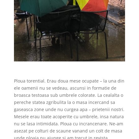
Ploua torential. Erau doua mese ocupate – la una din
ele oamenii nu se vedeau, ascunsi in formatie de
broasca testoasa sub umbrele colorate. La cealalta o
pereche statea zgribulita la o masa incercand sa
gaseasca zone unde nu curgea apa – prietenii nostri.
Mesele erau toate acoperite cu umbrele, insa natura
nu se lasa intimidata. Ploua cu incrancenare. Ne-am
asezat pe colturi de scaune vanand un colt de masa
unde ploaia nu ajunge si am trecut in revista