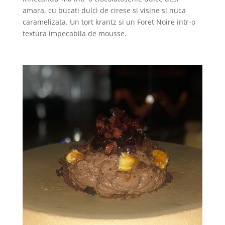
amara, cu bucati dulci de cirese si visine si nuca
caramelizata. Un tort krantz si un Foret Noire intr-o
textura impecabila de mousse.