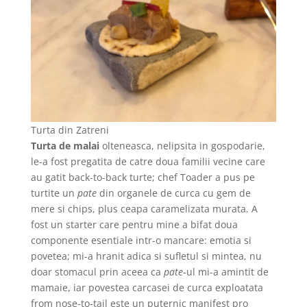
Turta din Zatreni
Turta de malai
olteneasca, nelipsita in gospodarie,
le-a fost pregatita de catre doua familii vecine care
au gatit back-to-back turte; chef Toader a pus pe
turtite un
pate
din organele de curca cu gem de
mere si chips, plus ceapa caramelizata murata. A
fost un starter care pentru mine a bifat doua
componente esentiale intr-o mancare: emotia si
povetea; mi-a hranit adica si sufletul si mintea, nu
doar stomacul prin aceea ca
pate
-ul mi-a amintit de
mamaie, iar povestea carcasei de curca exploatata
from nose-to-tail este un puternic manifest pro