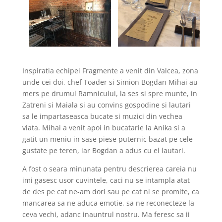
Inspiratia echipei Fragmente a venit din Valcea, zona
unde cei doi, chef Toader si Simion Bogdan Mihai au
mers pe drumul Ramnicului, la ses si spre munte, in
Zatreni si Maiala si au convins gospodine si lautari
sa le impartaseasca bucate si muzici din vechea
viata. Mihai a venit apoi in bucatarie la Anika si a
gatit un meniu in sase piese puternic bazat pe cele
gustate pe teren, iar Bogdan a adus cu el lautari.
A fost o seara minunata pentru descrierea careia nu
imi gasesc usor cuvintele, caci nu se intampla atat
de des pe cat ne-am dori sau pe cat ni se promite, ca
mancarea sa ne aduca emotie, sa ne reconecteze la
ceva vechi, adanc inauntrul nostru. Ma feresc sa ii