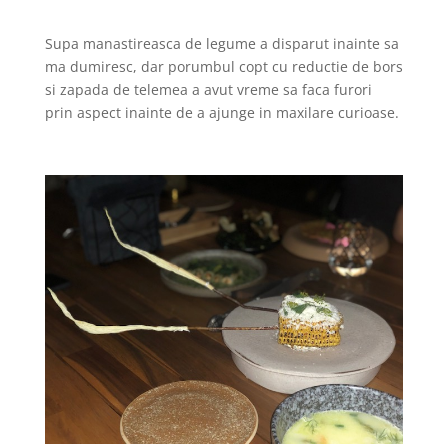
Supa manastireasca de legume a disparut inainte sa
ma dumiresc, dar porumbul copt cu reductie de bors
si zapada de telemea a avut vreme sa faca furori
prin aspect inainte de a ajunge in maxilare curioase.