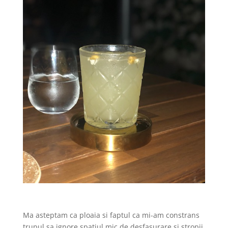
Ma asteptam ca ploaia si faptul ca mi-am constrans
trupul sa ignore spatiul mic de desfasurare si stropii