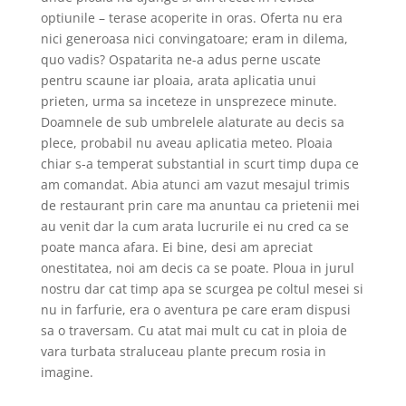
optiunile – terase acoperite in oras. Oferta nu era
nici generoasa nici convingatoare; eram in dilema,
quo vadis? Ospatarita ne-a adus perne uscate
pentru scaune iar ploaia, arata aplicatia unui
prieten, urma sa inceteze in unsprezece minute.
Doamnele de sub umbrelele alaturate au decis sa
plece, probabil nu aveau aplicatia meteo. Ploaia
chiar s-a temperat substantial in scurt timp dupa ce
am comandat. Abia atunci am vazut mesajul trimis
de restaurant prin care ma anuntau ca prietenii mei
au venit dar la cum arata lucrurile ei nu cred ca se
poate manca afara. Ei bine, desi am apreciat
onestitatea, noi am decis ca se poate. Ploua in jurul
nostru dar cat timp apa se scurgea pe coltul mesei si
nu in farfurie, era o aventura pe care eram dispusi
sa o traversam. Cu atat mai mult cu cat in ploia de
vara turbata straluceau plante precum rosia in
imagine.