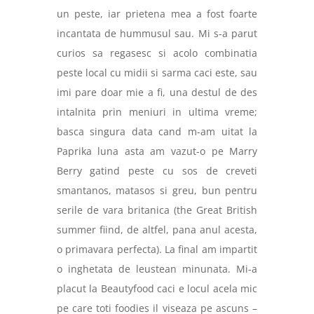
un peste, iar prietena mea a fost foarte
incantata de hummusul sau. Mi s-a parut
curios sa regasesc si acolo c
ombinatia
peste local cu midii si sarma caci este, sau
imi pare doar mie a fi, una destul de des
intalnita prin meniuri in ultima vreme;
basca singura data cand m-am uitat la
Paprika luna asta am vazut-o pe Marry
Berry gatind peste cu sos de creveti
smantanos, matasos si greu, bun pentru
serile de vara britanica (the Great British
summer fiind, de altfel, pana anul acesta,
o primavara perfecta). La final am impartit
o inghetata de leustean minunata.
Mi-a
placut la Beautyfood caci e locul acela mic
pe care toti foodies il viseaza pe ascuns –