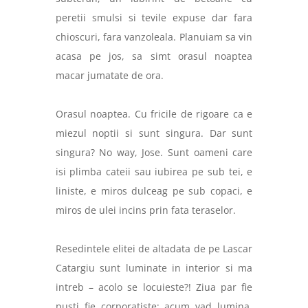
peretii smulsi si tevile expuse dar fara
chioscuri, fara vanzoleala. Planuiam sa vin
acasa pe jos, sa simt orasul noaptea
macar jumatate de ora.
Orasul noaptea. Cu fricile de rigoare ca e
miezul noptii si sunt singura. Dar sunt
singura? No way, Jose. Sunt oameni care
isi plimba cateii sau iubirea pe sub tei, e
liniste, e miros dulceag pe sub copaci, e
miros de ulei incins prin fata teraselor.
Resedintele elitei de altadata de pe Lascar
Catargiu sunt luminate in interior si ma
intreb – acolo se locuieste?! Ziua par fie
pusti fie corporatiste; acum vad lumina,