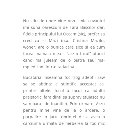
Nu stiu de unde vine Arzu, mie cuvantul
imi suna oarescum de Tara Bascilor dar,
fidela principului lui Occam (sic), prefer sa
cred ca si Mazi (n.a. Cristina Mazilu,
woner) are o bunica care zice si ea cum
facea mamaia mea
-“arz-o focul” atunci
cand ma juleam de o piatra sau ma-
mpiedicam intr-o radacina.
Bucataria inseamna foc (rog adeptii raw
sa se abtina; e stiintific acceptat ca,
printre altele, focul a facut ca adultii
preistorici fara dinti sa supravietuiasca nu
sa moara de inanitie). Prin urmare, Arzu
pentru mine vine de la o ardere, o
parpalire in jarul dorintei de a avea o
carciuma urmata de fierberea la foc mic