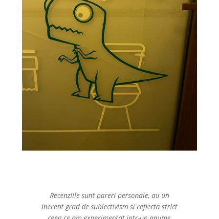
Recenziile sunt pareri personale, au un
inerent grad de subiectivism si reflecta strict
ceea ce am experimentat intr-un anume