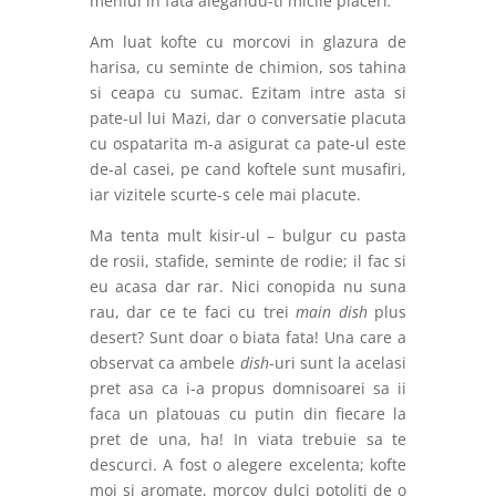
meniul in fata alegandu-ti micile placeri
.
Am luat kofte cu morcovi in glazura de
harisa, cu seminte de chimion, sos tahina
si ceapa cu sumac. Ezitam intre asta si
pate-ul lui Mazi, dar o conversatie placuta
cu ospatarita m-a asigurat ca pate-ul este
de-al casei, pe cand koftele sunt musafiri,
iar vizitele scurte-s cele mai placute.
Ma tenta mult kisir-ul – bulgur cu pasta
de rosii, stafide, seminte de rodie; il fac si
eu acasa dar rar. Nici conopida nu suna
rau, dar ce te faci cu trei
main dish
plus
desert? Sunt doar o biata fata! Una care a
observat ca ambele
dish
-uri sunt la acelasi
pret asa ca i-a propus domnisoarei sa ii
faca un platouas cu putin din fiecare la
pret de una, ha! In viata trebuie sa te
descurci. A fost o alegere excelenta; kofte
moi si aromate, morcov dulci potoliti de o