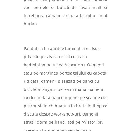
vad perdele si bucati de tavan inalt si
intrebarea ramane aninata la coltul unui
burlan.
Palatul cu lei auriti e luminat si el, Isus
priveste piezis catre cei ce joaca
badminton pe Aleea Alexandru. Oamenii
stau pe marginea portbagajului cu capota
ridicata, oamenii-s asezati pe banci cu
bicicleta langa si berea in mana, oamenii
iau loc in fata bancilor pline pe scaune de
pescar si tin chihuahua in brate in timp ce
discuta despre workshop-uri, oamenii
strazii dorm pe banci, toti pe Aviatorilor.
Trece un Lamborghini verde ca un