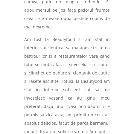
cumva, putin din magia studentiei. Si
apoi, mersul pe jos face piciorul frumos
ceea ce e nevoie dupa pestele copios de
mai devreme.
Am fost la Beautyfood si am stat in
interior suficient cat sa ma
apese
tristetea
bistrourilor si a restaurantelor vara cand
totul se muta afara – si veselia si ciripitul
si clinchet de pahare si clantanit de cutite
si rasete ascutite. Totusi, la Beautyood am
stat in interior suficient cat sa ma
inveselesc vazand ca au ginul meu
preferat, daca unui cvasi non-bautor ii e
permis sa zica asta; am primit un cocktail
absolut delicios, facut de parca barmanul
mi-ar fi locuit in suflet o vreme. Am luat si