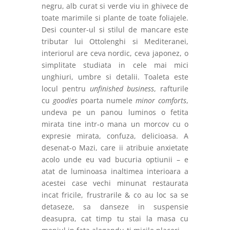
negru, alb curat si verde viu in ghivece de
toate marimile si plante de toate foliajele.
Desi counter-ul si stilul de mancare este
tributar lui Ottolenghi si Mediteranei,
interiorul are ceva nordic, ceva japonez, o
simplitate studiata in cele mai mici
unghiuri, umbre si detalii. Toaleta este
locul pentru
unfinished business
, rafturile
cu
goodies
poarta numele
minor comforts
,
undeva pe un panou luminos o fetita
mirata tine intr-o mana un morcov cu o
expresie mirata, confuza, delicioasa. A
desenat-o Mazi, care ii atribuie anxietate
acolo unde eu vad bucuria optiunii – e
atat de luminoasa inaltimea interioara a
acestei case vechi minunat restaurata
incat fricile, frustrarile & co au loc sa se
detaseze, sa danseze in suspensie
deasupra, cat timp tu stai la masa cu