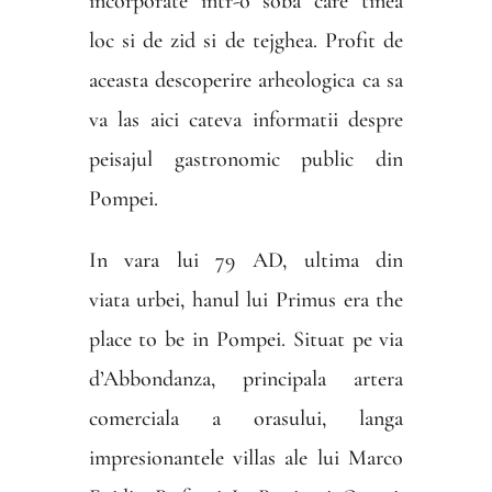
incorporate intr-o soba care tinea
loc si de zid si de tejghea. Profit de
aceasta descoperire arheologica ca sa
va las aici cateva informatii despre
peisajul gastronomic public din
Pompei.
In vara lui 79 AD, ultima din
viata urbei, hanul lui Primus era the
place to be in Pompei. Situat pe via
d’Abbondanza, principala artera
comerciala a orasului, langa
impresionantele villas ale lui Marco