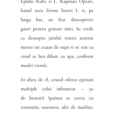
Epidio Rufo si L. Rapinasi Optati,
hanul avea forma literei L si, pe
langa bar, au fost descoperite
gauri pentru gratare mici. Se crede
ca deasupra jarului statea atarnat
mereu un ceaun de supa si se stie ca
vinul se bea diluat cu apa, conform
modei vremii.
In afara de el, orasul oferea optiuni
multiple celui infometat – 30
de brutarii (painea se cocea cu
rozmarin, usuturoi, ulei de masline,