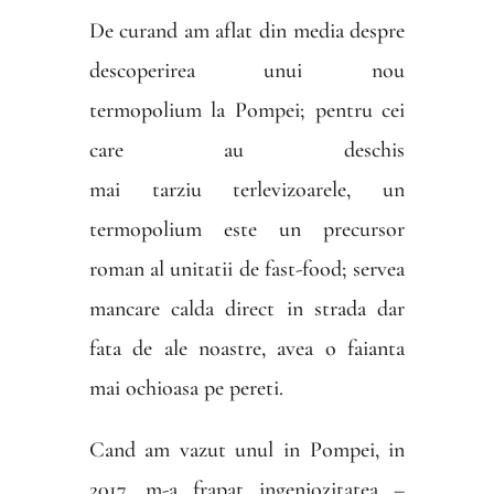
De curand am aflat din media despre
descoperirea unui nou
termopolium la Pompei; pentru cei
care au deschis
mai tarziu terlevizoarele, un
termopolium este un precursor
roman al unitatii de fast-food; servea
mancare calda direct in strada dar
fata de ale noastre, avea o faianta
mai ochioasa pe pereti.
Cand am vazut unul in Pompei, in
2017, m-a frapat ingeniozitatea –