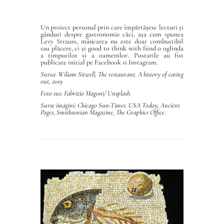
Un proiect personal prin care împărtășesc lecturi și
gânduri despre gastronomie căci, așa cum spunea
Levy Strauss, mâncarea nu este doar combustibil
sau plăcere, ci și good to think with fiind o oglinda
a timpurilor si a oamenilor. Postarile au fist
publicate initial pe Facebook si Instagram.
Sursa: Wiliam Sitwell, The restaurant. A history of eating
out, 2019
Foto sus: Fabrizio Magoni/
Unsplash
Surse imagini: Chicago Sun-Times. USA Today, Ancient
Pages, Smithsonian Magazine, The Graphics Office.