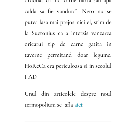
ordonat ca nici carne fiarta sau apa
calda sa fie vanduta”. Nero nu se
putea lasa mai prejos nici el, stim de
la Suetonius ca a interzis vanzarea
oricarui tip de carne gatita in
taverne permitand doar legume.
HoReCa era periculoasa si in secolul
I AD.
Unul din articolele despre noul
termopolium se afla
aici
: