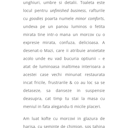
unghiuri, umbre si detalii. Toaleta este
locul pentru
unfinished business
, rafturile
cu
goodies
poarta numele
minor comforts
,
undeva pe un panou luminos o fetita
mirata tine intr-o mana un morcov cu o
expresie mirata, confuza, delicioasa. A
desenat-o Mazi, care ii atribuie anxietate
acolo unde eu vad bucuria optiunii – e
atat de luminoasa inaltimea interioara a
acestei case vechi minunat restaurata
incat fricile, frustrarile & co au loc sa se
detaseze, sa danseze in suspensie
deasupra, cat timp tu stai la masa cu
meniul in fata alegandu-ti micile placeri
.
Am luat kofte cu morcovi in glazura de
harisa, cu seminte de chimion, sos tahina