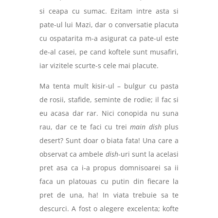
si ceapa cu sumac. Ezitam intre asta si
pate-ul lui Mazi, dar o conversatie placuta
cu ospatarita m-a asigurat ca pate-ul este
de-al casei, pe cand koftele sunt musafiri,
iar vizitele scurte-s cele mai placute.
Ma tenta mult kisir-ul – bulgur cu pasta
de rosii, stafide, seminte de rodie; il fac si
eu acasa dar rar. Nici conopida nu suna
rau, dar ce te faci cu trei
main dish
plus
desert? Sunt doar o biata fata! Una care a
observat ca ambele
dish
-uri sunt la acelasi
pret asa ca i-a propus domnisoarei sa ii
faca un platouas cu putin din fiecare la
pret de una, ha! In viata trebuie sa te
descurci. A fost o alegere excelenta; kofte