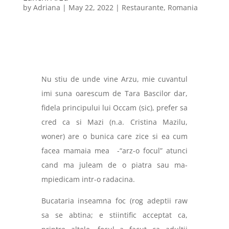
by
Adriana
|
May 22, 2022
|
Restaurante
,
Romania
Nu stiu de unde vine Arzu, mie cuvantul
imi suna oarescum de Tara Bascilor dar,
fidela principului lui Occam (sic), prefer sa
cred ca si Mazi (n.a. Cristina Mazilu,
woner) are o bunica care zice si ea cum
facea mamaia mea
-“arz-o focul” atunci
cand ma juleam de o piatra sau ma-
mpiedicam intr-o radacina.
Bucataria inseamna foc (rog adeptii raw
sa se abtina; e stiintific acceptat ca,