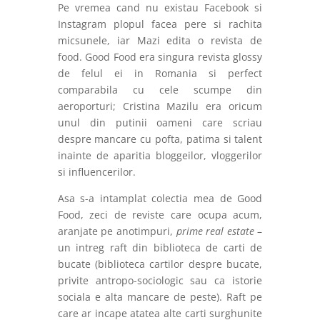
Pe vremea cand nu existau Facebook si
Instagram plopul facea pere si rachita
micsunele, iar Mazi edita o revista de
food. Good Food era singura revista glossy
de felul ei in Romania si perfect
comparabila cu cele scumpe din
aeroporturi; Cristina Mazilu era oricum
unul din putinii oameni care scriau
despre mancare cu pofta, patima si talent
inainte de aparitia bloggeilor, vloggerilor
si influencerilor.
Asa s-a intamplat colectia mea de Good
Food, zeci de reviste care ocupa acum,
aranjate pe anotimpuri,
prime real estate
–
un intreg raft din biblioteca de carti de
bucate (biblioteca cartilor despre bucate,
privite antropo-sociologic sau ca istorie
sociala e alta mancare de peste). Raft pe
care ar incape atatea alte carti surghunite