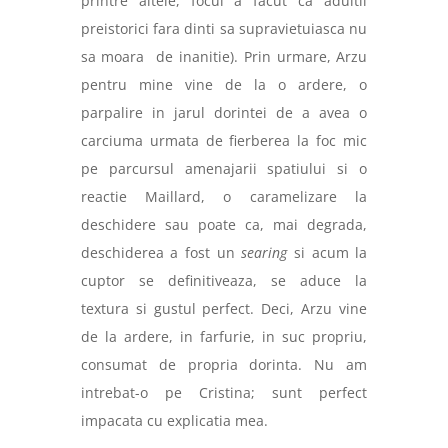
printre altele, focul a facut ca adultii
preistorici fara dinti sa supravietuiasca nu
sa moara de inanitie). Prin urmare, Arzu
pentru mine vine de la o ardere, o
parpalire in jarul dorintei de a avea o
carciuma urmata de fierberea la foc mic
pe parcursul amenajarii spatiului si o
reactie Maillard, o caramelizare la
deschidere sau poate ca, mai degrada,
deschiderea a fost un
searing
si acum la
cuptor se definitiveaza, se aduce la
textura si gustul perfect. Deci, Arzu vine
de la ardere, in farfurie, in suc propriu,
consumat de propria dorinta. Nu am
intrebat-o pe Cristina; sunt perfect
impacata cu explicatia mea.