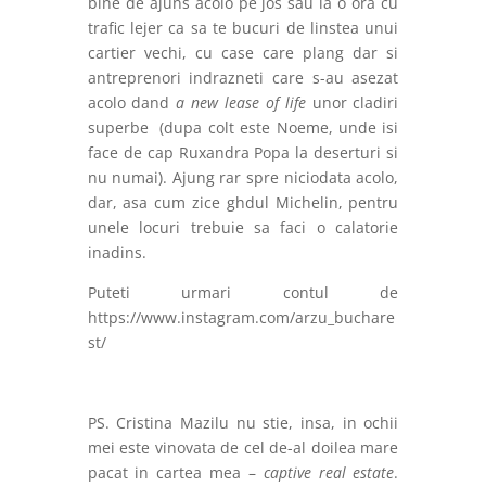
bine de ajuns acolo pe jos sau la o ora cu
trafic lejer ca sa te bucuri de linstea unui
cartier vechi, cu case care plang dar si
antreprenori indrazneti care s-au asezat
acolo dand
a
new lease of life
unor cladiri
superbe
(dupa colt este Noeme, unde isi
face de cap Ruxandra Popa la deserturi si
nu numai). Ajung rar spre niciodata acolo,
dar, asa cum zice ghdul Michelin, pentru
unele locuri trebuie sa faci o calatorie
inadins.
Puteti urmari contul de
https://www.instagram.com/arzu_buchare
st/
PS. Cristina Mazilu nu stie, insa, in ochii
mei este vinovata de cel de-al doilea mare
pacat in cartea mea –
captive real estate
.