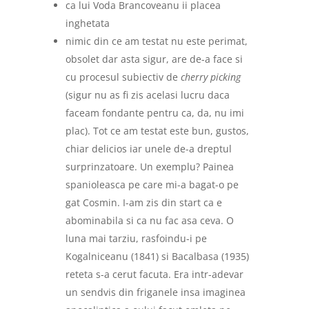
ca lui Voda Brancoveanu ii placea
inghetata
nimic din ce am testat nu este perimat,
obsolet dar asta sigur, are de-a face si
cu procesul subiectiv de
cherry picking
(sigur nu as fi zis acelasi lucru daca
faceam fondante
pentru ca, da, nu imi
plac
). Tot ce am testat este bun, gustos,
chiar delicios iar unele de-a dreptul
surprinzatoare. Un exemplu? Painea
spanioleasca pe care mi-a bagat-o pe
gat Cosmin. I-am zis din start ca e
abominabila si ca nu fac asa ceva. O
luna mai tarziu, rasfoindu-i pe
Kogalniceanu (1841) si Bacalbasa (1935)
reteta s-a cerut facuta. Era intr-adevar
un sendvis din friganele insa imaginea