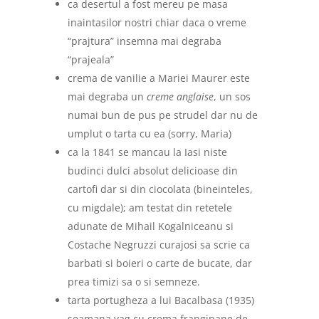
ca desertul a fost mereu pe masa
inaintasilor nostri chiar daca o vreme
“prajtura” insemna mai degraba
“prajeala”
crema de vanilie a Mariei Maurer este
mai degraba un
creme anglaise
, un sos
numai bun de pus pe strudel dar nu de
umplut o tarta cu ea (sorry, Maria)
ca la 1841 se mancau la Iasi niste
budinci dulci absolut delicioase din
cartofi dar si din ciocolata (bineinteles,
cu migdale); am testat din retetele
adunate de Mihail Kogalniceanu si
Costache Negruzzi curajosi sa scrie ca
barbati si boieri o carte de bucate, dar
prea timizi sa o si semneze.
tarta portugheza a lui Bacalbasa (1935)
seamana vag cu crema frangipane de