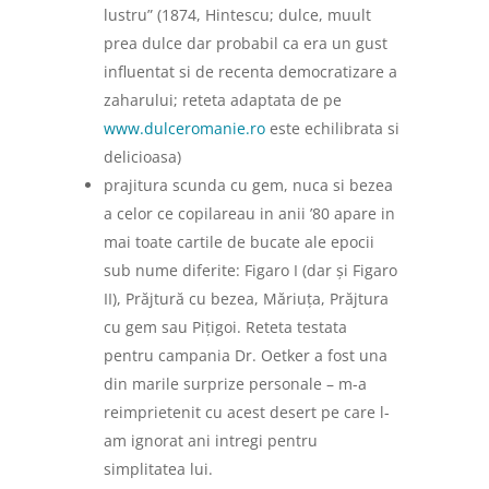
lustru” (
1874, Hintescu; dulce, muult
prea dulce dar probabil ca era un gust
influentat si de recenta democratizare a
zaharului; reteta adaptata de pe
www.dulceromanie.ro
este echilibrata si
delicioasa)
prajitura scunda cu gem, nuca si bezea
a celor ce copilareau in anii ’80 apare in
mai toate cartile de bucate ale epocii
sub nume diferite: Figaro I (dar și Figaro
II), Prăjtură cu bezea, Măriuța, Prăjtura
cu gem sau Pițigoi. Reteta testata
pentru campania Dr. Oetker a fost una
din marile surprize personale – m-a
reimprietenit cu acest desert pe care l-
am ignorat ani intregi pentru
simplitatea lui.