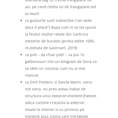
azi, pe cand reteta lui de frangipane
not
so much.
ca gusturile sunt subiective (“vei vede
daca it place”) dupa cum ni se tot spune
la finalul multor retete din Carticica
meseriei de bucatar (prima editie 1695,
re-editata de Gastroart, 2019)
ca poti – da chiar poti! – sa pui 16
galbenusuri intr-un kilogram de faina ca
sa obtii un cozonac cum nu ai mai
mancat
ca Emil Frederic si Sanda Marin, sorry
not sorry, nu prea aveau habar de
structura unui
macaron vraiment francais
adica cochilie crocanta la exterior,
moale la interior si cu piciorus pe
margine plus crema care intregeste