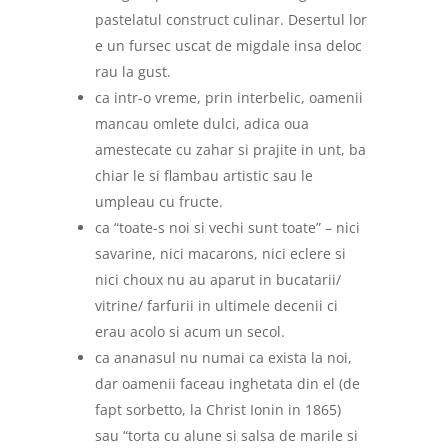
pastelatul construct culinar. Desertul lor
e un fursec uscat de migdale insa deloc
rau la gust.
ca intr-o vreme, prin interbelic, oamenii
mancau omlete dulci, adica oua
amestecate cu zahar si prajite in unt, ba
chiar le si flambau artistic sau le
umpleau cu fructe.
ca “toate-s noi si vechi sunt toate” – nici
savarine, nici macarons, nici eclere si
nici choux nu au aparut in bucatarii/
vitrine/ farfurii in ultimele decenii ci
erau acolo si acum un secol.
ca ananasul nu numai ca exista la noi,
dar oamenii faceau inghetata din el (de
fapt sorbetto, la Christ Ionin in 1865)
sau “torta cu alune si salsa de marile si