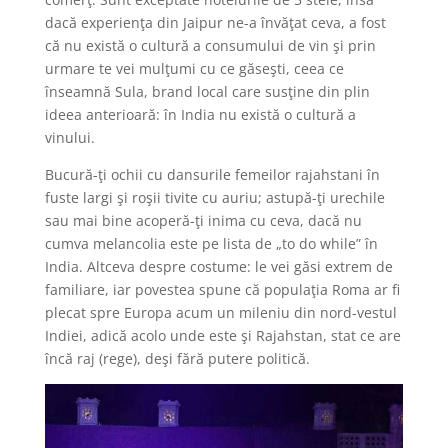
dacă experienţa din Jaipur ne-a învăţat ceva, a fost
că nu există o cultură a consumului de vin şi prin
urmare te vei mulţumi cu ce găseşti, ceea ce
înseamnă Sula, brand local care susţine din plin
ideea anterioară: în India nu există o cultură a
vinului.
Bucură-ţi ochii cu dansurile femeilor rajahstani în
fuste largi şi roşii tivite cu auriu; astupă-ţi urechile
sau mai bine acoperă-ţi inima cu ceva, dacă nu
cumva melancolia este pe lista de „to do while” în
India. Altceva despre costume: le vei găsi extrem de
familiare, iar povestea spune că populaţia Roma ar fi
plecat spre Europa acum un mileniu din nord-vestul
Indiei, adică acolo unde este şi Rajahstan, stat ce are
încă raj (rege), deşi fără putere politică.