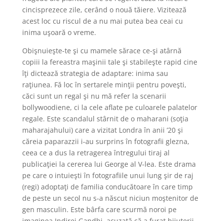
cincisprezece zile, cerând o nouă tăiere. Vizitează
acest loc cu riscul de a nu mai putea bea ceai cu
inima uşoară o vreme.
Obişnuieşte-te şi cu mamele sărace ce-şi atârnă
copiii la fereastra maşinii tale şi stabileşte rapid cine
îţi dictează strategia de adaptare: inima sau
raţiunea. Fă loc în sertarele minţii pentru poveşti,
căci sunt un regal şi nu mă refer la scenarii
bollywoodiene, ci la cele aflate pe culoarele palatelor
regale. Este scandalul stârnit de o maharani (soţia
maharajahului) care a vizitat Londra în anii ’20 şi
căreia paparazzii i-au surprins în fotografii glezna,
ceea ce a dus la retragerea întregului tiraj al
publicaţiei la cererea lui George al V-lea. Este drama
pe care o intuieşti în fotografiile unui lung şir de raj
(regi) adoptaţi de familia conducătoare în care timp
de peste un secol nu s-a născut niciun moştenitor de
gen masculin. Este bârfa care scurmă noroi pe
imaginea Indirei Gandhi, acuzată că a furat bijuterii