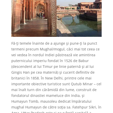
Fă-ţi temele înainte de a ajunge şi pune-ţi la punct
termeni precum Mughal/mogul, căci mai tot ceea ce
vei vedea în nordul Indiei păstrează vie amintirea
puternicului imperiu fondat în 1526 de Babur
(descendent al lui Timur pe linie paternă şi al lui
Gingis Han pe cea maternă) şi cucerit definitiv de
britanici în 1858. În New Delhi, printre cele mai
importante obiective turistice sunt Qutub Minar – cel
mai înalt turn din cărămidă din lume, construit de
fondatorul dinastiei mameluce din India, şi
Humayun Tomb, mausoleu dedicat împăratului
mughal Humayun de către soţia sa. Fatehpur Sikri, în
Agra, Uttar Pradesh este şi ea o fostă capitală a