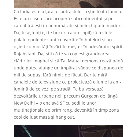
Că India este o ţară a contrastelor o ştie toată lumea.
Este un clişeu care acoperă subcontinentul şi pe
care îl trăieşti în nenumărate şi neînchipuite moduri.
Da, te aştepţi (şi te bucuri ca un copil) că fostele
palate opulente sunt convertite în hoteluri şi au
uşieri cu mustăţi învârtite meşter în adevăratul spirit
Rajahstani. Da, ştii că te va copleşi grandoarea
clădirilor mughal şi că Taj Mahal demonstrează până
unde putea ajunge un împărat văduv ce dispunea de
mii de supuşi fără nimic de făcut. Dar te miră
canalele de televiziune ce proiectează o lume la ani-
lumină de ce vezi pe stradă. Te bulversează
dezvoltările urbane noi, precum Gurgaon de lângă
New Delhi – o enclavă SF cu sediile unor
multinaţionale de prim rang, devenită în timp zona
cool de luat masa şi hang out.