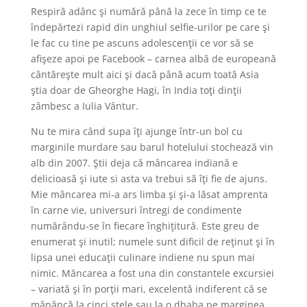
Respiră adânc şi numără până la zece în timp ce te
îndepărtezi rapid din unghiul selfie-urilor pe care şi
le fac cu tine pe ascuns adolescenţii ce vor să se
afişeze apoi pe Facebook – carnea albă de europeană
cântăreşte mult aici şi dacă până acum toată Asia
ştia doar de Gheorghe Hagi, în India toţi dinţii
zâmbesc a Iulia Vântur.
Nu te mira când supa îţi ajunge într-un bol cu
marginile murdare sau barul hotelului stochează vin
alb din 2007. Ştii deja că mâncarea indiană e
delicioasă şi iute si asta va trebui să îţi fie de ajuns.
Mie mâncarea mi-a ars limba şi şi-a lăsat amprenta
în carne vie, universuri întregi de condimente
numărându-se în fiecare înghiţitură. Este greu de
enumerat şi inutil; numele sunt dificil de reţinut şi în
lipsa unei educaţii culinare indiene nu spun mai
nimic. Mâncarea a fost una din constantele excursiei
– variată şi în porţii mari, excelentă indiferent că se
mănâncă la cinci stele sau la o dhaba pe marginea