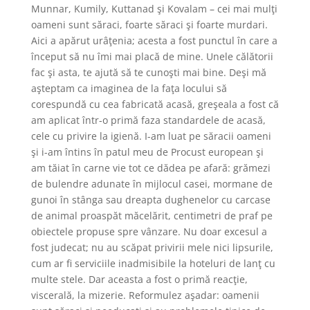
Munnar, Kumily, Kuttanad şi Kovalam – cei mai mulţi
oameni sunt săraci, foarte săraci şi foarte murdari.
Aici a apărut urâţenia; acesta a fost punctul în care a
început să nu îmi mai placă de mine. Unele călătorii
fac şi asta, te ajută să te cunoşti mai bine. Deşi mă
aşteptam ca imaginea de la faţa locului să
corespundă cu cea fabricată acasă, greşeala a fost că
am aplicat într-o primă faza standardele de acasă,
cele cu privire la igienă. I-am luat pe săracii oameni
şi i-am întins în patul meu de Procust european şi
am tăiat în carne vie tot ce dădea pe afară: grămezi
de bulendre adunate în mijlocul casei, mormane de
gunoi în stânga sau dreapta dughenelor cu carcase
de animal proaspăt măcelărit, centimetri de praf pe
obiectele propuse spre vânzare. Nu doar excesul a
fost judecat; nu au scăpat privirii mele nici lipsurile,
cum ar fi serviciile inadmisibile la hoteluri de lanţ cu
multe stele. Dar aceasta a fost o primă reacţie,
viscerală, la mizerie. Reformulez aşadar: oamenii