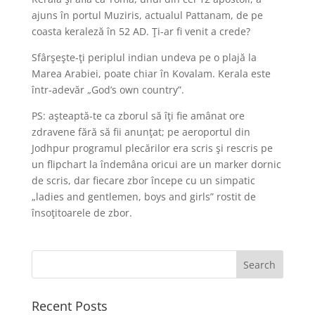
ajuns în portul Muziris, actualul Pattanam, de pe
coasta keraleză în 52 AD. Ţi-ar fi venit a crede?
Sfârşeşte-ţi periplul indian undeva pe o plajă la
Marea Arabiei, poate chiar în Kovalam. Kerala este
într‑adevăr „God’s own country”.
PS: aşteaptă-te ca zborul să îţi fie amânat ore
zdravene fără să fii anunţat; pe aeroportul din
Jodhpur programul plecărilor era scris şi rescris pe
un flipchart la îndemâna oricui are un marker dornic
de scris, dar fiecare zbor începe cu un simpatic
„ladies and gentlemen, boys and girls” rostit de
însoţitoarele de zbor.
Recent Posts