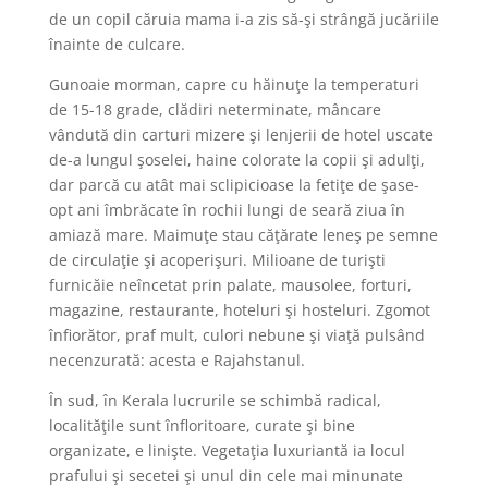
de un copil căruia mama i-a zis să-şi strângă jucăriile
înainte de culcare.
Gunoaie morman, capre cu hăinuţe la temperaturi
de 15-18 grade, clădiri neterminate, mâncare
vândută din carturi mizere şi lenjerii de hotel uscate
de-a lungul şoselei, haine colorate la copii şi adulţi,
dar parcă cu atât mai sclipicioase la fetiţe de şase-
opt ani îmbrăcate în rochii lungi de seară ziua în
amiază mare. Maimuţe stau căţărate leneş pe semne
de circulaţie şi acoperişuri. Milioane de turişti
furnicăie neîncetat prin palate, mausolee, forturi,
magazine, restaurante, hoteluri şi hosteluri. Zgomot
înfiorător, praf mult, culori nebune şi viaţă pulsând
necenzurată: acesta e Rajahstanul.
În sud, în Kerala lucrurile se schimbă radical,
localităţile sunt înfloritoare, curate şi bine
organizate, e linişte. Vegetaţia luxuriantă ia locul
prafului şi secetei şi unul din cele mai minunate