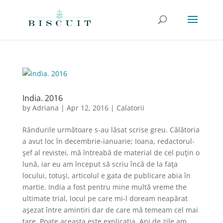
India. 2016
by
Adriana
|
Apr 12, 2016
|
Calatorii
Rândurile următoare s-au lăsat scrise greu. Călătoria
a avut loc în decembrie-ianuarie; Ioana, redactorul-
şef al revistei, mă întreabă de material de cel puţin o
lună, iar eu am început să scriu încă de la faţa
locului, totuşi, articolul e gata de publicare abia în
martie. India a fost pentru mine multă vreme the
ultimate trial, locul pe care mi-l doream neapărat
aşezat între amintiri dar de care mă temeam cel mai
tare. Poate aceasta este explicaţia. Ani de zile am