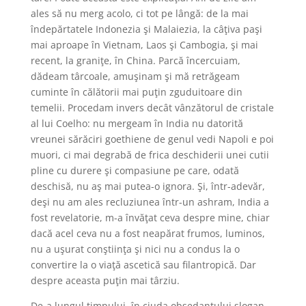
ales să nu merg acolo, ci tot pe lângă: de la mai
îndepărtatele Indonezia şi Malaiezia, la câţiva paşi
mai aproape în Vietnam, Laos şi Cambogia, şi mai
recent, la graniţe, în China. Parcă încercuiam,
dădeam târcoale, amuşinam şi mă retrăgeam
cuminte în călătorii mai puţin zguduitoare din
temelii. Procedam invers decât vânzătorul de cristale
al lui Coelho: nu mergeam în India nu datorită
vreunei sărăciri goethiene de genul vedi Napoli e poi
muori, ci mai degrabă de frica deschiderii unei cutii
pline cu durere şi compasiune pe care, odată
deschisă, nu aş mai putea-o ignora. Şi, într-adevăr,
deşi nu am ales recluziunea într-un ashram, India a
fost revelatorie, m-a învăţat ceva despre mine, chiar
dacă acel ceva nu a fost neapărat frumos, luminos,
nu a uşurat conştiinţa şi nici nu a condus la o
convertire la o viaţă ascetică sau filantropică. Dar
despre aceasta puţin mai târziu.
De-a lungul timpului, în ciuda obsedantului slogan