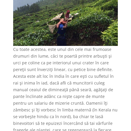
Cu toate acestea, este unul din cele mai frumoase
drumuri din lume, căci te poartă printre arbuşti şi
urci pe coline ca pe interiorul unui crater în care
pereţii sunt înverziţi linear, cu petice bine definite.
Acesta este alt loc în India în care eşti cu sufletul în
rai şi inima în iad, dacă afli că muncitorii culeg
manual ceaiul de dimineaţă până seară, agăţaţi de
pante înclinate adânc ca nişte capre de munte
pentru un salariu de mizerie cruntă. Oamenii îţi
zâmbesc şi îţi vorbesc în limba maternă (în Kerala nu
se vorbeşte hindu ca în nord), ba chiar te lasă
binevoitori să te epuizezi încercând să tai vârfurile
fragede ale plantei, care se regenerează la fiecare