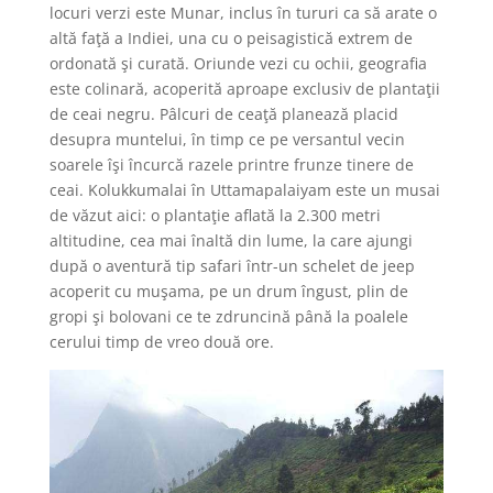
locuri verzi este Munar, inclus în tururi ca să arate o
altă faţă a Indiei, una cu o peisagistică extrem de
ordonată şi curată. Oriunde vezi cu ochii, geografia
este colinară, acoperită aproape exclusiv de plantaţii
de ceai negru. Pâlcuri de ceaţă planează placid
desupra muntelui, în timp ce pe versantul vecin
soarele îşi încurcă razele printre frunze tinere de
ceai. Kolukkumalai în Uttamapalaiyam este un musai
de văzut aici: o plantaţie aflată la 2.300 metri
altitudine, cea mai înaltă din lume, la care ajungi
după o aventură tip safari într-un schelet de jeep
acoperit cu muşama, pe un drum îngust, plin de
gropi şi bolovani ce te zdruncină până la poalele
cerului timp de vreo două ore.