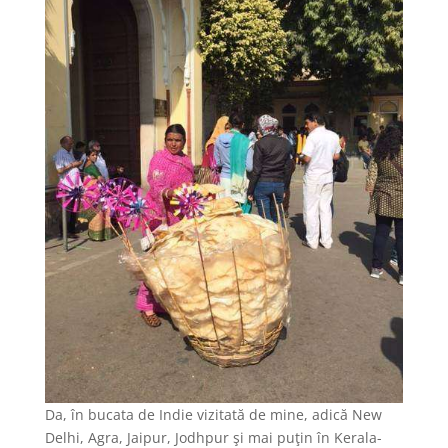
Da, în bucata de Indie vizitată de mine, adică New
Delhi, Agra, Jaipur, Jodhpur şi mai puţin în Kerala-