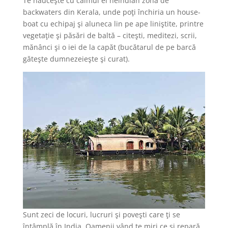
Te năuceşte cu calmul ei neindian zona de
backwaters din Kerala, unde poţi închiria un house-
boat cu echipaj şi aluneca lin pe ape liniştite, printre
vegetaţie şi păsări de baltă – citeşti, meditezi, scrii,
mănânci şi o iei de la capăt (bucătarul de pe barcă
găteşte dumnezeieşte şi curat).
Sunt zeci de locuri, lucruri şi poveşti care ţi se
întâmplă în India. Oamenii vând te miri ce şi repară