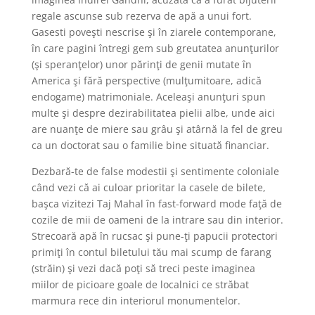
regale ascunse sub rezerva de apă a unui fort.
Gasesti poveşti nescrise şi în ziarele contemporane,
în care pagini întregi gem sub greutatea anunţurilor
(şi speranţelor) unor părinţi de genii mutate în
America şi fără perspective (mulţumitoare, adică
endogame) matrimoniale. Aceleaşi anunţuri spun
multe şi despre dezirabilitatea pielii albe, unde aici
are nuanţe de miere sau grâu şi atârnă la fel de greu
ca un doctorat sau o familie bine situată financiar.
Dezbară-te de false modestii şi sentimente coloniale
când vezi că ai culoar prioritar la casele de bilete,
başca vizitezi Taj Mahal în fast-forward mode faţă de
cozile de mii de oameni de la intrare sau din interior.
Strecoară apă în rucsac şi pune-ţi papucii protectori
primiţi în contul biletului tău mai scump de farang
(străin) şi vezi dacă poţi să treci peste imaginea
miilor de picioare goale de localnici ce străbat
marmura rece din interiorul monumentelor.