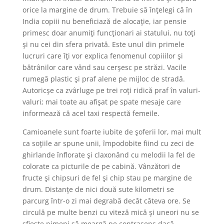
orice la margine de drum. Trebuie să înţelegi că în
India copiii nu beneficiază de alocaţie, iar pensie
primesc doar anumiţi funcţionari ai statului, nu toţi
şi nu cei din sfera privată. Este unul din primele
lucruri care îţi vor explica fenomenul copiiilor şi
bătrânilor care vând sau cerşesc pe străzi. Vacile
rumegă plastic şi praf alene pe mijloc de stradă.
Autoricşe ca zvârluge pe trei roţi ridică praf în valuri-
valuri; mai toate au afişat pe spate mesaje care
informează că acel taxi respectă femeile.
Camioanele sunt foarte iubite de şoferii lor, mai mult
ca soţiile ar spune unii, împodobite fiind cu zeci de
ghirlande înflorate şi claxonând cu melodii la fel de
colorate ca picturile de pe cabină. Vânzători de
fructe şi chipsuri de fel şi chip stau pe margine de
drum. Distanţe de nici două sute kilometri se
parcurg într-o zi mai degrabă decât câteva ore. Se
circulă pe multe benzi cu viteză mică şi uneori nu se
sfieşte nimeni să meargă pe contrasens dacă