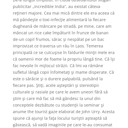
publicitar „Incredible India”, au existat câteva
reţineri majore. Cea mai mică dintre ele era aceea că
mă pândeşte o toxi-infecţie alimentară la fiecare
dugheană de mâncare pe stradă, pe mine, care am
mâncat un rice cake împăturit în frunze de banan
de-un copil frumos, sărac şi nespălat pe un bac
improvizat ce traversa un râu în Laos. Temerea
principală ce se culcuşise în faldurile minţii mele era
că oamenii mor de foame la propriu lângă tine. Că îşi
fac nevoile în mijlocul străzii. Că îmi va rămâne
sufletul lângă copii înfometaţi şi mame disperate. Că
este o sărăcie şi o durere palpabilă, pulsând la
fiecare pas. Ştiţi, acele aşteptări şi stereotipii
culturale şi rasiale pe care le avem uneori fără să
ştim şi care mă fac să mă gândesc la unul din
conceptele dezbătute cu studenţii la seminar şi
anume the tourist gaze elaborat de John Urry. Acesta
spune că ajunşi la faţa locului turiştii aşteaptă să
găsească, să vadă imaginile pe care le-au consumat