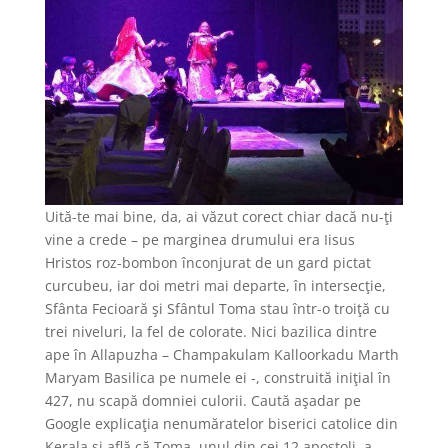
Uită-te mai bine, da, ai văzut corect chiar dacă nu-ţi
vine a crede – pe marginea drumului era Iisus
Hristos roz-bombon înconjurat de un gard pictat
curcubeu, iar doi metri mai departe, în intersecţie,
Sfânta Fecioară şi Sfântul Toma stau într-o troiţă cu
trei niveluri, la fel de colorate. Nici bazilica dintre
ape în Allapuzha – Champakulam Kalloorkadu Marth
Maryam Basilica pe numele ei -, construită iniţial în
427, nu scapă domniei culorii. Caută aşadar pe
Google explicaţia nenumăratelor biserici catolice din
Kerala şi află că Toma, unul din cei 12 apostoli, a