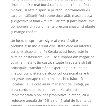
drumului. Dar mai bună ca în sud parcă nu a fost
nicăieri, şi asta o spun şi prietenii nord-indieni cu
care am călătorit. Voi spune doar atât: masala dosa
şi digestive la final – multe, variate şi parfumate, mici
bombonele din condimente precum anason şi plante
şi mango confiat.
Un lucru despre care sigur ai vrea să ştii este
prohibiţia: în India sunt cinci state care au interzis
complet alcoolul, iar în Kerala acest lucru este în
curs de desfăşurare. Vinul se cumpără din magazine
cu grilaj metalic tip cuşcă, situate în spatele străzii
principale, transformând experienţa într-una de
ghetou, completată de alcoolicul ocazional care-ţi
cerşeşte aproape cu lacrimi în ochi o băutură
(localnicii au alocat un număr strict de unităţi, pe
baza cardului de identitate). În Kerala, este
implementată o politică prohibitivă în etape, cu o
reducere anuală de 10% a numărului de licenţe de
comerţ. Sunt exceptate hotelurile de 5 stele, însă