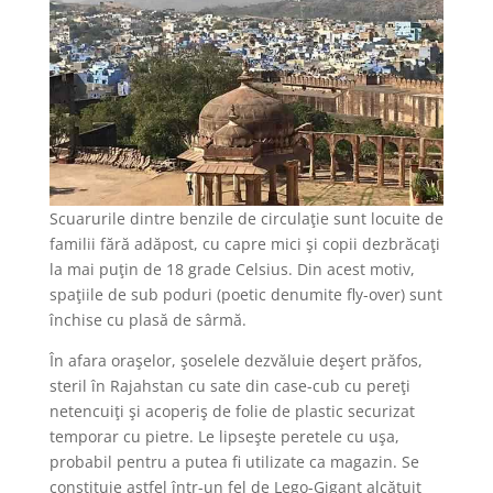
Scuarurile dintre benzile de circulaţie sunt locuite de
familii fără adăpost, cu capre mici şi copii dezbrăcaţi
la mai puţin de 18 grade Celsius. Din acest motiv,
spaţiile de sub poduri (poetic denumite fly-over) sunt
închise cu plasă de sârmă.
În afara oraşelor, şoselele dezvăluie deşert prăfos,
steril în Rajahstan cu sate din case-cub cu pereţi
netencuiţi şi acoperiş de folie de plastic securizat
temporar cu pietre. Le lipseşte peretele cu uşa,
probabil pentru a putea fi utilizate ca magazin. Se
constituie astfel într-un fel de Lego-Gigant alcătuit