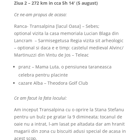
Ziua 2 – 272 km in cca 5h 14′ (5 august)
Ce ne-am propus de acasa:
Ranca- Transalpina [lacul Oasa] – Sebes;
optional vizita la casa memoriala Lucian Blaga din
Lancram – Sarmisegetusa Regia vizita sit arheologic
– optional si daca e e timp: castelul medieval Alvinc/
Martinuzzi din Vintu de Jos – Teleac
pranz – Mama Luta, o pensiunea taraneasca
celebra pentru placinte
cazare Alba – Theodora Golf Club
Ce am facut la fata locului:
Am inceput Transalpina cu o oprire la Stana Stefanu
pentru un bulz pe gratar la 9 dimineata; tocanul de
oaie nu a intrat, l-am lasat pe altadata dar am hranit
magarii din zona cu biscuiti adusi special de acasa in
acest scop.