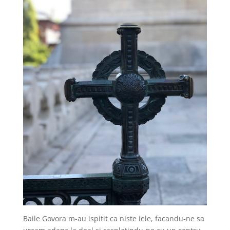
Baile Govora m-au ispitit ca niste iele, facandu-ne sa