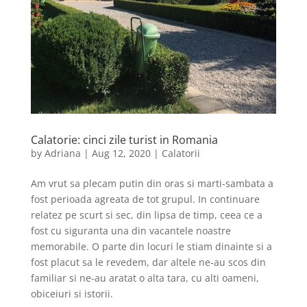
Calatorie: cinci zile turist in Romania
by
Adriana
|
Aug 12, 2020
|
Calatorii
Am vrut sa plecam putin din oras si marti-sambata a
fost perioada agreata de tot grupul. In continuare
relatez pe scurt si sec, din lipsa de timp, ceea ce a
fost cu siguranta una din vacantele noastre
memorabile. O parte din locuri le stiam dinainte si a
fost placut sa le revedem, dar altele ne-au scos din
familiar si ne-au aratat o alta tara, cu alti oameni,
obiceiuri si istorii.