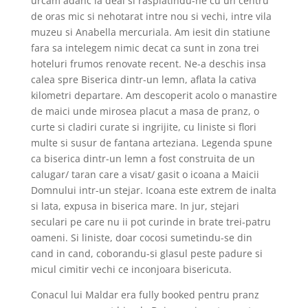
urcam adanc la deal si rasplatindu-ne cu un centru
de oras mic si nehotarat intre nou si vechi, intre vila
muzeu si Anabella mercuriala. Am iesit din statiune
fara sa intelegem nimic decat ca sunt in zona trei
hoteluri frumos renovate recent. Ne-a deschis insa
calea spre Biserica dintr-un lemn, aflata la cativa
kilometri departare. Am descoperit acolo o manastire
de maici unde mirosea placut a masa de pranz, o
curte si cladiri curate si ingrijite, cu liniste si flori
multe si susur de fantana arteziana. Legenda spune
ca biserica dintr-un lemn a fost construita de un
calugar/ taran care a visat/ gasit o icoana a Maicii
Domnului intr-un stejar. Icoana este extrem de inalta
si lata, expusa in biserica mare. In jur, stejari
seculari pe care nu ii pot curinde in brate trei-patru
oameni. Si liniste, doar cocosi sumetindu-se din
cand in cand, coborandu-si glasul peste padure si
micul cimitir vechi ce inconjoara bisericuta.
Conacul lui Maldar era fully booked pentru pranz