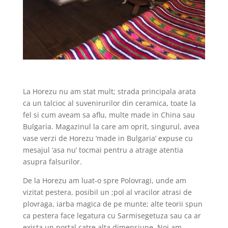
La Horezu nu am stat mult; strada principala arata
ca un talcioc al suvenirurilor din ceramica, toate la
fel si cum aveam sa aflu, multe made in China sau
Bulgaria. Magazinul la care am oprit, singurul, avea
vase verzi de Horezu ‘made in Bulgaria’ expuse cu
mesajul ‘asa nu’ tocmai pentru a atrage atentia
asupra falsurilor.
De la Horezu am luat-o spre Polovragi, unde am
vizitat pestera, posibil un ;pol al vracilor atrasi de
plovraga, iarba magica de pe munte; alte teorii spun
ca pestera face legatura cu Sarmisegetuza sau ca ar
exista un portal catre alta dimensiune. Noi am