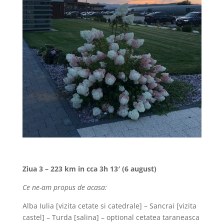
Ziua 3 – 223 km in cca 3h 13′ (6 august)
Ce ne-am propus de acasa:
Alba Iulia [vizita cetate si catedrale] – Sancrai [vizita
castel] – Turda [salina] – optional cetatea taraneasca