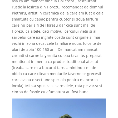
asa ca am mancat bine la Doi cocosi, restaurant
rustic la iesirea din Horezu, recomandat de domnul
Pietraru, artist in ceramica de la care am luat o oala
smaltuita cu capac pentru cuptor si doua farfurii
care nu par a fi de Horezu dar cica sunt mai de
Horezu ca altele, caci motivul cercului vietii si al
sarpelui care isi inghite coada sunt originle si mai
vechi in zona decat cele familiare noua, folosite de
olari de abia 100-150 ani. De mancat am mancat
carnati si carne la garnita cu oua tavalite, preparat
mentionat in meniu ca produs traditional atestat
(treaba care m-a bucurat tare, amintindu-mi de
obida cu care citeam meniurile tavernelor grecesti
care aveau o sectiune speciala pentru mancarea
locala). Mi s-a spus ca si sarmalele, rata pe varza si
ciorba de fasole cu afumatura au fost bune.