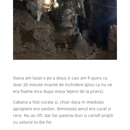
Stana am lasat-o pe a doua zi caci am fi ajuns cu
doar 20 minute iniante de inchidere (plus ca nu ne
era foame inca dupa masa ‘lejera’ de la pranz).
Cabana a fost curata si, chiar daca in imediata
apropiere era santier, dimineata aerul era curat si
rece. Nu au lift, dar fac pastrav bun si cartofi prajiti
cu usturoi to die for.