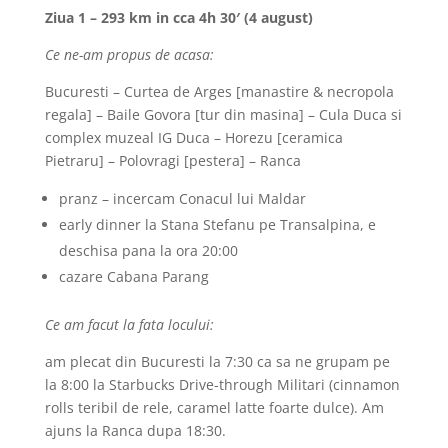
Ziua 1 – 293 km in cca 4h 30′ (4 august)
Ce ne-am propus de acasa:
Bucuresti – Curtea de Arges [manastire & necropola
regala] – Baile Govora [tur din masina] – Cula Duca si
complex muzeal IG Duca – Horezu [ceramica
Pietraru] – Polovragi [pestera] – Ranca
pranz – incercam Conacul lui Maldar
early dinner la Stana Stefanu pe Transalpina, e
deschisa pana la ora 20:00
cazare Cabana Parang
Ce am facut la fata locului:
am plecat din Bucuresti la 7:30 ca sa ne grupam pe
la 8:00 la Starbucks Drive-through Militari (cinnamon
rolls teribil de rele, caramel latte foarte dulce). Am
ajuns la Ranca dupa 18:30.