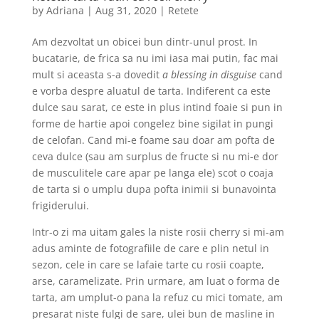
by
Adriana
|
Aug 31, 2020
|
Retete
Am dezvoltat un obicei bun dintr-unul prost. In
bucatarie, de frica sa nu imi iasa mai putin, fac mai
mult si aceasta s-a dovedit
a blessing in disguise
cand
e vorba despre aluatul de tarta. Indiferent ca este
dulce sau sarat, ce este in plus intind foaie si pun in
forme de hartie apoi congelez bine sigilat in pungi
de celofan. Cand mi-e foame sau doar am pofta de
ceva dulce (sau am surplus de fructe si nu mi-e dor
de musculitele care apar pe langa ele) scot o coaja
de tarta si o umplu dupa pofta inimii si bunavointa
frigiderului.
Intr-o zi ma uitam gales la niste rosii cherry si mi-am
adus aminte de fotografiile de care e plin netul in
sezon, cele in care se lafaie tarte cu rosii coapte,
arse, caramelizate. Prin urmare, am luat o forma de
tarta, am umplut-o pana la refuz cu mici tomate, am
presarat niste fulgi de sare, ulei bun de masline in