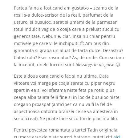
Partea faina a fost cand am gustat-o – zeama de la
rosii s-a dulce-acrisor de la rosii, parfumat de la
usturoi si busuioc, sarat si umami de la parmezan
totul indulcit vag de o coaja care a preluat sucul cu
generozitate. Nebunie, clar, insa nu chiar pentru
motivele pe care vi le inchipuiti 🙂 Am pus din
ignoranta si graba un aluat de tarta dulce. Dezastru?
Catastrofa? Esec rasunator? As, de unde. Cum scriam
la inceput, unele lucruri sunt
blessings in disguise
🙂
Este a doua oara cand o fac si nu ultima. Data
viitoare voi merge pe coaja sarata cu piper negru
spart in ea si voi sfarama niste feta pe rosii; plus
ceapa alba taiata felii fine si in loc de busuioc niste
oregano proaspat (anticipez ca nu va fi la fel de
aspectuoasa datorita branzei ce se va amesteca in
sosul creat). Se poate face si cu foi de placinta filo.
Pentru povestea romantata a tartei Tatin originala,
cu mere arse de niste surori batrane, puteti citi
aici