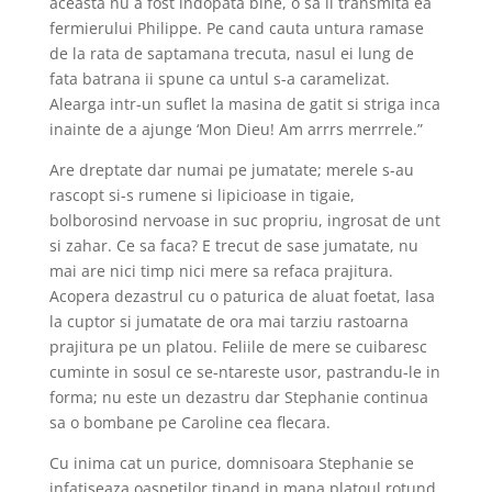
aceasta nu a fost indopata bine, o sa ii transmita ea
fermierului Philippe. Pe cand cauta untura ramase
de la rata de saptamana trecuta, nasul ei lung de
fata batrana ii spune ca untul s-a caramelizat.
Alearga intr-un suflet la masina de gatit si striga inca
inainte de a ajunge ‘Mon Dieu! Am arrrs merrrele.”
Are dreptate dar numai pe jumatate; merele s-au
rascopt si-s rumene si lipicioase in tigaie,
bolborosind nervoase in suc propriu, ingrosat de unt
si zahar. Ce sa faca? E trecut de sase jumatate, nu
mai are nici timp nici mere sa refaca prajitura.
Acopera dezastrul cu o paturica de aluat foetat, lasa
la cuptor si jumatate de ora mai tarziu rastoarna
prajitura pe un platou. Feliile de mere se cuibaresc
cuminte in sosul ce se-ntareste usor, pastrandu-le in
forma; nu este un dezastru dar Stephanie continua
sa o bombane pe Caroline cea flecara.
Cu inima cat un purice, domnisoara Stephanie se
infatiseaza oaspetilor tinand in mana platoul rotund