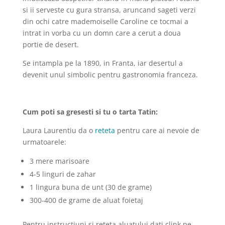
si ii serveste cu gura stransa, aruncand sageti verzi
din ochi catre mademoiselle Caroline ce tocmai a
intrat in vorba cu un domn care a cerut a doua
portie de desert.
Se intampla pe la 1890, in Franta, iar desertul a
devenit unul simbolic pentru gastronomia franceza.
Cum poti sa gresesti si tu o tarta Tatin:
Laura Laurentiu da o
reteta
pentru care ai nevoie de
urmatoarele:
3 mere marisoare
4-5 linguri de zahar
1 lingura buna de unt (30 de grame)
300-400 de grame de aluat foietaj
Pentru instructiuni si reteta aluatului dati clink pe