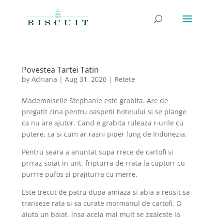
Povestea Tartei Tatin
by
Adriana
|
Aug 31, 2020
|
Retete
Mademoiselle Stephanie este grabita. Are de
pregatit cina pentru oaspetii hotelului si se plange
ca nu are ajutor. Cand e grabita ruleaza r-urile cu
putere, ca si cum ar rasni piper lung de Indonezia.
Pentru seara a anuntat supa rrece de cartofi si
prrraz sotat in unt, fripturra de rrata la cuptorr cu
purrre pufos si prajiturra cu merre.
Este trecut de patru dupa amiaza si abia a reusit sa
transeze rata si sa curate mormanul de cartofi. O
ajuta un baiat, insa acela mai mult se zgaieste la