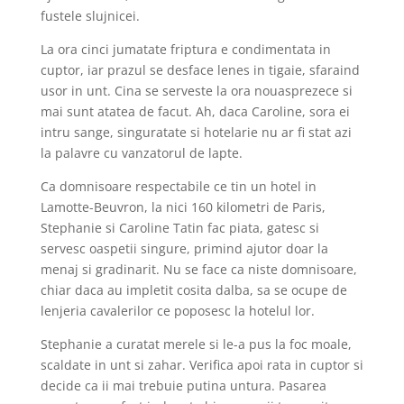
fustele slujnicei.
La ora cinci jumatate friptura e condimentata in
cuptor, iar prazul se desface lenes in tigaie, sfaraind
usor in unt. Cina se serveste la ora nouasprezece si
mai sunt atatea de facut. Ah, daca Caroline, sora ei
intru sange, singuratate si hotelarie nu ar fi stat azi
la palavre cu vanzatorul de lapte.
Ca domnisoare respectabile ce tin un hotel in
Lamotte-Beuvron, la nici 160 kilometri de Paris,
Stephanie si Caroline Tatin fac piata, gatesc si
servesc oaspetii singure, primind ajutor doar la
menaj si gradinarit. Nu se face ca niste domnisoare,
chiar daca au impletit cosita dalba, sa se ocupe de
lenjeria cavalerilor ce poposesc la hotelul lor.
Stephanie a curatat merele si le-a pus la foc moale,
scaldate in unt si zahar. Verifica apoi rata in cuptor si
decide ca ii mai trebuie putina untura. Pasarea