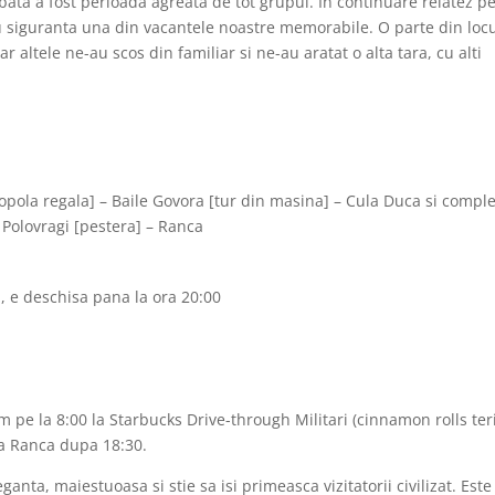
ata a fost perioada agreata de tot grupul. In continuare relatez p
 cu siguranta una din vacantele noastre memorabile. O parte din locu
r altele ne-au scos din familiar si ne-au aratat o alta tara, cu alti
pola regala] – Baile Govora [tur din masina] – Cula Duca si compl
 Polovragi [pestera] – Ranca
, e deschisa pana la ora 20:00
 pe la 8:00 la Starbucks Drive-through Militari (cinnamon rolls teri
la Ranca dupa 18:30.
nta, maiestuoasa si stie sa isi primeasca vizitatorii civilizat. Este