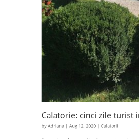
Calatorie: cinci zile turis
by
Adriana
|
Aug 12, 2020
|
Calatorii