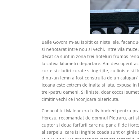
Baile Govora m-au ispitit ca niste iele, facan
si nehotarat intre nou si vechi, intre vila muz
decat ca sunt in zona trei hoteluri frumos reno
la cativa kilometri departare. Am descoperit 
curte si cladiri curate si ingrijite, cu liniste 
dintr-un lemn a fost construita de un calugar/ 
Icoana este extrem de inalta si lata, expusa in 
trei-patru oameni. Si liniste, doar cocosi sum
cimitir vechi ce inconjoara bisericuta.
Conacul lui Maldar era fully booked pentru pra
Horezu, recomandat de domnul Pietraru, artist
cuptor si doua farfurii care nu par a fi de Hore
al sarpelui care isi inghite coada sunt originle