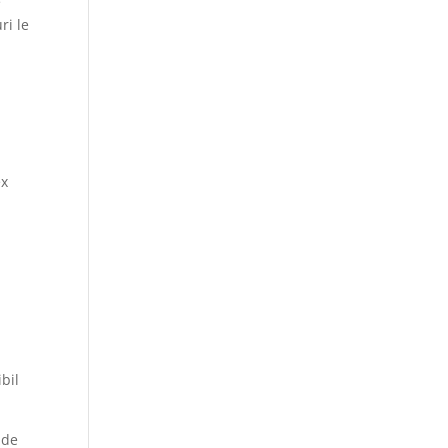
e
ri le
ex
bil
 de