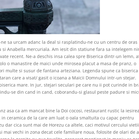
du-ne sa urcam adanc la deal si rasplatindu-ne cu un centru de oras
eu si Anabella mercuriala. Am iesit din statiune fara sa intelegem n
vate recent. Ne-a deschis insa calea spre Biserica dintr-un lemn, a
acolo o manastire de maici unde mirosea placut a masa de pranz, o
si flori multe si susur de fantana arteziana. Legenda spune ca biserica
taran care a visat/ gasit o icoana a Maicii Domnului intr-un stejar.
biserica mare. In jur, stejari seculari pe care nu ii pot curinde in b
etindu-se din cand in cand, coborandu-si glasul peste padure si mic
nz asa ca am mancat bine la Doi cocosi, restaurant rustic la iesire
 in ceramica de la care am luat o oala smaltuita cu capac pentru
zu dar cica sunt mai de Horezu ca altele, caci motivul cercului vietii
 si mai vechi in zona decat cele familiare noua, folosite de olari de 