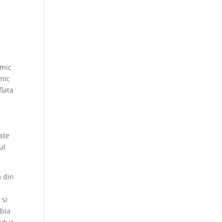
 mic
imic
flata
rate
ul
a din
 si
abia