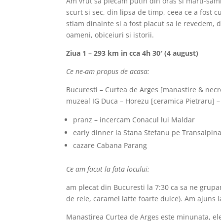
Am vrut sa plecam putin din oras si marti-samb
scurt si sec, din lipsa de timp, ceea ce a fost
stiam dinainte si a fost placut sa le revedem, da
oameni, obiceiuri si istorii.
Ziua 1 – 293 km in cca 4h 30′ (4 august)
Ce ne-am propus de acasa:
Bucuresti – Curtea de Arges [manastire & necro
muzeal IG Duca – Horezu [ceramica Pietraru] –
pranz – incercam Conacul lui Maldar
early dinner la Stana Stefanu pe Transalpina
cazare Cabana Parang
Ce am facut la fata locului:
am plecat din Bucuresti la 7:30 ca sa ne grupam
de rele, caramel latte foarte dulce). Am ajuns 
Manastirea Curtea de Arges este minunata, elega