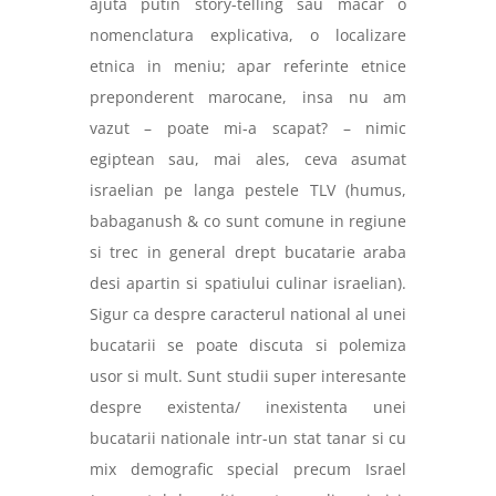
ajuta putin story-telling sau macar o
nomenclatura explicativa, o localizare
etnica in meniu; apar referinte etnice
preponderent marocane, insa nu am
vazut – poate mi-a scapat? – nimic
egiptean sau, mai ales, ceva asumat
israelian pe langa pestele TLV (humus,
babaganush & co sunt comune in regiune
si trec in general drept bucatarie araba
desi apartin si spatiului culinar israelian).
Sigur ca despre caracterul national al unei
bucatarii se poate discuta si polemiza
usor si mult. Sunt studii super interesante
despre existenta/ inexistenta unei
bucatarii nationale intr-un stat tanar si cu
mix demografic special precum Israel