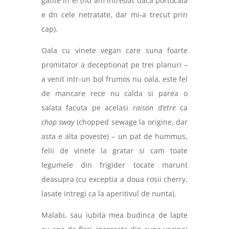
gatite in el (nu am intrebat daca portocala
e dn cele netratate, dar mi-a trecut prin
cap).
Oala cu vinete vegan care suna foarte
promitator a deceptionat pe trei planuri –
a venit intr-un bol frumos nu oala, este fel
de mancare rece nu calda si parea o
salata facuta pe acelasi
raison d’etre
ca
chop sway
(chopped sewage la origine, dar
asta e alta poveste) – un pat de hummus,
felii de vinete la gratar si cam toate
legumele din frigider tocate marunt
deasupra (cu exceptia a doua rosii cherry,
lasate intregi ca la aperitivul de nunta).
Malabi, sau iubita mea budinca de lapte