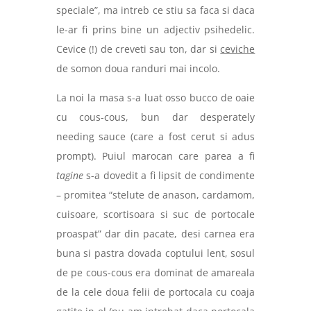
speciale”, ma intreb ce stiu sa faca si daca
le-ar fi prins bine un adjectiv psihedelic.
Cevice (!) de creveti sau ton, dar si
ceviche
de somon doua randuri mai incolo.
La noi la masa s-a luat osso bucco de oaie
cu cous-cous, bun dar desperately
needing sauce (care a fost cerut si adus
prompt). Puiul marocan care parea a fi
tagine
s-a dovedit a fi lipsit de condimente
– promitea “stelute de anason, cardamom,
cuisoare, scortisoara si suc de portocale
proaspat” dar din pacate, desi carnea era
buna si pastra dovada coptului lent, sosul
de pe cous-cous era dominat de amareala
de la cele doua felii de portocala cu coaja