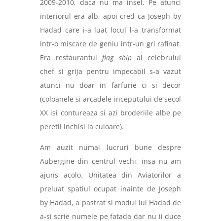
2009-2010, daca nu ma insel. Pe atunci
interiorul era alb, apoi cred ca Joseph by
Hadad care i-a luat locul l-a transformat
intr-o miscare de geniu intr-un gri rafinat.
Era restaurantul
flag ship
al celebrului
chef si grija pentru impecabil s-a vazut
atunci nu doar in farfurie ci si decor
(coloanele si arcadele inceputului de secol
XX isi contureaza si azi broderiile albe pe
peretii inchisi la culoare).
Am auzit numai lucruri bune despre
Aubergine din centrul vechi, insa nu am
ajuns acolo. Unitatea din Aviatorilor a
preluat spatiul ocupat inainte de Joseph
by Hadad, a pastrat si modul lui Hadad de
a-si scrie numele pe fatada dar nu ii duce