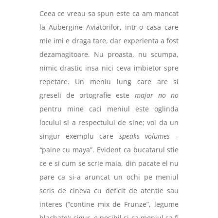
Ceea ce vreau sa spun este ca am mancat
la Aubergine Aviatorilor, intr-o casa care
mie imi e draga tare, dar experienta a fost
dezamagitoare. Nu proasta, nu scumpa,
nimic drastic insa nici ceva imbietor spre
repetare. Un meniu lung care are si
greseli de ortografie este
major no no
pentru mine caci meniul este oglinda
locului si a respectului de sine; voi da un
singur exemplu care
speaks volumes –
“
paine cu maya”
. Evident ca bucatarul stie
ce e si cum se scrie maia, din pacate el nu
pare ca si-a aruncat un ochi pe meniul
scris de cineva cu deficit de atentie sau
interes (“contine mix de Frunze”, legume
blachate); sigur, e posibil si ca meniul sa fi