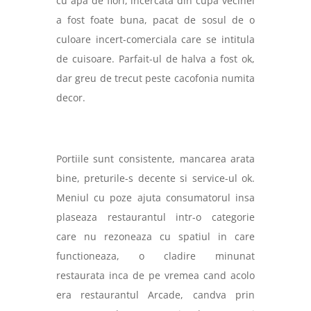
cu apa de flori, incercata din cupa vecinei
a fost foate buna, pacat de sosul de o
culoare incert-comerciala care se intitula
de cuisoare. Parfait-ul de halva a fost ok,
dar greu de trecut peste cacofonia numita
decor.
Portiile sunt consistente, mancarea arata
bine, preturile-s decente si service-ul ok.
Meniul cu poze ajuta consumatorul insa
plaseaza restaurantul intr-o categorie
care nu rezoneaza cu spatiul in care
functioneaza, o cladire minunat
restaurata inca de pe vremea cand acolo
era restaurantul Arcade, candva prin