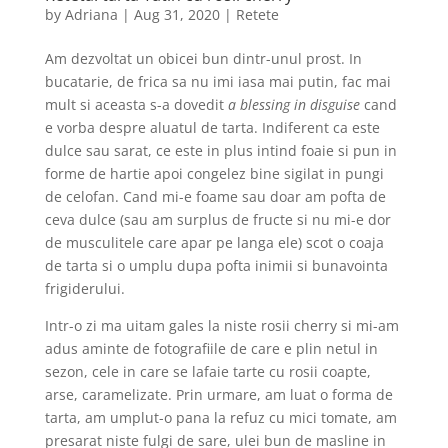
by
Adriana
|
Aug 31, 2020
|
Retete
Am dezvoltat un obicei bun dintr-unul prost. In
bucatarie, de frica sa nu imi iasa mai putin, fac mai
mult si aceasta s-a dovedit
a blessing in disguise
cand
e vorba despre aluatul de tarta. Indiferent ca este
dulce sau sarat, ce este in plus intind foaie si pun in
forme de hartie apoi congelez bine sigilat in pungi
de celofan. Cand mi-e foame sau doar am pofta de
ceva dulce (sau am surplus de fructe si nu mi-e dor
de musculitele care apar pe langa ele) scot o coaja
de tarta si o umplu dupa pofta inimii si bunavointa
frigiderului.
Intr-o zi ma uitam gales la niste rosii cherry si mi-am
adus aminte de fotografiile de care e plin netul in
sezon, cele in care se lafaie tarte cu rosii coapte,
arse, caramelizate. Prin urmare, am luat o forma de
tarta, am umplut-o pana la refuz cu mici tomate, am
presarat niste fulgi de sare, ulei bun de masline in