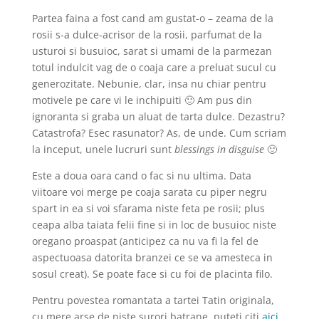
Partea faina a fost cand am gustat-o – zeama de la
rosii s-a dulce-acrisor de la rosii, parfumat de la
usturoi si busuioc, sarat si umami de la parmezan
totul indulcit vag de o coaja care a preluat sucul cu
generozitate. Nebunie, clar, insa nu chiar pentru
motivele pe care vi le inchipuiti 🙂 Am pus din
ignoranta si graba un aluat de tarta dulce. Dezastru?
Catastrofa? Esec rasunator? As, de unde. Cum scriam
la inceput, unele lucruri sunt
blessings in disguise
🙂
Este a doua oara cand o fac si nu ultima. Data
viitoare voi merge pe coaja sarata cu piper negru
spart in ea si voi sfarama niste feta pe rosii; plus
ceapa alba taiata felii fine si in loc de busuioc niste
oregano proaspat (anticipez ca nu va fi la fel de
aspectuoasa datorita branzei ce se va amesteca in
sosul creat). Se poate face si cu foi de placinta filo.
Pentru povestea romantata a tartei Tatin originala,
cu mere arse de niste surori batrane, puteti citi
aici