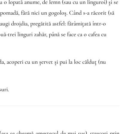
cu o lopată anume, de lemn (sau cu un linguroi) şi se
 pomadă, fără nici un gogoloş. Când s-a răcorit (să
augi drojdia, pregătită astfel: fărâmiţată într-o
uă-trei linguri zahăr, până se face ca o cafea cu
, acoperi cu un şervet şi pui la loc călduţ (nu
uri.
(aşa se cheamă amestecul de mai sus), strecori prin