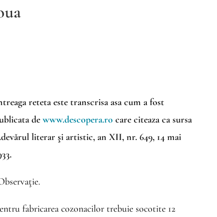
 oua
ntreaga reteta este transcrisa asa cum a fost
ublicata de
www.descopera.ro
care citeaza ca sursa
devărul literar şi artistic, an XII, nr. 649, 14 mai
933.
Observaţie.
entru fabricarea cozonacilor trebuie socotite 12