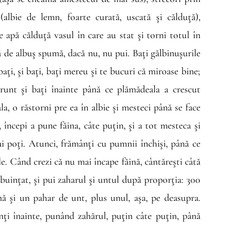
(albie de lemn, foarte curată, uscată şi călduţă),
e apă călduţă vasul în care au stat şi torni totul în
că de albuş spumă, dacă nu, nu pui. Baţi gălbinuşurile
baţi, şi baţi, baţi mereu şi te bucuri că miroase bine;
ărunt şi baţi înainte până ce plămădeala a crescut
, o răstorni pre ea în albie şi mesteci până se face
începi a pune făina, câte puţin, şi a tot mesteca şi
i poţi. Atunci, frămânţi cu pumnii închişi, până ce
e. Când crezi că nu mai încape făină, cântăreşti câtă
rebuinţat, şi pui zaharul şi untul după proporţia: 300
nă şi un pahar de unt, plus unul, aşa, pe deasupra.
nţi înainte, punând zahărul, puţin câte puţin, până