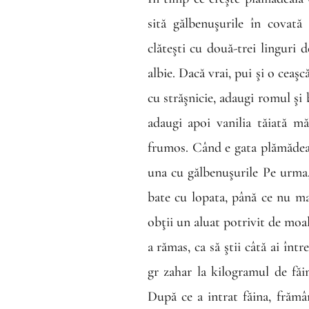
sită gălbenuşurile în covată 
clăteşti cu două-trei linguri d
albie. Dacă vrai, pui şi o ceaş
cu străşnicie, adaugi romul şi 
adaugi apoi vanilia tăiată m
frumos. Când e gata plămădeala
una cu gălbenuşurile Pe urma, 
bate cu lopata, până ce nu ma
obţii un aluat potrivit de moal
a rămas, ca să ştii câtă ai înt
gr zahar la kilogramul de făi
După ce a intrat făina, frămâ