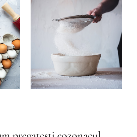
m pregatesti cozonacul