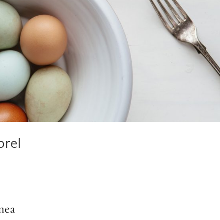
orel
mea