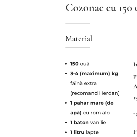
Cozonac cu 150
Material
150
ouă
I
3-4 (maximum) kg
p
făină extra
A
(recomand Herdan)
1
1 pahar mare (de
apă)
cu rom alb
“
1 baton
vanilie
P
1 litru
lapte