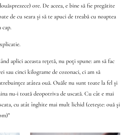
douăsprezece) ore. De aceea, e bine să fie pregătite
oate de cu seara şi să te apuci de treabă cu noaptea
n cap.
xplicatie.
ând aplici aceasta reţetă, nu poţi spune: am să fac
rei sau cinci kilograme de cozonaci, ci am să
ntrebuinţez atâtea ouă. Ouăle nu sunt toate la fel şi
ăina nu-i toată deopotriva de uscată. Cu cât e mai
scata, cu atât înghite mai mult lichid (ceteşte: ouă şi
om)”