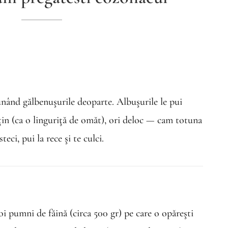
punând gălbenuşurile deoparte. Albuşurile le pui
uţin (ca o linguriţă de omăt), ori deloc — cam totuna
eci, pui la rece şi te culci.
oi pumni de făină (circa 500 gr) pe care o opăreşti