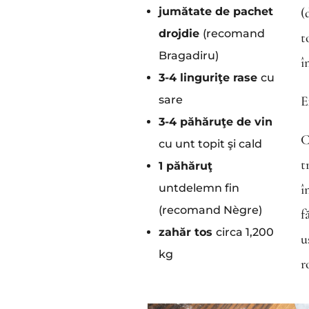
jumătate de pachet
(
drojdie
(recomand
t
Bragadiru)
î
3-4 linguriţe rase
cu
sare
E
3-4 păhăruţe de vin
C
cu unt topit şi cald
t
1 păhăruţ
untdelemn fin
î
(recomand Nègre)
f
zahăr tos
circa 1,200
u
kg
r