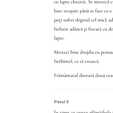
cu lapte clocotit. Se mestecă 
bate straşnic până se face ca o
poţi suferi degetul cel mic), ad
farfurie adâncă şi frecată cu do
lapte.
Mesteci bine drojdia cu pomada
fierbinte), ca să crească.
Frământatul durează două ceas
Pasul 3
În timp ce creşte plămădeala 