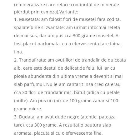
remineralizare care reface continutul de minerale
pierdut prin osmoza).Variante:
Musetata: am folosit flori de musetel fara codita,
spalate bine si zvantate; am urmat intocmai reteta
de mai sus, dar am pus cca 300 grame musetel. A
fost placut parfumata, cu o efervescenta tare faina,
fina.
Trandafirata: am avut flori de trandafir de dulceata
alb, care este destul de delicat de felul lui iar cu
ploaia abundenta din ultima vreme a devenit si mai
slab parfumul. Nu le-am cantarit insa cred ca erau
cca 30 flori de trandafir mic, batut (adica cu petale
multe). Am pus un mix de 100 grame zahar si 100
grame miere.
Dudata: am avut dude negre (atentie, pateaza
tare), cca 300 grame. A rezultat o bautura slab
aromata, placuta si cu o efervescenta fina.