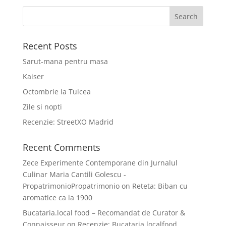
Recent Posts
Sarut-mana pentru masa
Kaiser
Octombrie la Tulcea
Zile si nopti
Recenzie: StreetXO Madrid
Recent Comments
Zece Experimente Contemporane din Jurnalul
Culinar Maria Cantili Golescu -
PropatrimonioPropatrimonio
on
Reteta: Biban cu
aromatice ca la 1900
Bucataria.local food – Recomandat de Curator &
Connaisseur
on
Recenzie: Bucataria.localfood