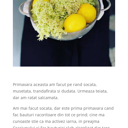
Primavara aceasta am facut pe rand socata,
musetata, trandafirata si dudata. Urmeaza teiata,
dar am ratat salcamata.
Am mai facut socata, dar este prima primavara cand
fac bauturi racoritoare din tot ce prind; cine ma
cunoaste stie ca ma activez iarna, in preajma
Craciunului si fac bauturici slab alcoolizat dar tare