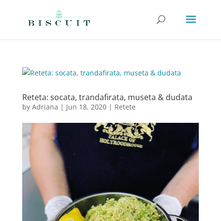
Reteta: socata, trandafirata, museta & dudata
by
Adriana
|
Jun 18, 2020
|
Retete