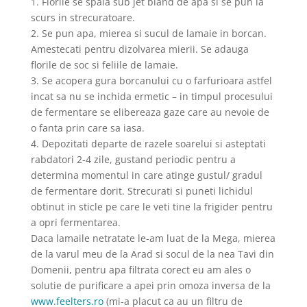
1. Florile se spala sub jet bland de apa si se pun la
scurs in strecuratoare.
2. Se pun apa, mierea si sucul de lamaie in borcan.
Amestecati pentru dizolvarea mierii. Se adauga
florile de soc si feliile de lamaie.
3. Se acopera gura borcanului cu o farfurioara astfel
incat sa nu se inchida ermetic – in timpul procesului
de fermentare se elibereaza gaze care au nevoie de
o fanta prin care sa iasa.
4. Depozitati departe de razele soarelui si asteptati
rabdatori 2-4 zile, gustand periodic pentru a
determina momentul in care atinge gustul/ gradul
de fermentare dorit. Strecurati si puneti lichidul
obtinut in sticle pe care le veti tine la frigider pentru
a opri fermentarea.
Daca lamaile netratate le-am luat de la Mega, mierea
de la varul meu de la Arad si socul de la nea Tavi din
Domenii, pentru apa filtrata corect eu am ales o
solutie de purificare a apei prin omoza inversa de la
www.feelters.ro
(mi-a placut ca au un filtru de