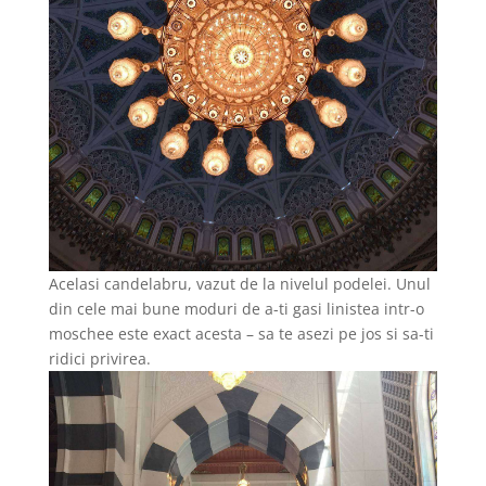
Acelasi candelabru, vazut de la nivelul podelei. Unul
din cele mai bune moduri de a-ti gasi linistea intr-o
moschee este exact acesta – sa te asezi pe jos si sa-ti
ridici privirea.