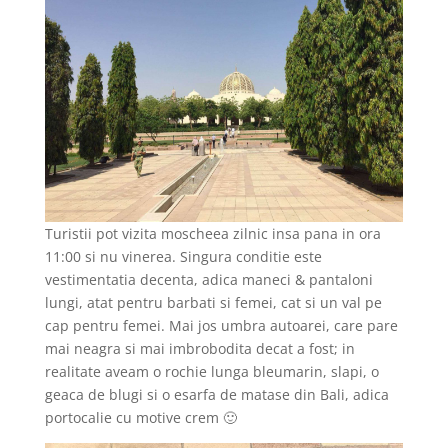
Turistii pot vizita moscheea zilnic insa pana in ora
11:00 si nu vinerea. Singura conditie este
vestimentatia decenta, adica maneci & pantaloni
lungi, atat pentru barbati si femei, cat si un val pe
cap pentru femei. Mai jos umbra autoarei, care pare
mai neagra si mai imbrobodita decat a fost; in
realitate aveam o rochie lunga bleumarin, slapi, o
geaca de blugi si o esarfa de matase din Bali, adica
portocalie cu motive crem 🙂