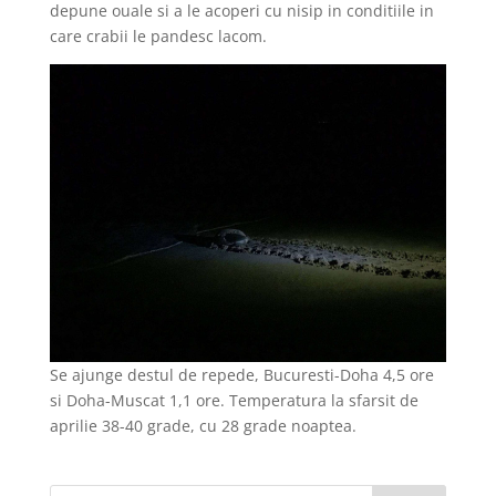
depune ouale si a le acoperi cu nisip in conditiile in
care crabii le pandesc lacom.
Se ajunge destul de repede, Bucuresti-Doha 4,5 ore
si Doha-Muscat 1,1 ore. Temperatura la sfarsit de
aprilie 38-40 grade, cu 28 grade noaptea.