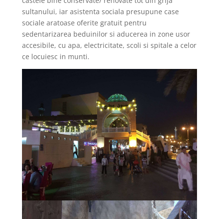
castele bine conservate/ renovate tot din grija
sultanului, iar asistenta sociala presupune case
sociale aratoase oferite gratuit pentru
sedentarizarea beduinilor si aducerea in zone usor
accesibile, cu apa, electricitate, scoli si spitale a celor
ce locuiesc in munti.