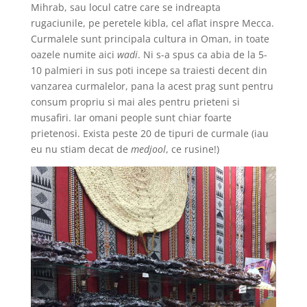
Mihrab, sau locul catre care se indreapta
rugaciunile, pe peretele kibla, cel aflat inspre Mecca.
Curmalele sunt principala cultura in Oman, in toate
oazele numite aici
wadi
. Ni s-a spus ca abia de la 5-
10 palmieri in sus poti incepe sa traiesti decent din
vanzarea curmalelor, pana la acest prag sunt pentru
consum propriu si mai ales pentru prieteni si
musafiri. Iar omani people sunt chiar foarte
prietenosi. Exista peste 20 de tipuri de curmale (iau
eu nu stiam decat de
medjool
, ce rusine!)