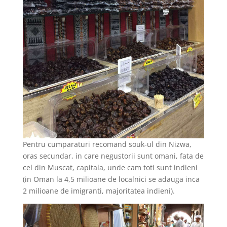
Pentru cumparaturi recomand souk-ul din Nizwa,
oras secundar, in care negustorii sunt omani, fata de
cel din Muscat, capitala, unde cam toti sunt indieni
(in Oman la 4,5 milioane de localnici se adauga inca
2 milioane de imigranti, majoritatea indieni).