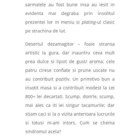
sarmalele au fost bune insa au iesit in
evidenta mai degraba prin insolitul
prezentei lor in meniu si
plating
-ul clasic
pe strachina de lut.
Desertul dezamagitor – foaie stransa
artistic la gura, dar inauntru ceva mult
prea dulce si lipsit de gust/ aroma; cele
patru cirese confiate si prune uscate nu
au contribuit pozitiv. Un primitivo bun a
insotit masa si a contribuit modest la cei
800+ lei decartati. Scump, dom’le, scump,
mai ales ca iti iei singur tacamurile; dar
stiam caci si la o vizita anterioara lucrurile
si
totusi m-am intors. Cum se chema
sindromul acela?