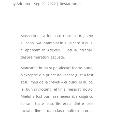
by
Adriana
|
Sep 29, 2022
|
Restaurante
Masa ritualica luata cu Cosmin Dragomir
si Ioana. S-a intamplat in ziua care si eu si
el apaream in Adevarul luati la intrebari
despre muraturi, zacuste.
Mancarea buna si pe alocuri foarte buna;
o exceptie din punct de vedere gust a fost
sosul meu de la creveti – ei dulci, el dulce,
ei bun si crocanti, el fin si nesarat, no go.
Mielul a fost bun, asemenea zbarciogii cu
sofran; toate sosurile erau dintre cele
lucrate, fine si dau clasa multora in oras;