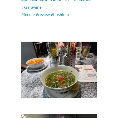
#ksarawine
#foodie
#review
#hushimo