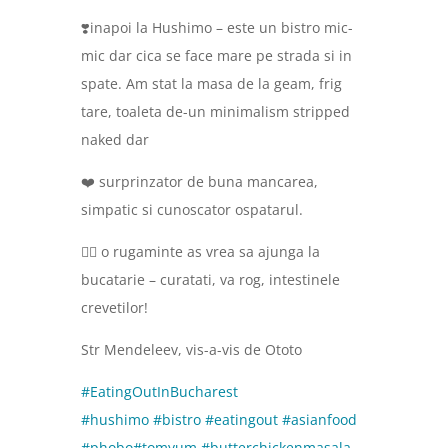
❣️inapoi la Hushimo – este un bistro mic-
mic dar cica se face mare pe strada si in
spate. Am stat la masa de la geam, frig
tare, toaleta de-un minimalism stripped
naked dar
❤️ surprinzator de buna mancarea,
simpatic si cunoscator ospatarul.
🤦‍♀️ o rugaminte as vrea sa ajunga la
bucatarie – curatati, va rog, intestinele
crevetilor!
Str Mendeleev, vis-a-vis de Ototo
#EatingOutInBucharest
#hushimo
#bistro
#eatingout
#asianfood
#phobo
#tomyum
#butterchickenmasala