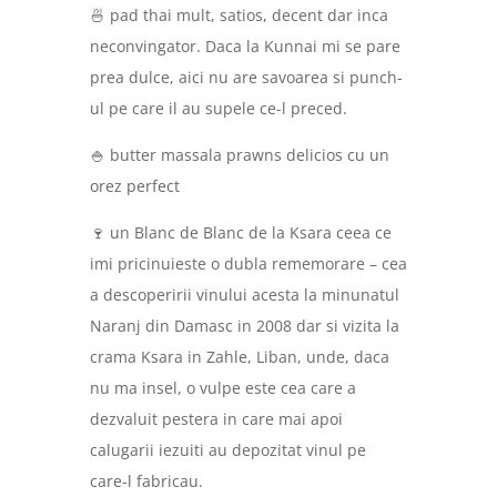
🍜 pad thai mult, satios, decent dar inca
neconvingator. Daca la Kunnai mi se pare
prea dulce, aici nu are savoarea si punch-
ul pe care il au supele ce-l preced.
🍚 butter massala prawns delicios cu un
orez perfect
🍷 un Blanc de Blanc de la Ksara ceea ce
imi pricinuieste o dubla rememorare – cea
a descoperirii vinului acesta la minunatul
Naranj din Damasc in 2008 dar si vizita la
crama Ksara in Zahle, Liban, unde, daca
nu ma insel, o vulpe este cea care a
dezvaluit pestera in care mai apoi
calugarii iezuiti au depozitat vinul pe
care-l fabricau.