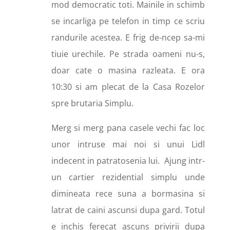
mod democratic toti. Mainile in schimb
se incarliga pe telefon in timp ce scriu
randurile acestea. E frig de-ncep sa-mi
tiuie urechile. Pe strada oameni nu-s,
doar cate o masina razleata. E ora
10:30 si am plecat de la Casa Rozelor
spre brutaria Simplu.
Merg si merg pana casele vechi fac loc
unor intruse mai noi si unui Lidl
indecent in patratosenia lui.
Ajung intr-
un cartier rezidential simplu unde
dimineata rece suna a bormasina si
latrat de caini ascunsi dupa gard. Totul
e inchis ferecat ascuns privirii dupa