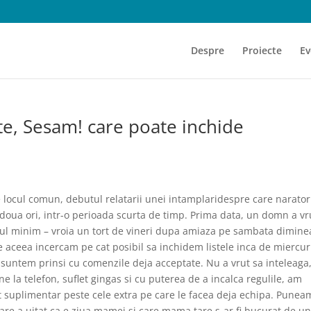
Despre
Proiecte
Ev
te, Sesam! care poate inchide
te locul comun, debutul relatarii unei intamplaridespre care narator
e doua ori, intr-o perioada scurta de timp. Prima data, un domn a vr
ul minim – vroia un tort de vineri dupa amiaza pe sambata dimine
e aceea incercam pe cat posibil sa inchidem listele inca de miercuri
a suntem prinsi cu comenzile deja acceptate. Nu a vrut sa inteleaga
ine la telefon, suflet gingas si cu puterea de a incalca regulile, am
t suplimentar peste cele extra pe care le facea deja echipa. Punea
are a uitat ca e ziua mamei si care mama tare s-ar fi bucurat de un