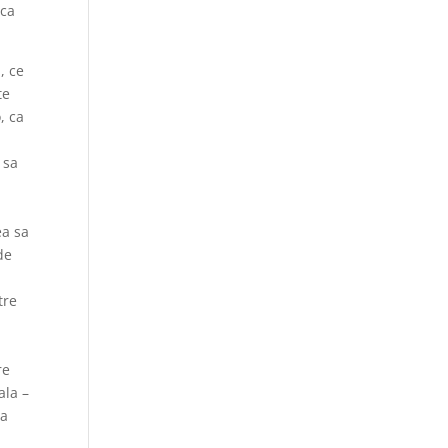
aca
, ce
te
, ca
 sa
ea sa
de
tre
re
ala –
ea