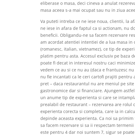
eliberase o masa, deci cineva a anulat rezerev
masa aceea s-a mai ocupat sau nu in ziua aceea
Va puteti intreba ce ne iese noua, clientii, la
ne iese in afara de faptul ca si actionam, nu d
beneficii. Obligandu-ne sa facem rezervare re
am acordat atentiei intentiei de a lua masa in
(romanesc, italian, vietnamez), ce tip de experie
platim pentru asta. Accesul exclusiv pe baza d
poate fi decat in interesul nostru caci minimi
vedem ce au si ce nu au (daca e frantuzesc n
nu fie incantati ca le ceri cartofi prajiti pentr
pret – daca restaurantul nu are meniul pe site
gastronomice dar si financiare. Ajungem astfel l
un anume tip de experienta si care se intampla
prealabil de restaurant – rezervarea are rolul d
experienta corecta si completa, care ia in calc
depinde aceasta experienta. Ca noi sa primim t
sa facem rezervare si sa ii respectam termenii
este pentru 4 dar noi suntem 7, sigur se poate