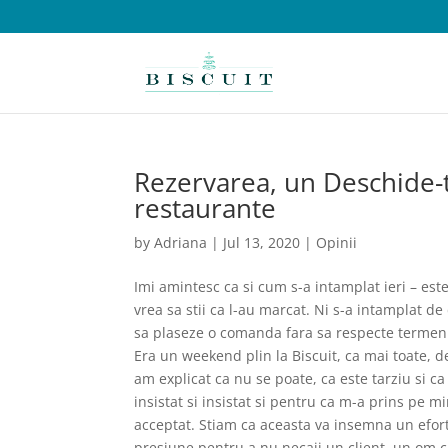
Rezervarea, un Deschide-
restaurante
by
Adriana
|
Jul 13, 2020
|
Opinii
Imi amintesc ca si cum s-a intamplat ieri – es
vrea sa stii ca l-au marcat. Ni s-a intamplat d
sa plaseze o comanda fara sa respecte termen
Era un weekend plin la Biscuit, ca mai toate, d
am explicat ca nu se poate, ca este tarziu si c
insistat si insistat si pentru ca m-a prins pe m
acceptat. Stiam ca aceasta va insemna un efor
presiune pentru a nu necaji un client, un om c