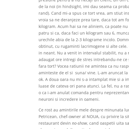
de la noi (in hindsight, imi dau seama ca probabi
rand). Cand mi-a spus ce tort vrea, am stiut ins
vroia sa ne deranjeze prea tare, daca tot am f
kilogram. Acum hai sa ne aliniem, ca poate nu e
patru si ca, daca faci un kilogram sau 6, munca
urechile abia de la 2-3 kilograme incolo. Domnu
obtinut, cu rugaminti lacrimogene si alte cele.
in neant. Nu a venit in intervalul stabilit, nu a
adaugat ore intregi de stres intrebandu-ne ce s
fara tort? Vocea ratiunii ne amintea ca nu rasp
aminteste de el si
suna/ vine. L-am aruncat la
ok. A doua oara nu mi s-a intamplat mie si a 
luase de cateva ori pana atunci. La fel, nu a 
o ca i-am anulat comanda pentru neprezentare s
neuroni si incredere in oameni.
Ce rost au amintirile mele despre minunata lum
Petricean, chef-owner al NOUA, cu privire la si
restaurant devin
no-show
, cand oaspetii uita 