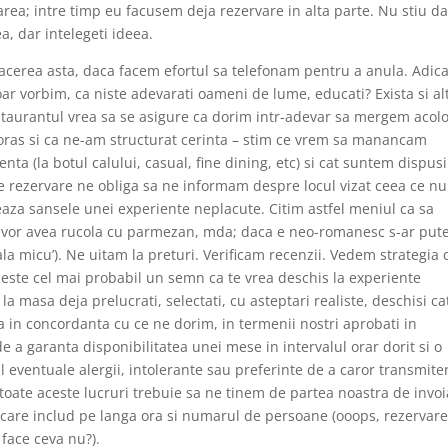
area; intre timp eu facusem deja rezervare in alta parte. Nu stiu d
, dar intelegeti ideea.
 afacerea asta, daca facem efortul sa telefonam pentru a anula. Adica
oar vorbim, ca niste adevarati oameni de lume, educati? Exista si al
staurantul vrea sa se asigure ca dorim intr-adevar sa mergem acolo
 oras si ca ne-am structurat cerinta – stim ce vrem sa manancam
nta (la botul calului, casual, fine dining, etc) si cat suntem dispusi
e rezervare ne obliga sa ne informam despre locul vizat ceea ce nu
zeaza sansele unei experiente neplacute. Citim astfel meniul ca sa
u vor avea rucola cu parmezan, mda; daca e neo-romanesc s-ar put
u ala micu’). Ne uitam la preturi. Verificam recenzii. Vedem strategia 
 este cel mai probabil un semn ca te vrea deschis la experiente
a masa deja prelucrati, selectati, cu asteptari realiste, deschisi ca
 in concordanta cu ce ne dorim, in termenii nostri aprobati in
e a garanta disponibilitatea unei mese in intervalul orar dorit si o
ul eventuale alergii, intolerante sau preferinte de a caror transmite
oate aceste lucruri trebuie sa ne tinem de partea noastra de invoi
 care includ pe langa ora si numarul de persoane (ooops, rezervar
 face ceva nu?).