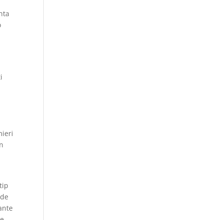
nta
o
i
mieri
un
tip
 de
ante
re