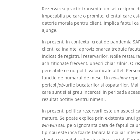
Rezervarea practic transmite un set reciproc de
impecabila pe care o promite, clientul care est
datorie morala pentru client, implica faptul ca
ajunge.
In prezent, in contextul creat de pandemia SAR
clienti ca inainte, aprovizionarea trebuie facu
indicat de registrul rezervarilor. Noile restaur
achizitionate frecvent, uneori chiar zilnic. O 
perisabile ce nu pot fi valorificate altfel. Pers
functie de numarul de mese. Un
no-show
repet
pericol
job
-urile bucatarilor si ospatarilor. Mai
care sunt si ei greu incercati in perioada aceas
rezultat pozitiv pentru nimeni.
In prezent, politica rezervarii este un aspect c
mature. Se poate explica prin existenta unui g
win-win
sau pe o ignoranta data de faptul ca un
tip nou este inca foarte tanara la noi iar int
clienti cu capital cultural/ culinar variat. Car