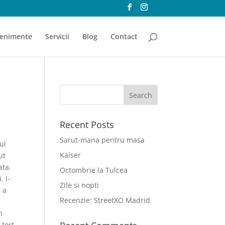
enimente
Servicii
Blog
Contact
Recent Posts
Sarut-mana pentru masa
ul
Kaiser
ut
ata.
Octombrie la Tulcea
. I-
Zile si nopti
, a
Recenzie: StreetXO Madrid
m
 tort