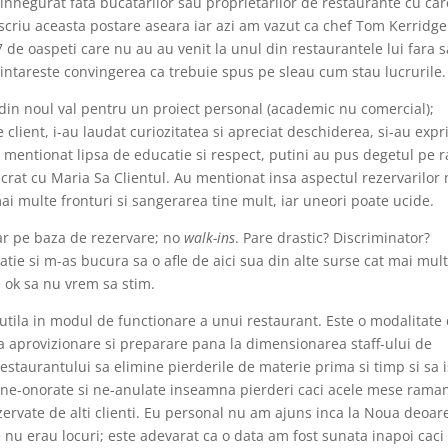
innegurat fata bucatarilor sau proprietarilor de restaurante cu ca
 scriu aceasta postare aseara iar azi am vazut ca chef Tom Kerridge
7 de oaspeti care nu au au venit la unul din restaurantele lui fara s
 intareste convingerea ca trebuie spus pe sleau cum stau lucrurile.
 din noul val pentru un proiect personal (academic nu comercial);
 client, i-au laudat curiozitatea si apreciat deschiderea, si-au exp
 mentionat lipsa de educatie si respect, putini au pus degetul pe 
rat cu Maria Sa Clientul. Au mentionat insa aspectul rezervarilor 
mai multe fronturi si sangerarea tine mult, iar uneori poate ucide.
ar pe baza de rezervare; no
walk-ins
. Pare drastic? Discriminator?
catie si m-as bucura sa o afle de aici sua din alte surse cat mai mul
 ok sa nu vrem sa stim.
tila in modul de functionare a unui restaurant. Este o modalitate
 la aprovizionare si preparare pana la dimensionarea staff-ului de
estaurantului sa elimine pierderile de materie prima si timp si sa i
 ne-onorate si ne-anulate inseamna pierderi caci acele mese rama
zervate de alti clienti. Eu personal nu am ajuns inca la Noua deoar
 nu erau locuri; este adevarat ca o data am fost sunata inapoi caci