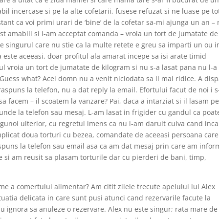
l incercase si pe la alte cofetarii, fusese refuzat si ne luase pe tot
tant ca voi primi urari de ‘bine’ de la cofetar sa-mi ajunga un an –
ost amabili si i-am acceptat comanda – vroia un tort de jumatate de
 singurul care nu stie ca la multe retete e greu sa imparti un ou i
 este aceeasi, doar profitul ala amarat incepe sa isi arate timid
l vroia un tort de jumatate de kilogram si nu s-a lasat pana nu l-a
 Guess what? Acel domn nu a venit niciodata sa il mai ridice. A dis
 raspuns la telefon, nu a dat reply la email. Efortului facut de noi i 
a facem – il scoatem la vanzare? Pai, daca a intarziat si il lasam p
unde la telefon sau mesaj. L-am lasat in frigider cu gandul ca poate
 gunoi ulterior, cu regretul imens ca nu l-am daruit cuiva cand inca
implicat doua torturi cu bezea, comandate de aceeasi persoana car
raspuns la telefon sau email asa ca am dat mesaj prin care am infor
i am reusit sa plasam torturile dar cu pierderi de bani, timp,
e a comertului alimentar? Am citit zilele trecute apelului lui Alex
tuatia delicata in care sunt pusi atunci cand rezervarile facute la
sau ignora sa anuleze o rezervare. Alex nu este singur; rata mare de