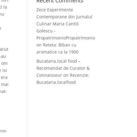
Recent Comments
i la
Zece Experimente
 nu
Contemporane din Jurnalul
Culinar Maria Cantili
n
Golescu -
PropatrimonioPropatrimonio
on
Reteta: Biban cu
parut
aromatice ca la 1900
s-au
Bucataria.local food –
e om
Recomandat de Curator &
 isi
Connaisseur
on
Recenzie:
 era
Bucataria.localfood
e mai
mat-
 no-