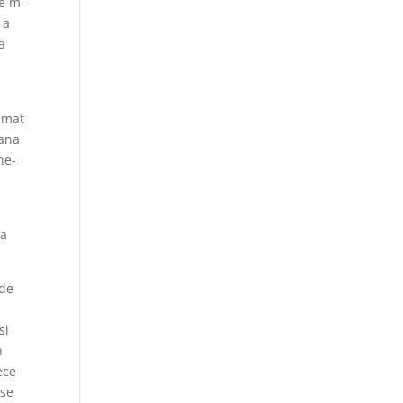
re m-
 a
a
rimat
rana
ne-
ta
 de
si
n
ece
 se