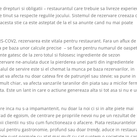
 drepturi si obligatii – restaurantul care trebuie sa livreze experie
e tinut sa respecte regulile jocului. Sistemul de rezervare creeaza 
 acesta stie ca este asteptat de la el sa anunte cand nu mai poate
S-COV2, rezervarea este vitala pentru restaurant. Fara un aflux de
ta pe baza unor calcule precise
– se face pentru numarul de oaspet
ante gatesc de la zero totul si folosesc ingrediente de sezon
rezervare ne-anulata duce la pierderea unei parti din ingredientele
onalul de servire este si el chemat la munca pe baza rezervarilor, in
at va afecta nu doar cateva fire de patrunjel sau stevie; va pune in
 mult chiar, va afecta vanzarile taranilor din piata sau a micilor fer
ta. Este un lant in care o actiune genereaza alta si tot asa si nu e 
are inca nu s-a impamantenit, nu doar la noi ci si in alte piete mai
rad de egoism, de centrare pe propriile nevoi nu pe un rezultat de 
ii clientii nu stiu cum functioneaza o afacere. Piata restaurantelor
eresul pentru gastronomie, profund sau doar
trendy
, aduce in restaur
entele sunt normale cu atat mai mult cu cat suntem o societate in ca