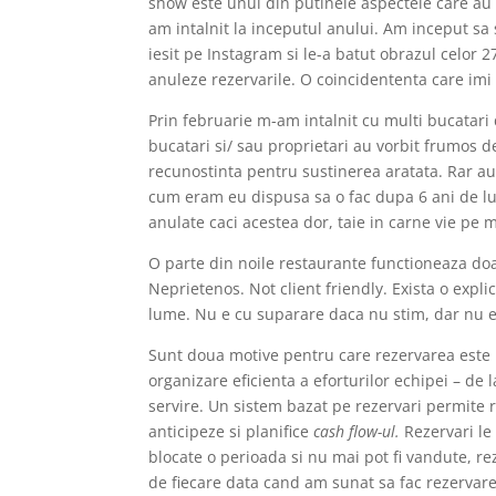
show este unul din putinele aspectele care au 
am intalnit la inceputul anului. Am inceput sa
iesit pe Instagram si le-a batut obrazul celor 2
anuleze rezervarile. O coincidententa care imi
Prin februarie m-am intalnit cu multi bucatari
bucatari si/ sau proprietari au vorbit frumos de
recunostinta pentru sustinerea aratata. Rar au
cum eram eu dispusa sa o fac dupa 6 ani de luc
anulate caci acestea dor, taie in carne vie pe 
O parte din noile restaurante functioneaza do
Neprietenos. Not client friendly. Exista o expli
lume. Nu e cu suparare daca nu stim, dar nu e
Sunt doua motive pentru care rezervarea este u
organizare eficienta a eforturilor echipei – de
servire. Un sistem bazat pe rezervari permite r
anticipeze si planifice
cash flow-ul.
Rezervari le
blocate o perioada si nu mai pot fi vandute, re
de fiecare data cand am sunat sa fac rezervare