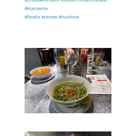
#ksarawine
#foodie
#review
#hushimo