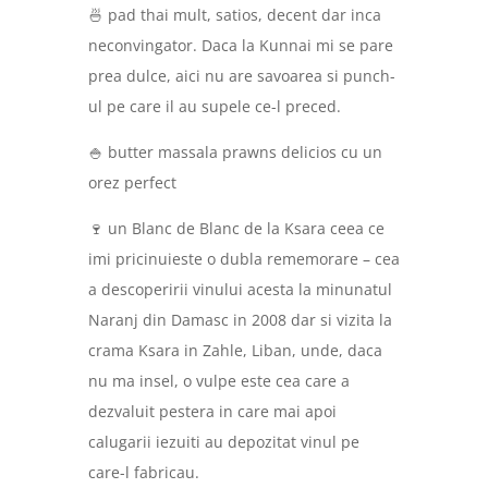
🍜 pad thai mult, satios, decent dar inca
neconvingator. Daca la Kunnai mi se pare
prea dulce, aici nu are savoarea si punch-
ul pe care il au supele ce-l preced.
🍚 butter massala prawns delicios cu un
orez perfect
🍷 un Blanc de Blanc de la Ksara ceea ce
imi pricinuieste o dubla rememorare – cea
a descoperirii vinului acesta la minunatul
Naranj din Damasc in 2008 dar si vizita la
crama Ksara in Zahle, Liban, unde, daca
nu ma insel, o vulpe este cea care a
dezvaluit pestera in care mai apoi
calugarii iezuiti au depozitat vinul pe
care-l fabricau.