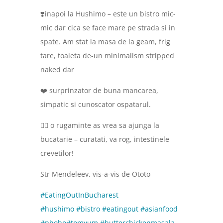
❣️inapoi la Hushimo – este un bistro mic-
mic dar cica se face mare pe strada si in
spate. Am stat la masa de la geam, frig
tare, toaleta de-un minimalism stripped
naked dar
❤️ surprinzator de buna mancarea,
simpatic si cunoscator ospatarul.
🤦‍♀️ o rugaminte as vrea sa ajunga la
bucatarie – curatati, va rog, intestinele
crevetilor!
Str Mendeleev, vis-a-vis de Ototo
#EatingOutInBucharest
#hushimo
#bistro
#eatingout
#asianfood
#phobo
#tomyum
#butterchickenmasala