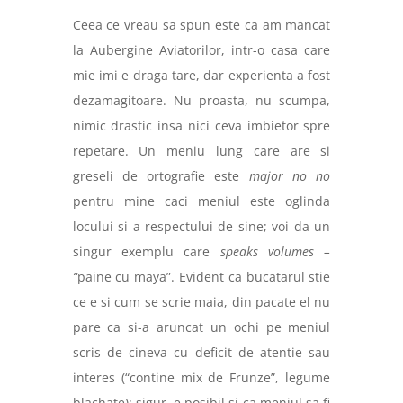
Ceea ce vreau sa spun este ca am mancat
la Aubergine Aviatorilor, intr-o casa care
mie imi e draga tare, dar experienta a fost
dezamagitoare. Nu proasta, nu scumpa,
nimic drastic insa nici ceva imbietor spre
repetare. Un meniu lung care are si
greseli de ortografie este
major no no
pentru mine caci meniul este oglinda
locului si a respectului de sine; voi da un
singur exemplu care
speaks volumes –
“
paine cu maya”
. Evident ca bucatarul stie
ce e si cum se scrie maia, din pacate el nu
pare ca si-a aruncat un ochi pe meniul
scris de cineva cu deficit de atentie sau
interes (“contine mix de Frunze”, legume
blachate); sigur, e posibil si ca meniul sa fi