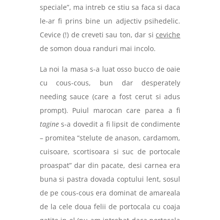
speciale”, ma intreb ce stiu sa faca si daca
le-ar fi prins bine un adjectiv psihedelic.
Cevice (!) de creveti sau ton, dar si
ceviche
de somon doua randuri mai incolo.
La noi la masa s-a luat osso bucco de oaie
cu cous-cous, bun dar desperately
needing sauce (care a fost cerut si adus
prompt). Puiul marocan care parea a fi
tagine
s-a dovedit a fi lipsit de condimente
– promitea “stelute de anason, cardamom,
cuisoare, scortisoara si suc de portocale
proaspat” dar din pacate, desi carnea era
buna si pastra dovada coptului lent, sosul
de pe cous-cous era dominat de amareala
de la cele doua felii de portocala cu coaja