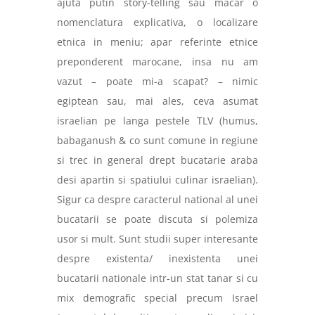
ajuta putin story-telling sau macar o
nomenclatura explicativa, o localizare
etnica in meniu; apar referinte etnice
preponderent marocane, insa nu am
vazut – poate mi-a scapat? – nimic
egiptean sau, mai ales, ceva asumat
israelian pe langa pestele TLV (humus,
babaganush & co sunt comune in regiune
si trec in general drept bucatarie araba
desi apartin si spatiului culinar israelian).
Sigur ca despre caracterul national al unei
bucatarii se poate discuta si polemiza
usor si mult. Sunt studii super interesante
despre existenta/ inexistenta unei
bucatarii nationale intr-un stat tanar si cu
mix demografic special precum Israel