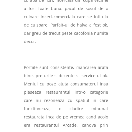
cu apa de flori, incercata din cupa vecinei
a fost foate buna, pacat de sosul de o
culoare incert-comerciala care se intitula
de cuisoare. Parfait-ul de halva a fost ok,
dar greu de trecut peste cacofonia numita
decor.
Portiile sunt consistente, mancarea arata
bine, preturile-s decente si service-ul ok.
Meniul cu poze ajuta consumatorul insa
plaseaza restaurantul intr-o categorie
care nu rezoneaza cu spatiul in care
functioneaza, o cladire minunat
restaurata inca de pe vremea cand acolo
era restaurantul Arcade, candva prin