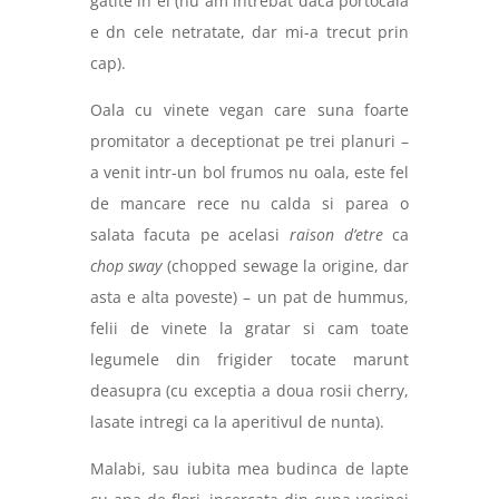
gatite in el (nu am intrebat daca portocala
e dn cele netratate, dar mi-a trecut prin
cap).
Oala cu vinete vegan care suna foarte
promitator a deceptionat pe trei planuri –
a venit intr-un bol frumos nu oala, este fel
de mancare rece nu calda si parea o
salata facuta pe acelasi
raison d’etre
ca
chop sway
(chopped sewage la origine, dar
asta e alta poveste) – un pat de hummus,
felii de vinete la gratar si cam toate
legumele din frigider tocate marunt
deasupra (cu exceptia a doua rosii cherry,
lasate intregi ca la aperitivul de nunta).
Malabi, sau iubita mea budinca de lapte