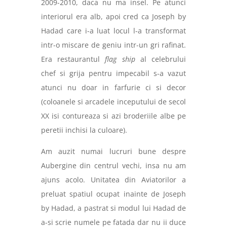
2009-2010, daca nu ma insel. Pe atunci
interiorul era alb, apoi cred ca Joseph by
Hadad care i-a luat locul l-a transformat
intr-o miscare de geniu intr-un gri rafinat.
Era restaurantul
flag ship
al celebrului
chef si grija pentru impecabil s-a vazut
atunci nu doar in farfurie ci si decor
(coloanele si arcadele inceputului de secol
XX isi contureaza si azi broderiile albe pe
peretii inchisi la culoare).
Am auzit numai lucruri bune despre
Aubergine din centrul vechi, insa nu am
ajuns acolo. Unitatea din Aviatorilor a
preluat spatiul ocupat inainte de Joseph
by Hadad, a pastrat si modul lui Hadad de
a-si scrie numele pe fatada dar nu ii duce