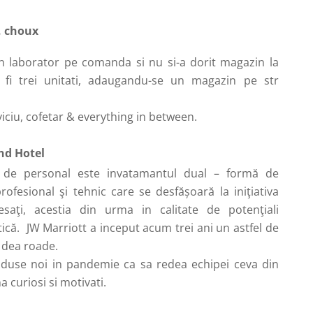
, choux
un laborator pe comanda si nu si-a dorit magazin la
 fi trei unitati, adaugandu-se un magazin pe str
iciu, cofetar & everything in between.
nd Hotel
za de personal este invatamantul dual – formă de
ofesional şi tehnic care se desfășoară la iniţiativa
esaţi, acestia din urma in calitate de potenţiali
ică.
JW Marriott a inceput acum trei ani un astfel de
 dea roade.
oduse noi in pandemie ca sa redea echipei ceva din
a curiosi si motivati.