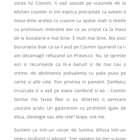
vocea lui Cosmin. Ii vad asezati pe scaunele de la
kitchen counter si imi explica precipitati ca aveam o
masa dintr-acelea cu scaune cu spatar inalt si textile
cu promisiuni molcome dar ca au crezut ca la masa
de la bucatarie e mai bine. E mult mai bine. Ma asez
bucuroasa doar ca sa il aud pe Cosmin spunand ca l-
am dezamagit refuzand un Prosecco. Nu se opreste
aici si recunoaste ca m-a banuit si de mai rau o
vreme, de abstinenta polivalenta cu pata pusa pe
carne si alte cele. Pun privirea in pamant. Zambesc
incurcata si o vad pe Ioana zambind si ea – Cosmin
tocmai ma facea flexi si eu detectez o oarecare
usurare acolo. Un gastronom cu prohibitii lgate de
etica, ideologie sau alte rele? Nope, not me.
Suntem ca intr-un cocon de lumina difuza intr-un
negru profund si vibrant. Trei oameni pe trei scaune