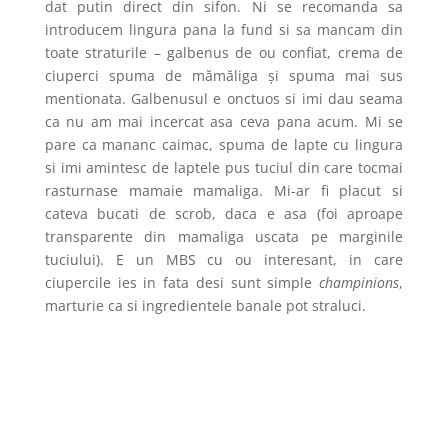
dat putin direct din sifon. Ni se recomanda sa
introducem lingura pana la fund si sa mancam din
toate straturile – galbenus de ou confiat, crema de
ciuperci spuma de mămăliga și spuma mai sus
mentionata. Galbenusul e onctuos si imi dau seama
ca nu am mai incercat asa ceva pana acum. Mi se
pare ca mananc caimac, spuma de lapte cu lingura
si imi amintesc de laptele pus tuciul din care tocmai
rasturnase mamaie mamaliga. Mi-ar fi placut si
cateva bucati de scrob, daca e asa (foi aproape
transparente din mamaliga uscata pe marginile
tuciului). E un MBS cu ou interesant, in care
ciupercile ies in fata desi sunt simple
champinions
,
marturie ca si ingredientele banale pot straluci.