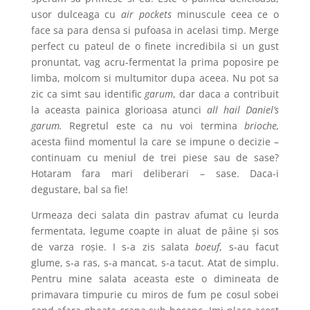
usor dulceaga cu
air pockets
minuscule ceea ce o
face sa para densa si pufoasa in acelasi timp. Merge
perfect cu pateul de o finete incredibila si un gust
pronuntat, vag acru-fermentat la prima poposire pe
limba, molcom si multumitor dupa aceea. Nu pot sa
zic ca simt sau identific
garum
, dar daca a contribuit
la aceasta painica glorioasa atunci
all hail Daniel’s
garum.
Regretul este ca nu voi termina
brioche,
acesta fiind momentul la care se impune o decizie –
continuam cu meniul de trei piese sau de sase?
Hotaram fara mari deliberari – sase. Daca-i
degustare, bal sa fie!
Urmeaza deci salata din pastrav afumat cu leurda
fermentata, legume coapte in aluat de pâine și sos
de varza roșie. I s-a zis salata
boeuf
, s-au facut
glume, s-a ras, s-a mancat, s-a tacut. Atat de simplu.
Pentru mine salata aceasta este o dimineata de
primavara timpurie cu miros de fum pe cosul sobei