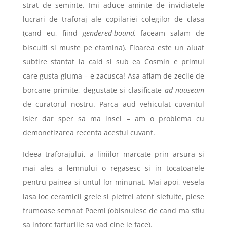
strat de seminte. Imi aduce aminte de invidiatele
lucrari de traforaj ale copilariei colegilor de clasa
(cand eu, fiind
gendered-bound,
faceam salam de
biscuiti si muste pe etamina). Floarea este un aluat
subtire stantat la cald si sub ea Cosmin e primul
care gusta gluma – e zacusca! Asa aflam de zecile de
borcane primite, degustate si clasificate
ad nauseam
de curatorul nostru. Parca aud vehiculat cuvantul
Isler dar sper sa ma insel – am o problema cu
demonetizarea recenta acestui cuvant.
Ideea traforajului, a liniilor marcate prin arsura si
mai ales a lemnului o regasesc si in tocatoarele
pentru painea si untul lor minunat. Mai apoi, vesela
lasa loc ceramicii grele si pietrei atent slefuite, piese
frumoase semnat Poemi (obisnuiesc de cand ma stiu
sa intorc farfuriile sa vad cine le face).