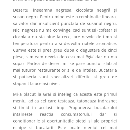
Desertul inseamna negresa, ciocolata neagră și
susan negru. Pentru mine este o combinatie lineara,
salvator dar insuficient punctata de susanul negru.
Nici negresa nu ma convinge, caci sunt (si) cofetar si
ciocolata nu sta bine la rece, are nevoie de timp si
temperatura pentru a-si dezvolta notele aromatice.
Cumva este si prea greu dupa o degustare de cinci
piese, simteam nevoia de ceva mai
light
dar nu ma
supar. Partea de desert mi se pare punctul slab al
mai tuturor restaurantelor si e de inteles. Bucataria
si patiseria sunt specializari diferite si greu de
stapanit la acelasi nivel.
Mi-a placut la Grai si inteleg ca acesta este primul
meniu, adica cel care testeaza, tatoneaza indraznet
si timid in acelasi timp. Propunerea bucatarului
intalneste reactia consumatorului dar si
conditionarile si oportunitatile pietei si ale propriei
echipe si bucatarii. Este poate meniul cel mai