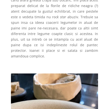
cand afara gheata crapa sub bocanc. Imi place acest
preparat delicat de la florile de ridiche neagra (?)
atent decupate la gustul echilibrat, in care pestele
este o vedeta timida nu
rock star
abuziv. Trebuie sa
spun insa ca ideea coacerii legumelor in aluat de
paine imi pare ne-necesara, dar poate ca altii simt
diferenta intre legume coapte clasic si acestea. In
plus, uit sa intreb ce se intampla cu acel aluat de
paine dupa ce isi indeplineste rolul de pantec
protector. Ioanei ii place si ei salata si zambim
amandoua complice.