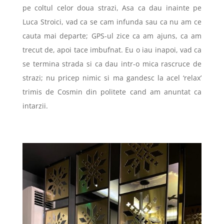
pe coltul celor doua strazi, Asa ca dau inainte pe
Luca Stroici, vad ca se cam infunda sau ca nu am ce
cauta mai departe; GPS-ul zice ca am ajuns, ca am
trecut de, apoi tace imbufnat. Eu o iau inapoi, vad ca
se termina strada si ca dau intr-o mica rascruce de
strazi; nu pricep nimic si ma gandesc la acel ‘relax’
trimis de Cosmin din politete cand am anuntat ca
intarzii.