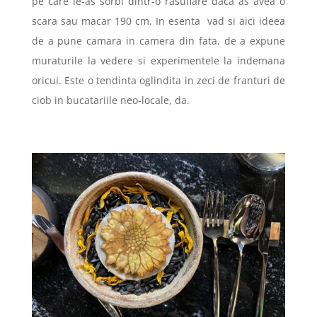
pe care le-as sorbi dintr-o rasuflare daca as avea o
scara sau macar 190 cm. In esenta
vad si aici ideea
de a pune camara in camera din fata, de a expune
muraturile la vedere si experimentele la indemana
oricui. Este o tendinta oglindita in zeci de franturi de
ciob in bucatariile neo-locale, da.