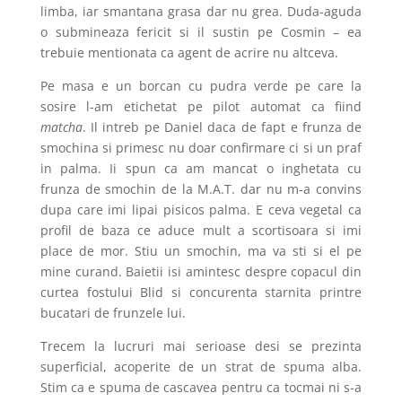
limba, iar smantana grasa dar nu grea. Duda-aguda
o submineaza fericit si il sustin pe Cosmin – ea
trebuie mentionata ca agent de acrire nu altceva.
Pe masa e un borcan cu pudra verde pe care la
sosire l-am etichetat pe pilot automat ca fiind
matcha
. Il intreb pe Daniel daca de fapt e frunza de
smochina si primesc nu doar confirmare ci si un praf
in palma. Ii spun ca am mancat o inghetata cu
frunza de smochin de la M.A.T. dar nu m-a convins
dupa care imi lipai pisicos palma. E ceva vegetal ca
profil de baza ce aduce mult a scortisoara si imi
place de mor. Stiu un smochin, ma va sti si el pe
mine curand. Baietii isi amintesc despre copacul din
curtea fostului Blid si concurenta starnita printre
bucatari de frunzele lui.
Trecem la lucruri mai serioase desi se prezinta
superficial, acoperite de un strat de spuma alba.
Stim ca e spuma de cascavea pentru ca tocmai ni s-a