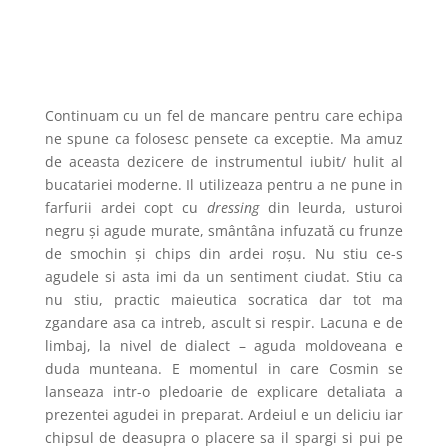
Continuam cu un fel de mancare pentru care echipa
ne spune ca folosesc pensete ca exceptie. Ma amuz
de aceasta dezicere de instrumentul iubit/ hulit al
bucatariei moderne. Il utilizeaza pentru a ne pune in
farfurii ardei copt cu
dressing
din leurda, usturoi
negru și agude murate, smântâna infuzată cu frunze
de smochin și chips din ardei roșu. Nu stiu ce-s
agudele si asta imi da un sentiment ciudat. Stiu ca
nu stiu, practic maieutica socratica dar tot ma
zgandare asa ca intreb, ascult si respir. Lacuna e de
limbaj, la nivel de dialect – aguda moldoveana e
duda munteana. E momentul in care Cosmin se
lanseaza intr-o pledoarie de explicare detaliata a
prezentei agudei in preparat. Ardeiul e un deliciu iar
chipsul de deasupra o placere sa il spargi si pui pe