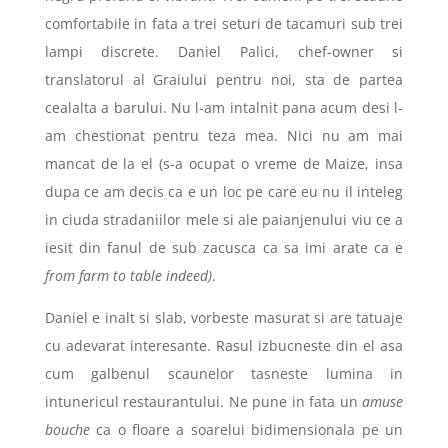
comfortabile in fata a trei seturi de tacamuri sub trei
lampi discrete. Daniel Palici, chef-owner si
translatorul al Graiului pentru noi, sta de partea
cealalta a barului. Nu l-am intalnit pana acum desi l-
am chestionat pentru teza mea. Nici nu am mai
mancat de la el (s-a ocupat o vreme de Maize, insa
dupa ce am decis ca e un loc pe care eu nu il inteleg
in ciuda stradaniilor mele si ale paianjenului viu ce a
iesit din fanul de sub zacusca ca sa imi arate ca e
from farm to table indeed)
.
Daniel e inalt si slab, vorbeste masurat si are tatuaje
cu adevarat interesante. Rasul izbucneste din el asa
cum galbenul scaunelor tasneste lumina in
intunericul restaurantului. Ne pune in fata un
amuse
bouche
ca o floare a soarelui bidimensionala pe un