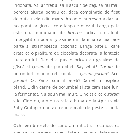
indopata. As, ar trebui sa il ascult pe
chef
, sa nu mai
perorez aiurea pentru ca, daca combinatia de ficat
de pui cu jeleu din mar și hrean e interesanta dar nu
neaparat originala, ce e langa e miezul. Langa pate
este una minunatie de
brioche,
adica un aluat
imbogatit cu oua si grasime din familia caruia face
parte si stramosescul cozonac. Langa pate-ul care
arata ca o prajitura de ciocolata decorata la fantezia
lucratorului, Daniel a pus o briosa cu grasime de
gâscă și
garum
de porumbel. Say what?
Garum
de
porumbel, mai intreb odata –
garum garum
? Acel
garum
? Da. Pai si cum il faceti? Daniel imi explica
bland. E din carne de porumbel si sta cam sase luni
la fermentat. Nu spun mai mult. Cine stie ce e
garum
stie. Cine nu, am eu o reteta buna de la Apicius via
Sally Grainger dar va trebuie mate de peste si pofta
mare.
Ochisem briosele de cand am intrat si recunosc ca
speram sa primesc si eu. Este o painica delicioasa,