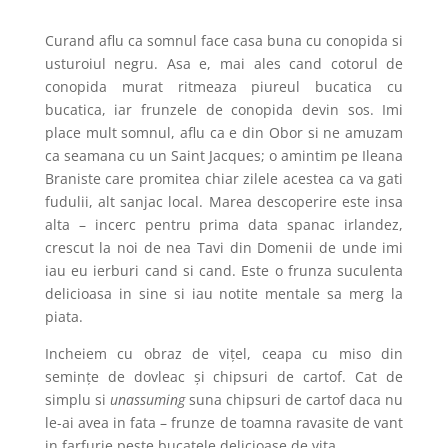
Curand aflu ca somnul face casa buna cu conopida si
usturoiul negru. Asa e, mai ales cand cotorul de
conopida murat ritmeaza piureul bucatica cu
bucatica, iar frunzele de conopida devin sos. Imi
place mult somnul, aflu ca e din Obor si ne amuzam
ca seamana cu un Saint Jacques; o amintim pe Ileana
Braniste care promitea chiar zilele acestea ca va gati
fudulii, alt sanjac local. Marea descoperire este insa
alta – incerc pentru prima data spanac irlandez,
crescut la noi de nea Tavi din Domenii de unde imi
iau eu ierburi cand si cand. Este o frunza suculenta
delicioasa in sine si iau notite mentale sa merg la
piata.
Incheiem cu obraz de vițel, ceapa cu miso din
semințe de dovleac și chipsuri de cartof. Cat de
simplu si
unassuming
suna chipsuri de cartof daca nu
le-ai avea in fata – frunze de toamna ravasite de vant
in farfurie peste bucatele delicioase de vita.