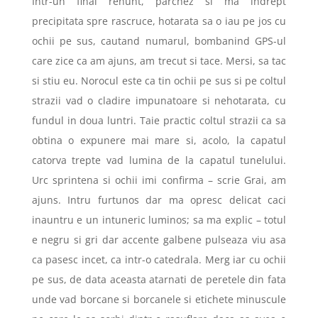
Intr-un final renunt, parchez si ma indrept
precipitata spre rascruce, hotarata sa o iau pe jos cu
ochii pe sus, cautand numarul, bombanind GPS-ul
care zice ca am ajuns, am trecut si tace. Mersi, sa tac
si stiu eu. Norocul este ca tin ochii pe sus si pe coltul
strazii vad o cladire impunatoare si nehotarata, cu
fundul in doua luntri. Taie practic coltul strazii ca sa
obtina o expunere mai mare si, acolo, la capatul
catorva trepte vad lumina de la capatul tunelului.
Urc sprintena si ochii imi confirma – scrie Grai, am
ajuns. Intru furtunos dar ma opresc delicat caci
inauntru e un intuneric luminos; sa ma explic – totul
e negru si gri dar accente galbene pulseaza viu asa
ca pasesc incet, ca intr-o catedrala. Merg iar cu ochii
pe sus, de data aceasta atarnati de peretele din fata
unde vad borcane si borcanele si etichete minuscule