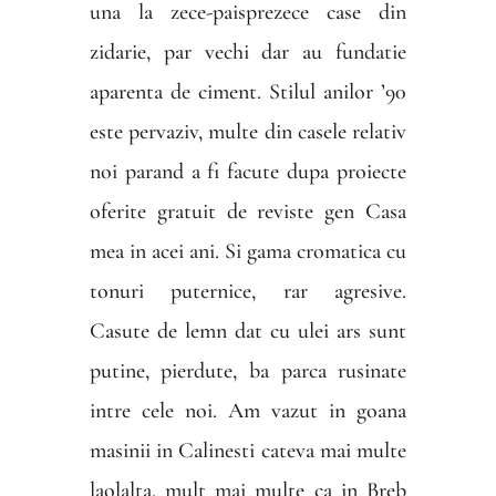
una la zece-paisprezece case din
zidarie, par vechi dar au fundatie
aparenta de ciment. Stilul anilor ’90
este pervaziv, multe din casele relativ
noi parand a fi facute dupa proiecte
oferite gratuit de reviste gen Casa
mea in acei ani. Si gama cromatica cu
tonuri puternice, rar agresive.
Casute de lemn dat cu ulei ars sunt
putine, pierdute, ba parca rusinate
intre cele noi. Am vazut in goana
masinii in Calinesti cateva mai multe
laolalta, mult mai multe ca in Breb