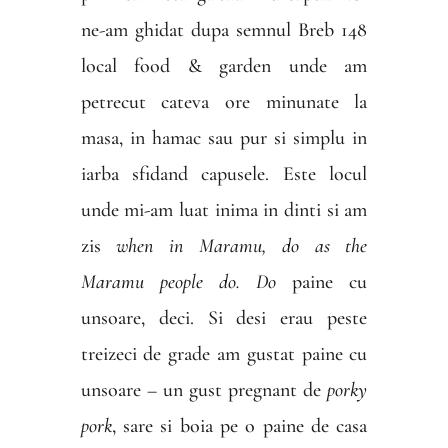
ne-am ghidat dupa semnul Breb 148
local food & garden unde am
petrecut cateva ore minunate la
masa, in hamac sau pur si simplu in
iarba sfidand capusele. Este locul
unde mi-am luat inima in dinti si am
zis
when in Maramu, do as the
Maramu people do. Do
paine cu
unsoare, deci. Si desi erau peste
treizeci de grade am gustat paine cu
unsoare – un gust pregnant de
porky
pork
, sare si boia pe o paine de casa