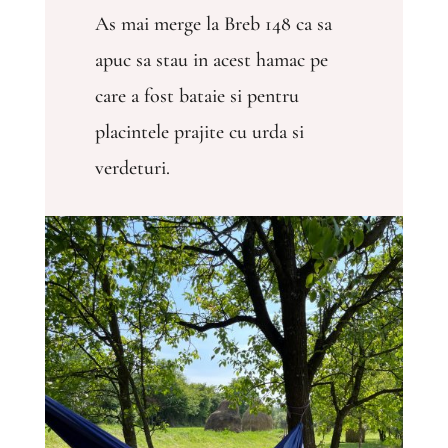
As mai merge la Breb 148 ca sa
apuc sa stau in acest hamac pe
care a fost bataie si pentru
placintele prajite cu urda si
verdeturi.