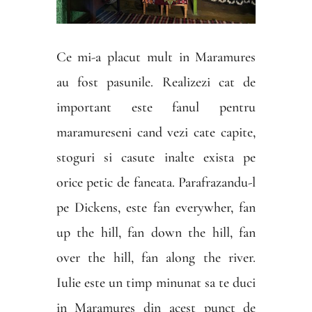
Ce mi-a placut mult in Maramures
au fost pasunile. Realizezi cat de
important este fanul pentru
maramureseni cand vezi cate capite,
stoguri si casute inalte exista pe
orice petic de faneata. Parafrazandu-l
pe Dickens, este fan everywher, fan
up the hill, fan down the hill, fan
over the hill, fan along the river.
Iulie este un timp minunat sa te duci
in Maramures din acest punct de