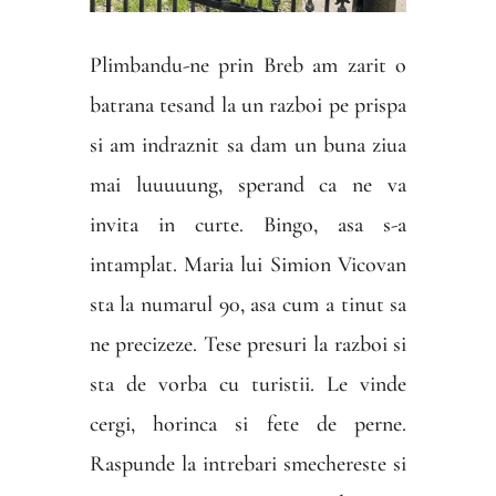
Plimbandu-ne prin Breb am zarit o
batrana tesand la un razboi pe prispa
si am indraznit sa dam un buna ziua
mai luuuuung, sperand ca ne va
invita in curte. Bingo, asa s-a
intamplat. Maria lui Simion Vicovan
sta la numarul 90, asa cum a tinut sa
ne precizeze. Tese presuri la razboi si
sta de vorba cu turistii. Le vinde
cergi, horinca si fete de perne.
Raspunde la intrebari smechereste si