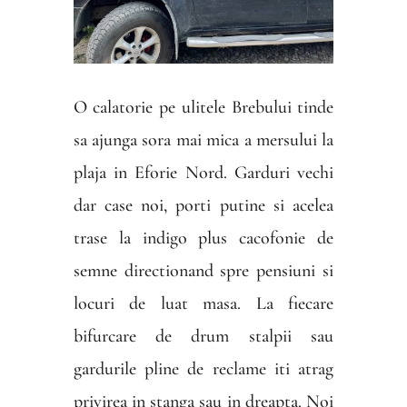
O calatorie pe ulitele Brebului tinde
sa ajunga sora mai mica a mersului la
plaja in Eforie Nord. Garduri vechi
dar case noi, porti putine si acelea
trase la indigo plus cacofonie de
semne directionand spre pensiuni si
locuri de luat masa. La fiecare
bifurcare de drum stalpii sau
gardurile pline de reclame iti atrag
privirea in stanga sau in dreapta. Noi