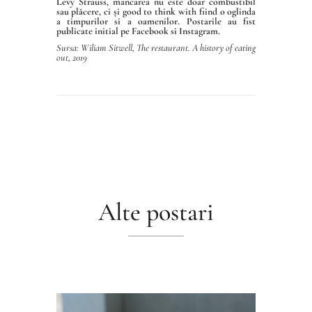
Levy Strauss, mâncarea nu este doar combustibil
sau plăcere, ci și good to think with fiind o oglinda
a timpurilor si a oamenilor. Postarile au fist
publicate initial pe Facebook si Instagram.
Sursa: Wiliam Sitwell, The restaurant. A history of eating
out, 2019
Alte postari