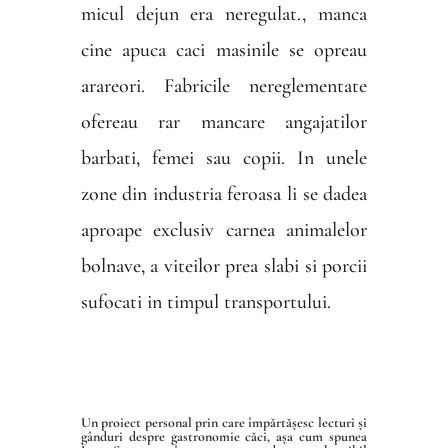
micul dejun era neregulat., manca
cine apuca caci masinile se opreau
arareori. Fabricile nereglementate
ofereau rar mancare angajatilor
barbati, femei sau copii. In unele
zone din industria feroasa li se dadea
aproape exclusiv carnea animalelor
bolnave, a viteilor prea slabi si porcii
sufocati in timpul transportului.
Un proiect personal prin care împărtășesc lecturi și
gânduri despre gastronomie căci, așa cum spunea