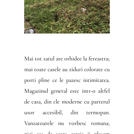
Mai tot satul are orhidee la fereastra;
mai toate casele au ziduri colorate cu
porti pline ce le pazesc intimitatea.
Magazinul general este intr-o altfel
de casa, din cle moderne cu parterul
usor accesibil, din termopan.
Vanzatoarele nu vorbesc romana;
nici cea de seara careia ii plasam