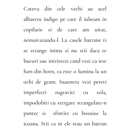
Cateva din cele vechi au acel
albastru indigo pe care il iubeam in
copilarie si de care am uitat,
nemaivazandu-l.
La
casele batrane ti
se strange inima si nu stii daca te
bucuri sau intristezi cand vezi ca iese
fum din horn, ca este o lumina la un
ochi de geam. Inauntru vezi pereti
imperfecti zugraviti cu rola,
impodobiti cu stergare strangulate-n
pantec si
sfintite cu busuioc la
icoana. Stii ca in ele stau un batran