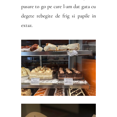
pasare to go pe care l-am dat gata cu
degete rebegite de frig si papile in
extaz.