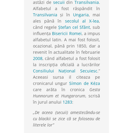
astăzi de
secuii
din
Transilvania
.
Alfabetul a fost răspândit în
Transilvania
și în
Ungaria
, mai
ales până în
secolul al X-lea
,
când regele
Ștefan cel Sfânt
, sub
influența
Bisericii Romei
, a impus
alfabetul latin. A mai fost folosit,
ocazional, până prin 1850, dar a
revenit în actualitate în februarie
2008
, când alfabetul a fost folosit
la inscripția oficială a lucrărilor
Consiliului Național Secuiesc
.”
Aceeasi sursa il citeaza pe
cronicarul ungur
Símon de Kéza
care arăta în cronica
Gesta
Hunnorum et Hungarorum
, scrisă
în jurul anului
1283
:
„De aceea (secuii) amestecându-se
cu blackii se zice că se foloseau de
literele lor”