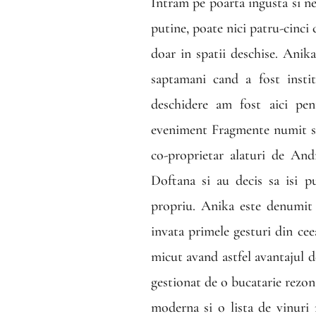
Intram pe poarta ingusta si n
putine, poate nici patru-cinci 
doar in spatii deschise.
Anika
saptamani cand a fost instit
deschidere am fost aici pe
eveniment Fragmente numit s
co-proprietar alaturi de An
Doftana si au decis sa isi pu
propriu. Anika este denumit 
invata primele gesturi din ce
micut avand astfel avantajul de
gestionat de o bucatarie rezo
moderna si o lista de vinuri 