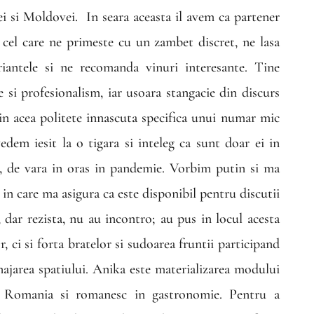
i si Moldovei.
In seara aceasta il avem ca partener
e cel care ne primeste cu un zambet discret, ne lasa
iantele si ne recomanda vinuri interesante. Tine
e si profesionalism, iar usoara stangacie din discurs
in acea politete innascuta specifica unui numar mic
edem iesit la o tigara si inteleg ca sunt doar ei in
e, de vara in oras in pandemie. Vorbim putin si ma
in care ma asigura ca este disponibil pentru discutii
 dar rezista, nu au incontro; au pus in locul acesta
r, ci si forta bratelor si sudoarea fruntii participand
najarea spatiului. Anika este materializarea modului
 Romania si romanesc in gastronomie. Pentru a