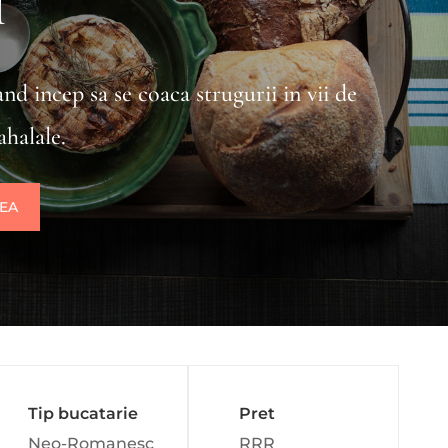
i
nd incep sa se coaca strugurii in vii de
ahalale.
REA
Tip bucatarie
Pret
Neo-Romanesc
RRR