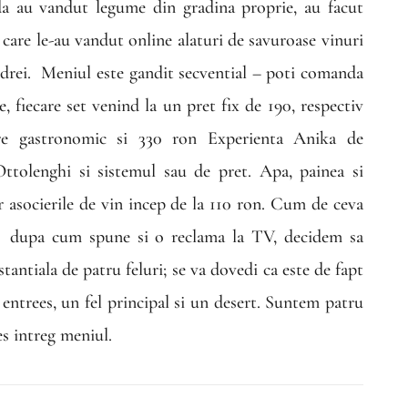
ada au vandut legume din gradina proprie, au facut
e care le-au vandut online alaturi de savuroase vinuri
drei.
Meniul este gandit secvential – poti comanda
, fiecare set venind la un pret fix de 190, respectiv
re gastronomic si 330 ron Experienta Anika de
ttolenghi si sistemul sau de pret. Apa, painea si
ar asocierile de vin incep de la 110 ron. Cum de ceva
dupa cum spune si o reclama la TV, decidem sa
antiala de patru feluri; se va dovedi ca este de fapt
 entrees, un fel principal si un desert. Suntem patru
s intreg meniul.