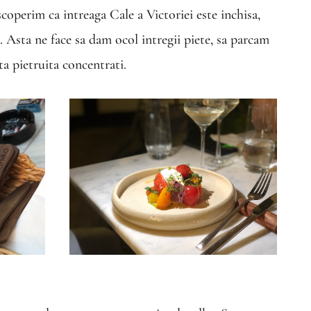
coperim ca intreaga Cale a Victoriei este inchisa,
 Asta ne face sa dam ocol intregii piete, sa parcam
ta pietruita concentrati.