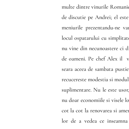
multe dintre vinurile Romanie
de discutie pe Andrei; el est
meniurile prezentandu-ne var
locul ospatarului cu simplitat
nu vine din necunoastere ci d
de oameni. Pe chef Alex il
v
seara aceea de sambata pusti
recucereste modestia si modul 
suplimentare. Nu le este usor,
nu doar economiile si visele lo
cot la cot la renovarea si ame
lor de a vedea ce inseamna