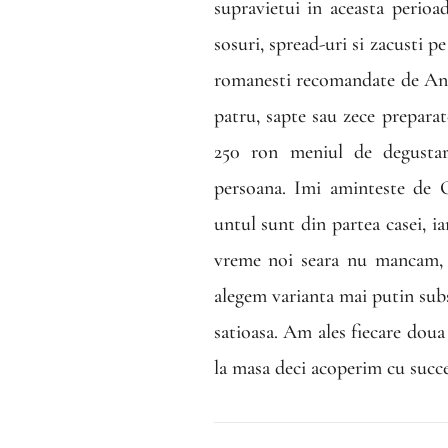
supravietui in aceasta perio
sosuri, spread-uri si zacusti p
romanesti recomandate de An
patru, sapte sau zece preparate
250 ron meniul de degusta
persoana. Imi aminteste de O
untul sunt din partea casei, i
vreme noi seara nu mancam,
alegem varianta mai putin subst
satioasa. Am ales fiecare doua
la masa deci acoperim cu succe