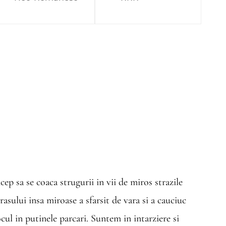
cep sa se coaca strugurii in vii de miros strazile
rasului insa miroase a sfarsit de vara si a cauciuc
ocul in putinele parcari. Suntem in intarziere si