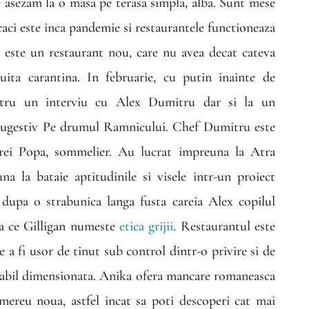
e asezam la o masa pe terasa simpla, alba. Sunt mese
caci este inca pandemie si restaurantele functioneaza
 este un restaurant nou, care nu avea decat cateva
uita carantina. In februarie, cu putin inainte de
ntru un interviu cu Alex Dumitru dar si la un
ugestiv Pe drumul Ramnicului. Chef Dumitru este
drei Popa, sommelier. Au lucrat impreuna la Atra
na la bataie aptitudinile si visele intr-un proiect
dupa o strabunica langa fusta careia Alex copilul
ea ce Gilligan numeste
etica grijii
. Restaurantul este
 a fi usor de tinut sub control dintr-o privire si de
nabil dimensionata. Anika ofera mancare romaneasca
mereu noua, astfel incat sa poti descoperi cat mai