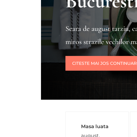
Bucurest
Seara de august tarziu, ca
miros strazile vechilor m
CITESTE MAI JOS CONTINUA
Masa luata
august,