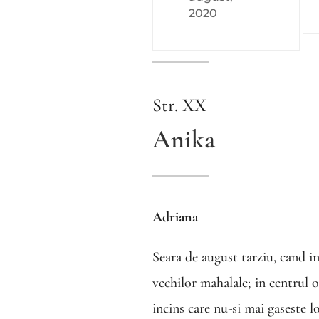
2020
Str. XX
Anika
Adriana
Seara de august tarziu, cand in
vechilor mahalale; in centrul o
incins care nu-si mai gaseste l