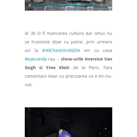
4/ 30 O fi mancarea cultura dar omul nu
se hraneste doar cu paine, prin urmare
azi la
#30ChestiiIn30Zile
vin cu ceva
#eyecandy
rau –
show-urile imersive Van
Gogh si Yves Klein
de la Paris. Fara
comentarii doar cu precizarea ca e mi-nu-
nat.