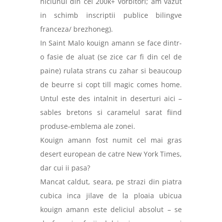
niciunul din cei 200k+ vorbitori; am vazut
in schimb inscriptii publice bilingve
franceza/ brezhoneg).
In Saint Malo kouign amann se face dintr-
o fasie de aluat (se zice car fi din cel de
paine) rulata strans cu zahar si beaucoup
de
beurre si copt till magic comes home.
Untul este des intalnit in deserturi aici –
sables bretons si caramelul sarat fiind
produse-emblema ale zonei.
Kouign amann fost numit cel mai gras
desert european de catre New York Times,
dar cui ii pasa?
Mancat caldut, seara, pe strazi din piatra
cubica inca jilave de la ploaia ubicua
kouign amann este deliciul absolut – se