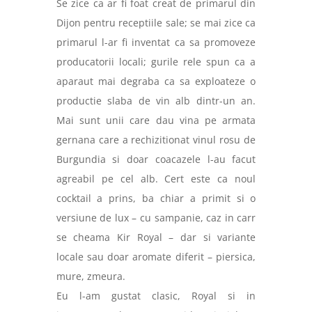
Se zice ca ar fi foat creat de primarul din
Dijon pentru receptiile sale; se mai zice ca
primarul l-ar fi inventat ca sa promoveze
producatorii locali; gurile rele spun ca a
aparaut mai degraba ca sa exploateze o
productie slaba de vin alb dintr-un an.
Mai sunt unii care dau vina pe armata
gernana care a rechizitionat vinul rosu de
Burgundia si doar coacazele l-au facut
agreabil pe cel alb. Cert este ca noul
cocktail a prins, ba chiar a primit si o
versiune de lux – cu sampanie, caz in carr
se cheama Kir Royal – dar si variante
locale sau doar aromate diferit – piersica,
mure, zmeura.
Eu l-am gustat clasic, Royal si in