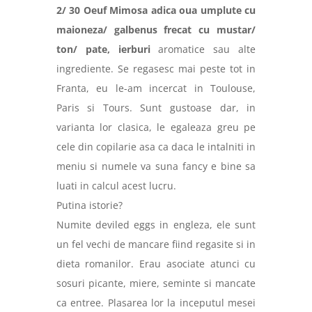
2/ 30 Oeuf Mimosa adica oua umplute cu
maioneza/ galbenus frecat cu mustar/
ton/
pate, ierburi
aromatice sau alte
ingrediente. Se regasesc mai peste tot in
Franta, eu le-am incercat in Toulouse,
Paris si Tours. Sunt gustoase dar, in
varianta lor clasica, le egaleaza greu pe
cele din copilarie asa ca daca le intalniti in
meniu si numele va suna fancy e bine sa
luati in calcul acest lucru.
Putina istorie?
Numite deviled eggs in engleza, ele sunt
un fel vechi de mancare fiind regasite si in
dieta romanilor. Erau asociate atunci cu
sosuri picante, miere, seminte si mancate
ca entree. Plasarea lor la inceputul mesei