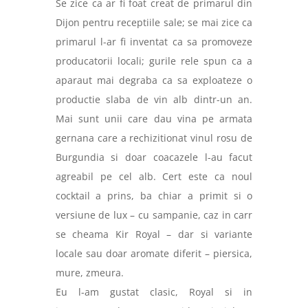
Se zice ca ar fi foat creat de primarul din
Dijon pentru receptiile sale; se mai zice ca
primarul l-ar fi inventat ca sa promoveze
producatorii locali; gurile rele spun ca a
aparaut mai degraba ca sa exploateze o
productie slaba de vin alb dintr-un an.
Mai sunt unii care dau vina pe armata
gernana care a rechizitionat vinul rosu de
Burgundia si doar coacazele l-au facut
agreabil pe cel alb. Cert este ca noul
cocktail a prins, ba chiar a primit si o
versiune de lux – cu sampanie, caz in carr
se cheama Kir Royal – dar si variante
locale sau doar aromate diferit – piersica,
mure, zmeura.
Eu l-am gustat clasic, Royal si in