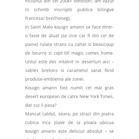
niciunul din cei 200k+ vorbitori; am vazut
in schimb inscriptii publice bilingve
franceza/ brezhoneg).
In Saint Malo kouign amann se face dintr-
o fasie de aluat (se zice car fi din cel de
paine) rulata strans cu zahar si beaucoup
de
beurre si copt till magic comes home.
Untul este des intalnit in deserturi aici –
sables bretons si caramelul sarat fiind
produse-emblema ale zonei.
Kouign amann fost numit cel mai gras
desert european de catre New York Times,
dar cui ii pasa?
Mancat caldut, seara, pe strazi din piatra
cubica inca jilave de la ploaia ubicua
kouign amann este deliciul absolut – se