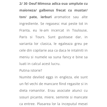
2/ 30 Oeuf Mimosa adica oua umplute cu
maioneza/ galbenus frecat cu mustar/
ton/
pate, ierburi
aromatice sau alte
ingrediente. Se regasesc mai peste tot in
Franta, eu le-am incercat in Toulouse,
Paris si Tours. Sunt gustoase dar, in
varianta lor clasica, le egaleaza greu pe
cele din copilarie asa ca daca le intalniti in
meniu si numele va suna fancy e bine sa
luati in calcul acest lucru.
Putina istorie?
Numite deviled eggs in engleza, ele sunt
un fel vechi de mancare fiind regasite si in
dieta romanilor. Erau asociate atunci cu
sosuri picante, miere, seminte si mancate
ca entree. Plasarea lor la inceputul mesei