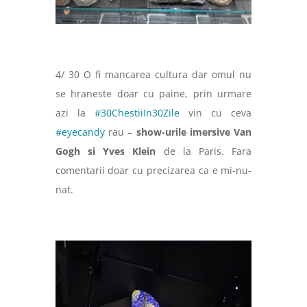
4/ 30 O fi mancarea cultura dar omul nu
se hraneste doar cu paine, prin urmare
azi la
#30ChestiiIn30Zile
vin cu ceva
#eyecandy
rau –
show-urile imersive Van
Gogh si Yves Klein
de la Paris. Fara
comentarii doar cu precizarea ca e mi-nu-
nat.