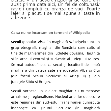
auzit prima data aici, un fel de coltunasi/
ravioli umpluti cu branza de vaci. Foarte
lejer si placut. I se mai spune si taste in
alte zone.
Ca sa nu ne incurcam on termeni cf Wikipedia
Secuii
(popular
săcui
, în
maghiară
székelyek
) sunt un
grup etnografic
maghiar
din România care cultural
ține de
maghiarimea
din județele
Covasna
,
Harghita
și în arealul central și sud-estic al
județului Mureș
.
Se mai autodefinesc ca secui și locuitorii de limbă
maghiară din câteva sate ale județelor
Alba
și
Cluj
(din fostul
Scaun Secuiesc al Arieșului
) și din
județele
Sibiu
și
Brașov
.
Secuii vorbesc un
dialect maghiar
cu numeroase
arhaisme
și
regionalisme
. Nucleul ariei lor de locuire
este regiunea din sud-estul Transilvaniei cunoscută
îndeobște ca
Ținutul Secuiesc
(în
maghiară