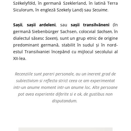
Székelyföld
, în
germană
Szeklerland
, în
latină
Terra
Siculorum
, în
engleză
Szekely Land
) sau
Secuime
.
Sașii
,
sașii ardeleni
, sau
sașii transilvăneni
(în
germană
Siebenbürger Sachsen
, colocvial
Sachsen
, în
dialectul săsesc
Soxen
), sunt un
grup etnic
de origine
predominant
germană
, stabilit în sudul și în nord-
estul
Transilvaniei
începând cu mijlocul
secolului al
XII-lea
.
Recenziile sunt pareri personale, au un inerent grad de
subiectivism si reflecta strict ceea ce am experimentat
intr-un anume moment intr-un anume loc. Alte persoane
pot avea experiente diferite si e ok, de gustibus non
disputandum.