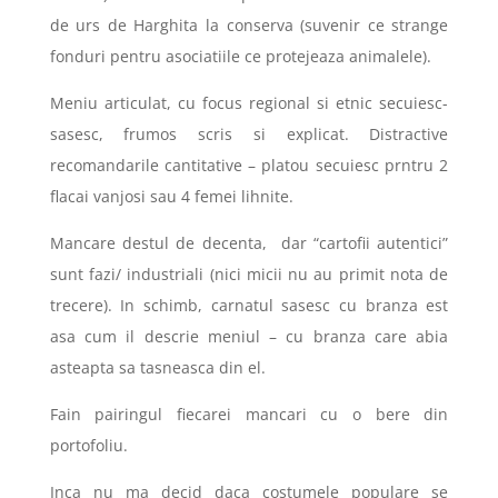
de urs de Harghita la conserva (suvenir ce strange
fonduri pentru asociatiile ce protejeaza animalele).
Meniu articulat, cu focus regional si etnic secuiesc-
sasesc, frumos scris si explicat. Distractive
recomandarile cantitative – platou secuiesc prntru 2
flacai vanjosi sau 4 femei lihnite.
Mancare destul de decenta, dar “cartofii autentici”
sunt fazi/ industriali (nici micii nu au primit nota de
trecere). In schimb, carnatul sasesc cu branza est
asa cum il descrie meniul – cu branza care abia
asteapta sa tasneasca din el.
Fain pairingul fiecarei mancari cu o bere din
portofoliu.
Inca nu ma decid daca costumele populare se