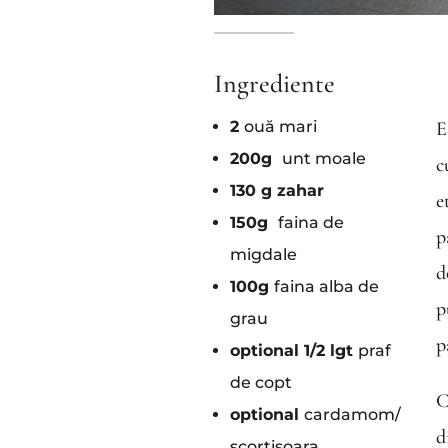
Ingrediente
2
ouă mari
E
200g
unt moale
c
130 g zahar
e
150g
faina de
p
migdale
d
100g
faina alba de
p
grau
p
optional 1/2 lgt
praf
de copt
C
optional
cardamom/
d
scortisoara