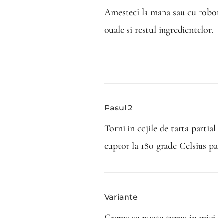
Amesteci la mana sau cu robot
ouale si restul ingredientelor.
Pasul 2
Torni in cojile de tarta partial
cuptor la 180 grade Celsius p
Variante
Crema se poate turna in mici 