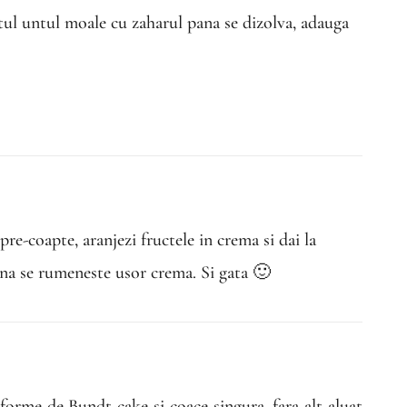
ul untul moale cu zaharul pana se dizolva, adauga
 pre-coapte, aranjezi fructele in crema si dai la
ana se rumeneste usor crema. Si gata 🙂
forme de Bundt-cake si coace singura, fara alt aluat