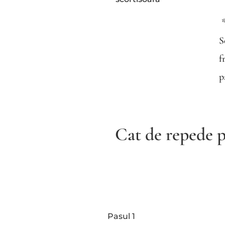
*
S
f
p
Cat de repede p
Pasul 1