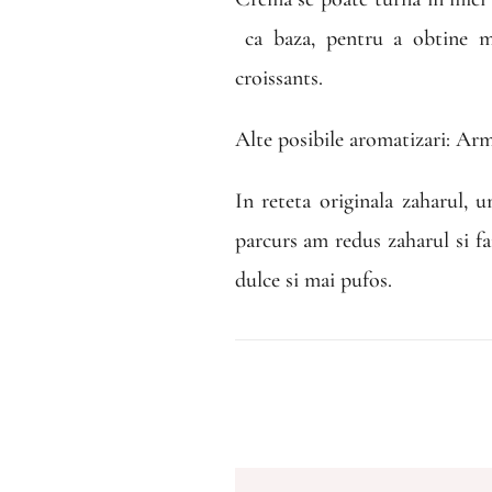
ca baza, pentru a obtine mi
croissants.
Alte posibile aromatizari: Ar
In reteta originala zaharul, u
parcurs am redus zaharul si f
dulce si mai pufos.