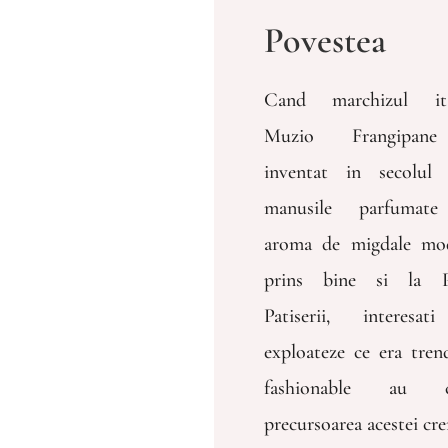
Povestea
Cand marchizul ita
Muzio Frangipan
inventat in secolul
manusile parfumat
aroma de migdale mo
prins bine si la Pa
Patiserii, interesat
exploateze ce era tren
fashionable au c
precursoarea acestei cr