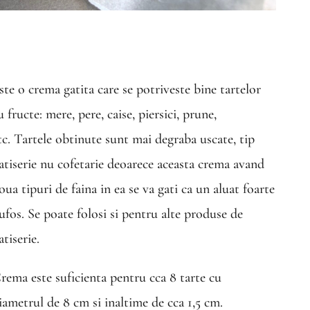
ste o crema gatita care se potriveste bine tartelor
u fructe: mere, pere, caise, piersici, prune,
tc. Tartele obtinute sunt mai degraba uscate, tip
atiserie nu cofetarie deoarece aceasta crema avand
oua tipuri de faina in ea se va gati ca un aluat foarte
ufos. Se poate folosi si pentru alte produse de
atiserie.
rema este suficienta pentru cca 8 tarte cu
iametrul de 8 cm si inaltime de cca 1,5 cm.