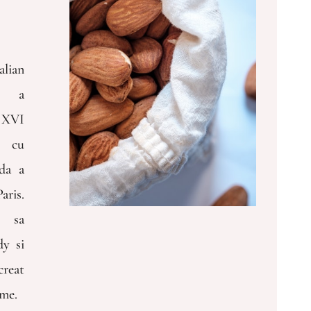
lian
e a
 XVI
e cu
da a
ris.
i sa
dy si
reat
eme.