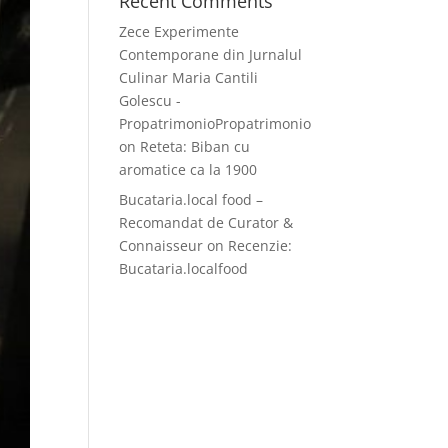
Recent Comments
Zece Experimente
Contemporane din Jurnalul
Culinar Maria Cantili
Golescu -
PropatrimonioPropatrimonio
on
Reteta: Biban cu
aromatice ca la 1900
Bucataria.local food –
Recomandat de Curator &
Connaisseur
on
Recenzie:
Bucataria.localfood