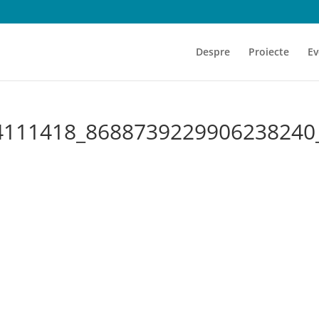
Despre
Proiecte
Ev
4111418_8688739229906238240