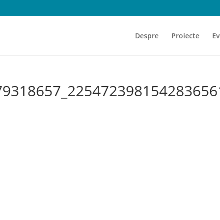
Despre
Proiecte
Ev
79318657_225472398154283656