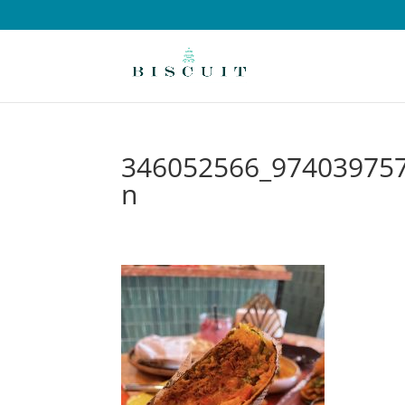
346052566_97403975
n