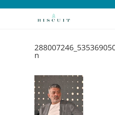
288007246_53536905
n