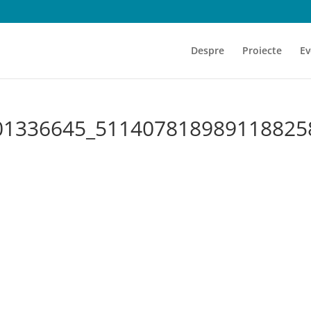
Despre
Proiecte
Ev
01336645_511407818989118825