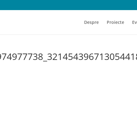
Despre
Proiecte
Ev
974977738_32145439671305441