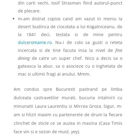
din carti vechi, Iosif Strasman fiind autorul-punct
de plecare.
m-am distrat copios cand am vazut in meniu la
desert budinca de ciocolata a lui Kogalniceanu, de
la 1841 deci, testata si de mine pentru
dulceromanie.ro
. Nu-i de colo sa gusti o reteta
incercata si de tine facuta insa la nivel de
fine
dining
de catre un super chef. Nico a decis sa o
gateasca la abur, sa o asocieze cu o inghetata de
mac si ultimii fragi ai anului. Mmm.
Am condus spre Bucuresti pastrand pe limba
dulceata castravetilor murati, bucuria intalnirii cu
minunatii Laura Laurentiu si Mircea Groza. Sigur, m-
am si hlizit maxim cu partenerele de drum la fiecare
clinchet de sticle ce se auzea in masina (Casa Timis
face vin si e sezon de must, yey).