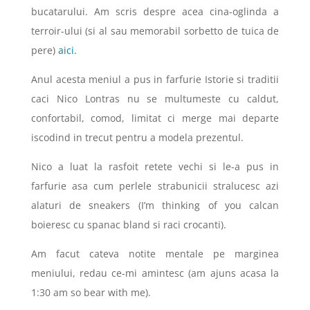
bucatarului. Am scris despre acea cina-oglinda a
terroir-ului (si al sau memorabil sorbetto de tuica de
pere)
aici.
Anul acesta meniul a pus in farfurie Istorie si traditii
caci Nico Lontras nu se multumeste cu caldut,
confortabil, comod, limitat ci merge mai departe
iscodind in trecut pentru a modela prezentul.
Nico a luat la rasfoit retete vechi si le-a pus in
farfurie asa cum perlele strabunicii stralucesc azi
alaturi de sneakers (I’m thinking of you calcan
boieresc cu spanac bland si raci crocanti).
Am facut cateva notite mentale pe marginea
meniului, redau ce-mi amintesc (am ajuns acasa la
1:30 am so bear with me).