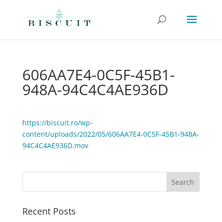
606AA7E4-0C5F-45B1-
948A-94C4C4AE936D
https://biscuit.ro/wp-
content/uploads/2022/05/606AA7E4-0C5F-45B1-948A-
94C4C4AE936D.mov
Recent Posts