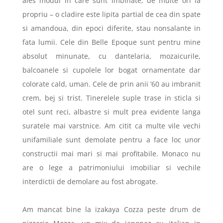
ales modul in care sunt imbinate, de multe ori la
propriu – o cladire este lipita partial de cea din spate
si amandoua, din epoci diferite, stau nonsalante in
fata lumii. Cele din Belle Epoque sunt pentru mine
absolut minunate, cu dantelaria, mozaicurile,
balcoanele si cupolele lor bogat ornamentate dar
colorate cald, uman. Cele de prin anii ’60 au imbranit
crem, bej si trist. Tinerelele suple trase in sticla si
otel sunt reci, albastre si mult prea evidente langa
suratele mai varstnice. Am citit ca multe vile vechi
unifamiliale sunt demolate pentru a face loc unor
constructii mai mari si mai profitabile. Monaco nu
are o lege a patrimoniului imobiliar si vechile
interdictii de demolare au fost abrogate.
Am mancat bine la izakaya Cozza peste drum de