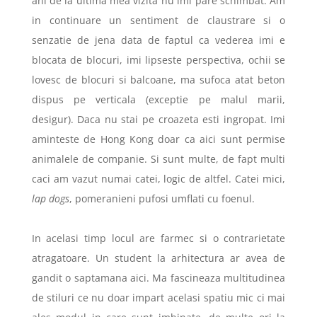
ani de la ultima mea vizita nu imi pare schimbat. Am
in continuare un sentiment de claustrare si o
senzatie de jena data de faptul ca vederea imi e
blocata de blocuri, imi lipseste perspectiva, ochii se
lovesc de blocuri si balcoane, ma sufoca atat beton
dispus pe verticala (exceptie pe malul marii,
desigur). Daca nu stai pe croazeta esti ingropat. Imi
aminteste de Hong Kong doar ca aici sunt permise
animalele de companie. Si sunt multe, de fapt multi
caci am vazut numai catei, logic de altfel. Catei mici,
lap dogs
, pomeranieni pufosi umflati cu foenul.
In acelasi timp locul are farmec si o contrarietate
atragatoare. Un student la arhitectura ar avea de
gandit o saptamana aici. Ma fascineaza multitudinea
de stiluri ce nu doar impart acelasi spatiu mic ci mai