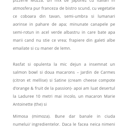
pizzerie Mozza, un mix de japonez cu italian in
atmosfera pur franceza de bistro scund, cu vegetatie
ce coboara din tavan, semi-umbra si lumanari
aorinse in pahare de apa; minunate canapele pe
semi-rotun in acel verde albastru in care bate apa
marii cand nu stie ce vrea; frapiere din galeti albe
emailate si cu maner de lemn.
Rasfat si opulenta la mic dejun a insemnat un
salmon bowl si doua macarons – Jardin de Carmes
(citron et mellise) si Satine (cream cheese compote
d’orange & fruit de la passion)- apoi am luat desertul
la Laduree 10 metri mai incolo, un macaron Marie
Antoinette (the) si
Mimosa (mimoza). Bune dar banale in ciuda
numelui/ ingredientelor. Daca le facea neica nimeni